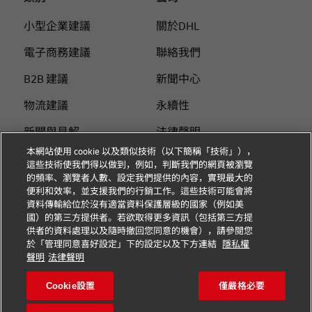
小型企業建議
關於DHL
電子商務建議
聯絡我們
B2B 建議
新聞中心
物流建議
永續性
新聞與見解
法律聲明
本網站使用 cookie 以及類似技術（以下簡稱「技術」），
使用DHL 寄件
使用條款
這些技術使我們得以做到，例如，判斷我們的網頁被瀏覽
的頻率、瀏覽者人數、設定我們提供的內容，實現最大的
個人付費指南
隱私
便利和效率，並支援我們的行銷工作。這些技術可能會將
資料傳輸給位於沒有適當資料保護層級的國家（例如美
Cookie 设置
國）的第三方提供者。若欲取得更多資訊（包括第三方提
供者的資料處理以及隨時撤回您同意的機會），請參閱您
於「管理同意喜好設定」下的設定以及下方連結
隱私權
關注我們
聲明
法律聲明
Cookie設置
僅嚴格必要