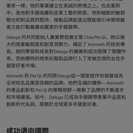
業家一樣，他的事業建立在真誠的熱情之上。在此案例
中，是他對手錶收藏和皮革工藝的熱愛。他對細節的敏銳
眼光和對品質的堅持，推動品牌創造出既能吸引休閒佩戴
者又能打動嚴肅收藏家的手錶錶帶。
Delugs 的共同創始人兼業務發展主管 Chia Pei Qi，她以強
大的商業敏銳度和創意洞察力，補足了 Kenneth 的技術專
長。她的學習和成長對Delugs 的擴展和成功發揮了關鍵作
用，而她獨特的視角則幫助品牌打入了常被忽視的女性手
錶愛好者市場。
Kenneth 和 Pei Qi 共同將Delugs從一間家庭作坊發展成為
全球知名且廣受信賴的品牌。他們互補的優勢— Kenneth
的產品創新和 Pei Qi 的策略視野—推動了品牌的不斷進步
和市場擴張。如今，Delugs 已成為手錶錶帶產業中品質和
創新的代名詞，服務於全球眾多手錶愛好者。
成功邁向國際