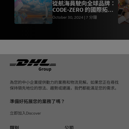
從航海員駛向全球品牌：
CODE-ZERO 的國際拓展
經驗
October 30, 2024
7 分鐘
页脚
為您的中小企業提供動力的業務和物流見解。如果您正在尋找
保持領先地位的想法、趨勢或建議，我們都能滿足您的需求。
準備好拓展您的業務了嗎？
立即加入Discover
類別
公司