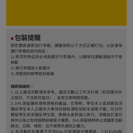
包裝提醒
■
若您要直接寄送行李箱，建議按照以下方式正確打包，以妥善保
護行李箱和其內物品：
1) 將您的物品安全地放置於行李箱內，以確保在運輸過程中不會
移動
2) 將行李箱放入紙箱中
3) 用堅固的膠帶密封紙箱
條款與細則：
1. 以上運送天數僅供參考，運送天數以工作天計算（扣除國內外
之假日、不含取件當日），並依交寄時間而異。
2. DHL保留審核使用資格的權益，交寄時，學生本人或其親友須
備妥學生本人之國外大專院校錄取通知信影本或電子檔，在台外
籍留學生則須備妥學生證。商務出差與個人旅行，須備妥於當日
寄件以後之有效國際航線電子機票。DHL保留隨時終止或變更活動
辦法、日期、條款，且不做預先通知之權力。
3. 本活動折扣優惠不包含DHL代收通路中華郵政、7-ELEVEN和