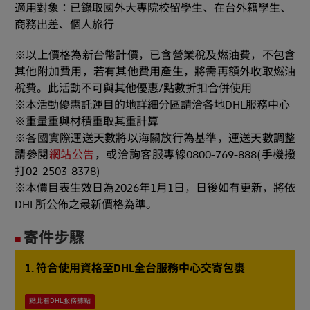
適用對象：已錄取國外大專院校留學生、在台外籍學生、
商務出差、個人旅行
※以上價格為新台幣計價，已含營業稅及燃油費，不包含
其他附加費用，若有其他費用產生，將需再額外收取燃油
稅費。此活動不可與其他優惠/點數折扣合併使用
※本活動優惠託運目的地詳細分區請洽各地DHL服務中心
※重量重與材積重取其重計算
※各國實際運送天數將以海關放行為基準，運送天數調整
請參閱
網站公告
，或洽詢客服專線0800-769-888(手機撥
打02-2503-8378)
※本價目表生效日為2026年1月1日，日後如有更新，將依
DHL所公佈之最新價格為準。
寄件步驟
■
1. 符合使用資格至DHL全台服務中心交寄包裹
點此看DHL服務據點