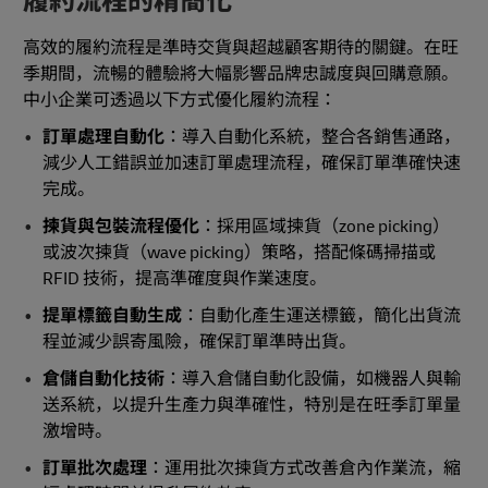
履約流程的精簡化
高效的履約流程是準時交貨與超越顧客期待的關鍵。在旺
季期間，流暢的體驗將大幅影響品牌忠誠度與回購意願。
中小企業可透過以下方式優化履約流程：
訂單處理自動化
：導入自動化系統，整合各銷售通路，
減少人工錯誤並加速訂單處理流程，確保訂單準確快速
完成。
揀貨與包裝流程優化
：採用區域揀貨（zone picking）
或波次揀貨（wave picking）策略，搭配條碼掃描或
RFID 技術，提高準確度與作業速度。
提單標籤自動生成
：自動化產生運送標籤，簡化出貨流
程並減少誤寄風險，確保訂單準時出貨。
倉儲自動化技術
：導入倉儲自動化設備，如機器人與輸
送系統，以提升生產力與準確性，特別是在旺季訂單量
激增時。
訂單批次處理
：運用批次揀貨方式改善倉內作業流，縮