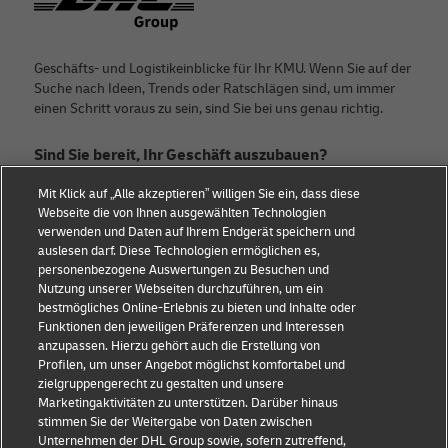
Geschäfts- und Logistikeinblicke für Ihr KMU. Wenn Sie auf der
Suche nach Ideen, Trends oder Ratschlägen sind, um immer
einen Schritt voraus zu sein, sind Sie bei uns genau richtig.
Sind Sie bereit, Ihr Geschäft auszubauen?
Mit Klick auf „Alle akzeptieren” willigen Sie ein, dass diese
Treten Sie noch heute der Discover-Community bei.
Webseite die von Ihnen ausgewählten Technologien
verwenden und Daten auf Ihrem Endgerät speichern und
Kategorien
Firma
auslesen darf. Diese Technologien ermöglichen es,
personenbezogene Auswertungen zu Besuchen und
Beratung für kleine
Über DHL
Nutzung unserer Webseiten durchzuführen, um ein
bestmögliches Online-Erlebnis zu bieten und Inhalte oder
Unternehmen
Kontakt
Funktionen den jeweiligen Präferenzen und Interessen
anzupassen. Hierzu gehört auch die Erstellung von
E-Commerce-Beratung
Pressezentrum
Profilen, um unser Angebot möglichst komfortabel und
zielgruppengerecht zu gestalten und unsere
B2B-Beratung
Nachhaltigkeit
Marketingaktivitäten zu unterstützen. Darüber hinaus
stimmen Sie der Weitergabe von Daten zwischen
Logistik-Beratung
Rechtliche Hinweise
Unternehmen der DHL Group sowie, sofern zutreffend,