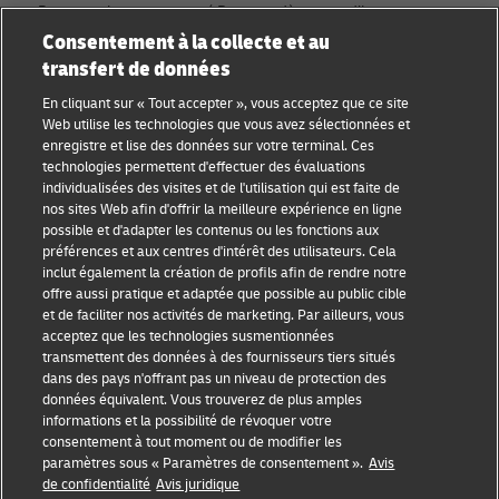
Rejoignez la communauté Discover dès aujourd’hui.
Consentement à la collecte et au
transfert de données
Catégories
Compagnie
En cliquant sur « Tout accepter », vous acceptez que ce site
Conseils aux petites
À propos de DHL
Web utilise les technologies que vous avez sélectionnées et
entreprises
enregistre et lise des données sur votre terminal. Ces
Contact
technologies permettent d'effectuer des évaluations
Conseil e-commerce
individualisées des visites et de l'utilisation qui est faite de
Centre de presse
nos sites Web afin d'offrir la meilleure expérience en ligne
Conseil B2B
possible et d'adapter les contenus ou les fonctions aux
Durabilité
préférences et aux centres d'intérêt des utilisateurs. Cela
Conseil logistique
inclut également la création de profils afin de rendre notre
Mentions légales
offre aussi pratique et adaptée que possible au public cible
Actualités et
et de faciliter nos activités de marketing. Par ailleurs, vous
Conditions d’utilisation
perspectives
acceptez que les technologies susmentionnées
transmettent des données à des fournisseurs tiers situés
Vie privée
Expédition avec DHL
dans des pays n'offrant pas un niveau de protection des
données équivalent. Vous trouverez de plus amples
Cookie Settings
informations et la possibilité de révoquer votre
consentement à tout moment ou de modifier les
paramètres sous « Paramètres de consentement ».
Avis
Suivez-nous
de confidentialité
Avis juridique