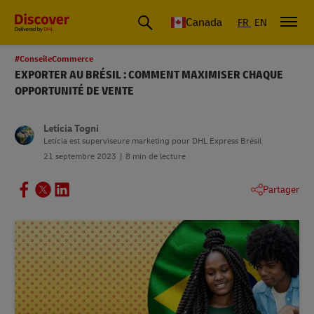
Canada
FR
EN
#ConseileCommerce
EXPORTER AU BRÉSIL : COMMENT MAXIMISER CHAQUE
OPPORTUNITÉ DE VENTE
Letícia Togni
Letícia est superviseure marketing pour DHL Express Brésil
21 septembre 2023
8 min de lecture
Partager