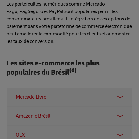
Les portefeuilles numériques comme Mercado
Pago, PagSeguro et PayPal sont populaires parmi les
consommateurs brésiliens. L’intégration de ces options de
paiement dans votre plateforme de commerce électronique
peut améliorer la commodité pour les clients et augmenter
les taux de conversion.
Les sites e-commerce les plus
(6)
populaires du Brésil
Mercado Livre
La plus grande place de marché en ligne
Amazonie Brésil
d’Amérique latine.
Visite
L'exemple du Brésil en tant que leader de la vente
OLX
au détail en ligne.