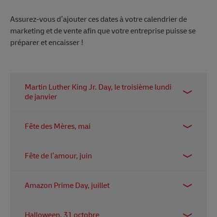
Assurez-vous d’ajouter ces dates à votre calendrier de
marketing et de vente afin que votre entreprise puisse se
préparer et encaisser !
Martin Luther King Jr. Day, le troisième lundi
de janvier
Pendant le long week-end, de nombreux
Fête des Mères, mai
détaillants organisent des soldes pour écouler les
stocks de Noël.
C’est le moment pour les gens de célébrer leurs
Fête de l’amour, juin
mères et de les gâter avec des fleurs, des chocolats
et des bijoux.
Les papas ont aussi besoin d’attention ! Ils ont leur
Amazon Prime Day, juillet
propre journée en juin.
S’agissant en fait d’un événement de deux jours,
Halloween, 31 octobre