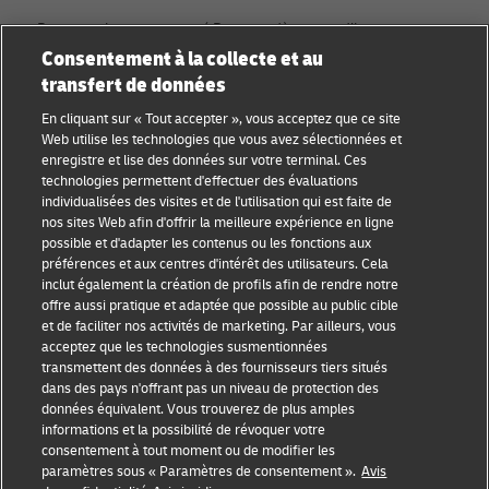
Rejoignez la communauté Discover dès aujourd’hui.
Consentement à la collecte et au
transfert de données
Catégories
Compagnie
En cliquant sur « Tout accepter », vous acceptez que ce site
Conseils aux petites
À propos de DHL
Web utilise les technologies que vous avez sélectionnées et
entreprises
enregistre et lise des données sur votre terminal. Ces
Contact
technologies permettent d'effectuer des évaluations
Conseil e-commerce
individualisées des visites et de l'utilisation qui est faite de
Centre de presse
nos sites Web afin d'offrir la meilleure expérience en ligne
Conseil B2B
possible et d'adapter les contenus ou les fonctions aux
Durabilité
préférences et aux centres d'intérêt des utilisateurs. Cela
Conseil logistique
inclut également la création de profils afin de rendre notre
Mentions légales
offre aussi pratique et adaptée que possible au public cible
Actualités et
et de faciliter nos activités de marketing. Par ailleurs, vous
Conditions d’utilisation
perspectives
acceptez que les technologies susmentionnées
transmettent des données à des fournisseurs tiers situés
Vie privée
Expédition avec DHL
dans des pays n'offrant pas un niveau de protection des
données équivalent. Vous trouverez de plus amples
Cookie Settings
informations et la possibilité de révoquer votre
consentement à tout moment ou de modifier les
paramètres sous « Paramètres de consentement ».
Avis