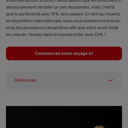
Vous êtes au bon endroit ! Nous savons que les directives ci-
dessus peuvent sembler un peu écrasantes, mais c’est là
que le partenariat avec DHL sera payant. En tant qu’experts
en expédition internationale, nous vous assisterons tout au
long des procédures douanières afin que votre envoi évite
les retards. Vendez dans le monde entier avec DHL !
Commencez votre voyage ici
Références
1 & 2 –
Statista, novembre 2023
3 –
Statista, novembre 2023
4 –
Worldometer, novembre 2023
5 –
Statista, novembre 2023