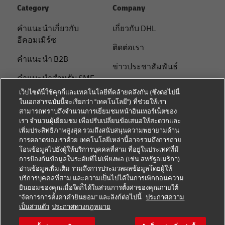
Category
Company
คําแนะนําเกี่ยวกับ
เกี่ยวกับ DHL
อีคอมเมิร์ซ
ติดต่อเรา
คําแนะนํา B2B
ข่าวประชาสัมพันธ์
คําแนะนําสําหรับ SME
ความยั่งยืน
เว็บไซต์นี้ใช้คุกกี้และเทคโนโลยีที่คล้ายคลึงกัน (ซึ่งต่อไปนี้
คําแนะนําด้านโลจิสติกส์
ในเอกสารฉบับนี้จะเรียกว่า "เทคโนโลยี") ที่ช่วยให้เรา
แจ้งเตือนด้านกฎหมาย
สามารถทราบถึงจำนวนการเยี่ยมชมหน้าอินเทอร์เน็ตของ
เกี่ยวกับ DHL
เรา จำนวนผู้เยี่ยมชม เพื่อปรับเปลี่ยนข้อเสนอให้สะดวกและ
ข้อตกลงในการใช้งาน
เพิ่มประสิทธิภาพสูงสุด รวมถึงสนับสนุนความพยายามด้าน
จัดส่งกับ DHL
การตลาดของเราด้วย เทคโนโลยีเหล่านี้อาจรวมถึงการถ่าย
การแจ้งเตือนความเป็น
โอนข้อมูลไปยังผู้ให้บริการบุคคลที่สาม ที่อยู่ในประเทศที่มี
ติดต่อเรา
ส่วนตัว
การป้องกันข้อมูลในระดับที่ไม่เพียงพอ (เช่น สหรัฐอเมริกา)
อ่านข้อมูลเพิ่มเติม รวมถึงการประมวลผลข้อมูลโดยผู้ให้
ติดตามพัสดุ
การตั้งค่าคุกกี้
บริการบุคคลที่สาม และความเป็นไปได้ในการเพิกถอนความ
ยินยอมของคุณเมื่อใดก็ได้ในส่วนการตั้งค่าของคุณภายใต้
"จัดการการตั้งค่าคำยินยอม" และลิงก์ต่อไปนี้
ประกาศความ
โซเชียลมีเดีย
เป็นส่วนตัว
ประกาศทางกฎหมาย