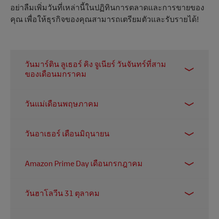
อย่าลืมเพิ่มวันที่เหล่านี้ในปฏิทินการตลาดและการขายของ
คุณ เพื่อให้ธุรกิจของคุณสามารถเตรียมตัวและรับรายได้!
วันมาร์ติน ลูเธอร์ คิง จูเนียร์ วันจันทร์ที่สาม
ของเดือนมกราคม
ในช่วงวันหยุดยาว ผู้ค้าปลีกหลายรายดําเนินการ
วันแม่เดือนพฤษภาคม
ขายเพื่อเคลียร์สต็อกคริสต์มาสที่เหลือ
เวลาที่ผู้คนจะเฉลิมฉลองให้กับคุณแม่ และเอาใจ
วันอาเธอร์ เดือนมิถุนายน
คุณแม่ด้วยดอกไม้ ช็อคโกแลต และเครื่องประดับ
คุณพ่อก็ต้องการความสนใจเช่นกัน! พวกเขาจะมี
Amazon Prime Day เดือนกรกฎาคม
วันของตัวเองในเดือนมิถุนายน
ที่จริงแล้วเป็นงาน 2 วัน การขายที่ยอดเยี่ยมทั่วโลก
วันฮาโลวีน 31 ตุลาคม
นี้ดึงดูดผู้ซื้อจํานวนมากเป็นประวัติการณ์ผ่านช่อง
ทางออนไลน์ของยักษ์ใหญ่ด้านอีคอมเมิร์ซ
วันที่น่ากลัวที่สุดของปีถือเป็นเรื่องใหญ่ในอเมริกา