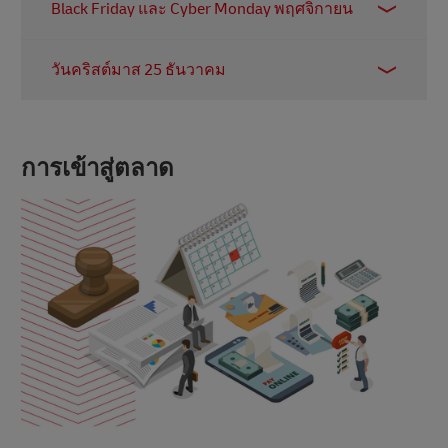
Black Friday และ Cyber Monday พฤศจิกายน
ร่วมสนุกเพื่อทำให้แบรนด์ของคุณเป็นที่รู้จัก
การขายในวันสุดสัปดาห์นี้มีต้นกําเนิดใน
วันคริสต์มาส 25 ธันวาคม
สหรัฐอเมริกา และปัจจุบันได้พัฒนาจนกลายเป็น
ปรากฏการณ์ระดับโลก เตรียมพร้อมที่จะนำเสนอ
เดือนธันวาคมเป็นช่วงเวลาที่นักช้อปในช่วงเทศ
ข้อเสนอและส่วนลดต่างๆ หากคุณต้องการโดดเด่น
กาลต่างกําลังมองหาของขวัญที่สมบูรณ์แบบสําห
ท่ามกลางการแข่งขันที่ดุเดือด
รับคนที่คุณรัก และอย่าลืม Super Saturday ซึ่งเป็น
การเข้าสู่ตลาด
วันเสาร์สุดท้ายก่อนวันสําคัญที่นักช้อปในนาที
สุดท้ายใช้จ่ายเงินก้อนโต