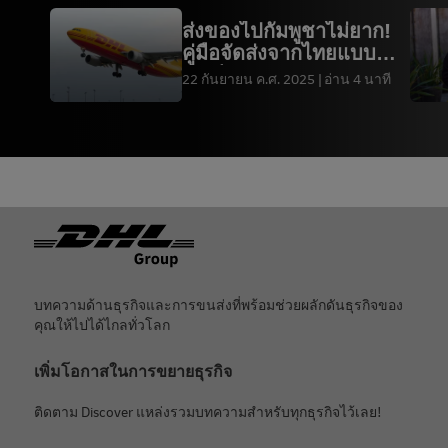
10 – ข้อมูลการสํารวจ นัก
ช้อปออนไลน์ทั่วโลกของ
DHL
ปี 2023
ส่งของไปกัมพูชาไม่ยาก!
คู่มือจัดส่งจากไทยแบบ
11 –
Statista, กันยายน 2023
ละเอียด
22 กันยายน ค.ศ. 2025
อ่าน 4 นาที
12 –
Statista, พฤศจิกายน 2023
13 –
Shopify, มิถุนายน 2023
14 –
DHL Global Online Shopper สํารวจปี 2023
15 –
Digital Commerce 360, พฤศจิกายน 2023
ท้ายกระดาษ
16 –
Enterprise Times กันยายน 2023
บทความด้านธุรกิจและการขนส่งที่พร้อมช่วยผลักดันธุรกิจของ
คุณให้ไปได้ไกลทั่วโลก
เพิ่มโอกาสในการขยายธุรกิจ
ติดตาม Discover แหล่งรวมบทความสำหรับทุกธุรกิจไว้เลย!