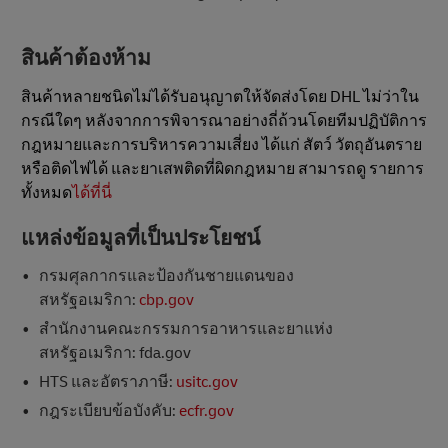
สินค้าต้องห้าม
สินค้าหลายชนิดไม่ได้รับอนุญาตให้จัดส่งโดย DHL ไม่ว่าใน
กรณีใดๆ หลังจากการพิจารณาอย่างถี่ถ้วนโดยทีมปฏิบัติการ
กฎหมายและการบริหารความเสี่ยง ได้แก่ สัตว์ วัตถุอันตราย
หรือติดไฟได้ และยาเสพติดที่ผิดกฎหมาย สามารถดู รายการ
ทั้งหมด
ได้ที่นี่
แหล่งข้อมูลที่เป็นประโยชน์
กรมศุลกากรและป้องกันชายแดนของ
สหรัฐอเมริกา:
cbp.gov
สํานักงานคณะกรรมการอาหารและยาแห่ง
สหรัฐอเมริกา: fda.gov
HTS และอัตราภาษี:
usitc.gov
กฎระเบียบข้อบังคับ:
ecfr.gov