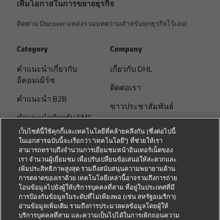
เพิ่มโอกาสในการขยายธุรกิจ
ติดตาม Discover แหล่งรวมบทความสำหรับทุกธุรกิจไว้เลย!
Category
Company
คําแนะนําเกี่ยวกับ
เกี่ยวกับ DHL
อีคอมเมิร์ซ
ติดต่อเรา
คําแนะนํา B2B
ข่าวประชาสัมพันธ์
คําแนะนําสําหรับ SME
ความยั่งยืน
เว็บไซต์นี้ใช้คุกกี้และเทคโนโลยีที่คล้ายคลึงกัน (ซึ่งต่อไปนี้
คําแนะนําด้านโลจิสติกส์
ในเอกสารฉบับนี้จะเรียกว่า "เทคโนโลยี") ที่ช่วยให้เรา
แจ้งเตือนด้านกฎหมาย
สามารถทราบถึงจำนวนการเยี่ยมชมหน้าอินเทอร์เน็ตของ
เกี่ยวกับ DHL
เรา จำนวนผู้เยี่ยมชม เพื่อปรับเปลี่ยนข้อเสนอให้สะดวกและ
ข้อตกลงในการใช้งาน
เพิ่มประสิทธิภาพสูงสุด รวมถึงสนับสนุนความพยายามด้าน
จัดส่งกับ DHL
การตลาดของเราด้วย เทคโนโลยีเหล่านี้อาจรวมถึงการถ่าย
การแจ้งเตือนความเป็น
โอนข้อมูลไปยังผู้ให้บริการบุคคลที่สาม ที่อยู่ในประเทศที่มี
ติดต่อเรา
ส่วนตัว
การป้องกันข้อมูลในระดับที่ไม่เพียงพอ (เช่น สหรัฐอเมริกา)
อ่านข้อมูลเพิ่มเติม รวมถึงการประมวลผลข้อมูลโดยผู้ให้
ติดตามพัสดุ
การตั้งค่าคุกกี้
บริการบุคคลที่สาม และความเป็นไปได้ในการเพิกถอนความ