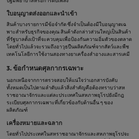
ปฐมพยาบาลหรือการดับเพลิง
ใบอนุญาตส่งออกและนําเข้า
สินค้าบางรายการมีข้อจํากัด ซึ่งจําเป็นต้องมีใบอนุญาตเฉ
พาะสําหรับธุรกิจของคุณ สินค้าดังกล่าวส่วนใหญ่เป็นสินค้า
ที่รัฐบาลตั้งเป้าที่จะควบคุมเพื่อป้องกันความอิ่มตัวของตลาด
โดยทั่วไปแล้วจะรวมถึงอาวุธปืนผลิตภัณฑ์จากสัตว์และพืช
เทคโนโลยีการใช้งานสองทางยาเครื่องสําอางและสารเคมี
3. ข้อกําหนดศุลกากรเฉพาะ
นอกเหนือจากการตรวจสอบให้แน่ใจว่าเอกสารบังคับ
ทั้งหมดเป็นไปตามลําดับแล้วสิ่งสําคัญคือต้องทราบว่าสห
ราชอาณาจักรและแต่ละประเทศในสหภาพยุโรปยังมีกฎ
ระเบียบศุลกากรเฉพาะที่เกี่ยวข้องกับด้านอื่น ๆ ของ
ผลิตภัณฑ์
เครื่องหมายและฉลาก
โดยทั่วไปประเทศในสหราชอาณาจักรและสหภาพยุโรปจะ