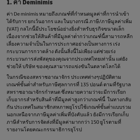
1. ค่า Deminimis
ค่า De minimis หมายถึงเกณฑ์ที่กําหนดมูลค่าที่การนําเข้า
ได้รับการ ยกเว้นอากร และในบางกรณี ภาษี/ภาษีมูลค่าเพิ่ม
(VAT) กลไกนี้มีประโยชน์อย่างยิ่งสําหรับธุรกิจขนาดเล็ก
เนื่องจากช่วยให้สินค้าที่มีมูลค่าต่ํากว่าเกณฑ์นี้สามารถหลีก
เลี่ยงความจําเป็นในการประกาศอย่างเป็นทางการ เร่ง
กระบวนการกวาดล้าง ดังนั้นสิ่งนี้ไม่เพียง แต่ช่วยเร่ง
กระบวนการส่งพัสดุของคุณจากประเทศไทยเท่านั้น แต่ยัง
ช่วยให้ บริษัท ของคุณสามารถแข่งขันในตลาดโลกได้
ในกรณีของสหราชอาณาจักร ประเทศต่างๆปฏิบัติตาม
เกณฑ์ขั้นต่ําสําหรับภาษีศุลกากรที่ 135 ปอนด์ ตามที่รัฐบาล
สหราชอาณาจักรกําหนด ซึ่งหมายความว่าจะมีการเรียก
เก็บอากรสําหรับสินค้าที่มีมูลค่าสูงกว่าเกณฑ์นี้ ในทางกลับ
กัน ประเทศในสมาชิกสหภาพยุโรปใช้เกณฑ์ขั้นต่ําแบบรวม
นอกเหนือจากภาษีมูลค่าเพิ่มที่บังคับแล้ว ยังมีการเรียกเก็บ
ภาษีสําหรับการจัดส่งที่มีมูลค่ามากกว่า 150 ยูโรตามที่
รายงานโดยคณะกรรมาธิการยุโรป