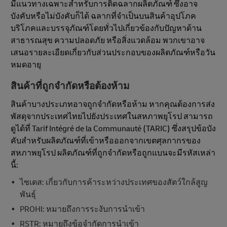
มีแนวทางเฉพาะสําหรับการติดฉลากผลิตภัณฑ์ ซึ่งอาจ
บังคับหรือไม่บังคับก็ได้ ฉลากที่จําเป็นบนสินค้าอุปโภค
บริโภคและบรรจุภัณฑ์โดยทั่วไปเกี่ยวข้องกับปัญหาด้าน
สาธารณสุข ความปลอดภัย หรือสิ่งแวดล้อม พวกเขาอาจ
เสนอรายละเอียดเกี่ยวกับส่วนประกอบของผลิตภัณฑ์หรือวัน
หมดอายุ
สินค้าที่ถูกจํากัดหรือต้องห้าม
สินค้าบางประเภทอาจถูกจํากัดหรือห้าม หากคุณต้องการส่ง
พัสดุจากประเทศไทยไปยังประเทศในสหภาพยุโรป สามารถ
ดูได้ที่ Tarif Intégré de la Communauté (TARIC) ซึ่งสรุปข้อบัง
คับสําหรับผลิตภัณฑ์ที่เข้าหรือออกจากเขตศุลกากรของ
สหภาพยุโรป ผลิตภัณฑ์ที่ถูกจํากัดหรือถูกแบนจะมีรหัสเหล่า
นี้:
ไซเตส: เกี่ยวกับการค้าระหว่างประเทศของสัตว์ใกล้สูญ
พันธุ์
PROHI: หมายถึงการระงับการนําเข้า
RSTR: หมายถึงข้อจํากัดการนําเข้า