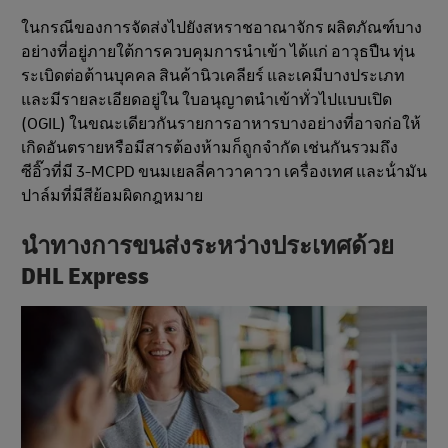
ในกรณีของการจัดส่งไปยังสหราชอาณาจักร ผลิตภัณฑ์บาง
อย่างที่อยู่ภายใต้การควบคุมการนําเข้า ได้แก่ อาวุธปืน ทุ่น
ระเบิดต่อต้านบุคคล สินค้านิวเคลียร์ และเคมีบางประเภท
และมีรายละเอียดอยู่ใน ใบอนุญาตนําเข้าทั่วไปแบบเปิด
(OGIL) ในขณะเดียวกันรายการอาหารบางอย่างที่อาจก่อให้
เกิดอันตรายหรือมีสารต้องห้ามก็ถูกจํากัด เช่นกันรวมถึง
ซีอิ๊วที่มี 3-MCPD ขนมเยลลี่คาวาคาวา เครื่องเทศ และน้ํามัน
ปาล์มที่มีสีย้อมผิดกฎหมาย
นําทางการขนส่งระหว่างประเทศด้วย
DHL Express