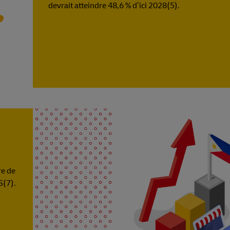
devrait atteindre 48,6 % d’ici 2028(5).
re de
S(7).