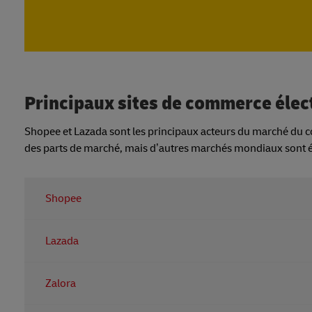
Principaux sites de commerce élec
Shopee et Lazada sont les principaux acteurs du marché du co
des parts de marché, mais d’autres marchés mondiaux sont 
Shopee
Shopee
Lazada
Shopee est un nom familier aux Philippines, enregistrant
Lazada
Zalora
Comme Shopee, Lazada est bien connu, recevant environ 