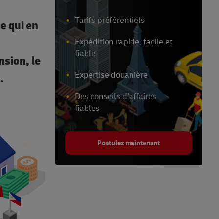
Tarifs préférentiels
e qui en
Expédition rapide, facile et
fiable
sion, le
Expertise douanière
s.
Des conseils d’affaires
fiables
Postulez maintenant