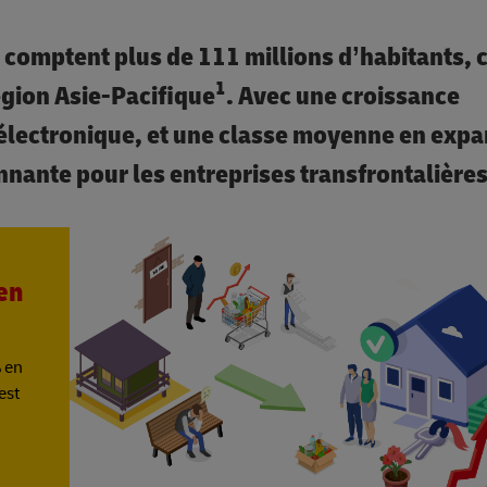
, comptent plus de 111 millions d’habitants, c
1
région Asie-Pacifique
. Avec une croissance
lectronique, et une classe moyenne en expan
nante pour les entreprises transfrontalière
en
% en
est