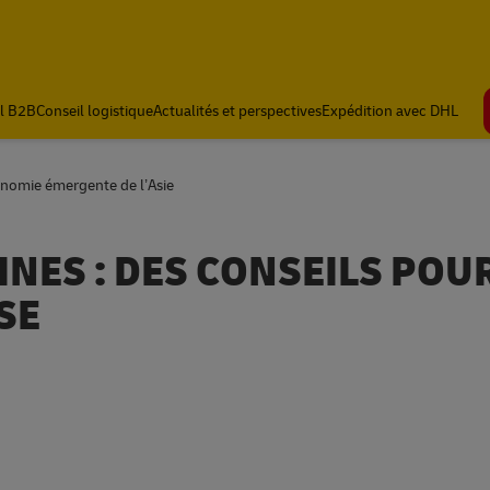
l B2B
Conseil logistique
Actualités et perspectives
Expédition avec DHL
conomie émergente de l’Asie
INES : DES CONSEILS POU
SE