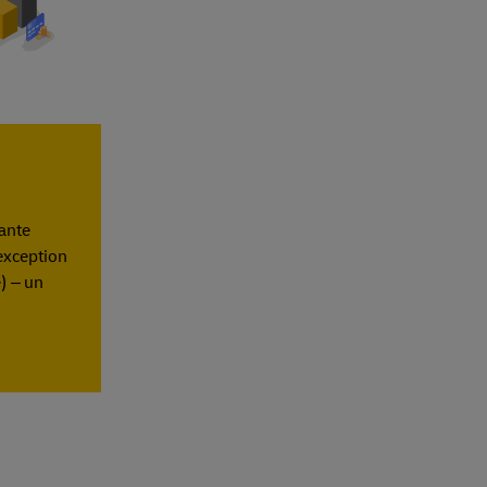
ante
’exception
) – un