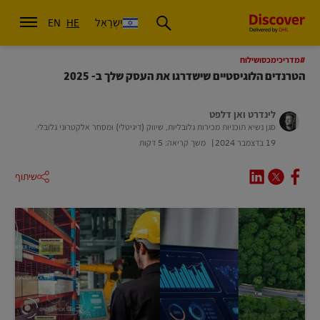
יִשְׂרָאֵל
EN
HE
#מדריכימכסושילוח
הטרנדים הלוגיסטיים שישדרגו את העסק שלך ב- 2025
לינדרט ואן דלפט
סגן נשיא תוכניות מכירות גלובליות, שיווק (דיגיטלי) ומסחר אלקטרוני גלובלי.
19 בדצמבר 2024
משך קריאה: 5 דקות
שיתוף