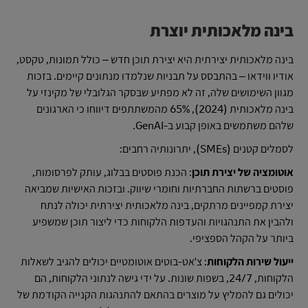
בינה מלאכותית יוצרת
בינה מלאכותית יצירתית היא יצירת תוכן חדש – כולל תמונות, טקסט,
אודיו ווידאו – בהתבסס על תבניות שנלמדו מנתונים קיימים. בזכות
מגוון השימושים שלה, זה לא מפתיע שבסקר הגלובלי של מקינזי על
בינה מלאכותית (2024), 65% מהמשתתפים דיווחו כי הארגונים
שלהם משתמשים באופן קבוע ב-GenAI.
לסמלים קטנים (SMEs), יתרונותיה רחבים:
אוטומציה של יצירת תוכן
: הכנת פוסטים בבלוג, עותק לפרסומות,
פוסטים ברשתות החברתיות וחומרי שיווק. ובזכות האישיות שמביאה
יצירת קמפיינים מרתקים, בינה מלאכותית יצירתית יכולה לנתח
ולהבין את התנהגויות והעדפות הלקוחות כדי ליצור תוכן שמשפיע
ביותר על הקהל הספציפי.
ייעול שירות הלקוחות
: צ'אט-בוטים אוטומטיים יכולים להגיב לשאלות
הלקוחות, 24/7, בשפות שונות. על ידי גישה לנתוני הלקוחות, הם
יכולים גם להמליץ על מוצרים בהתאם להתנהגות הקנייה הקודמת של