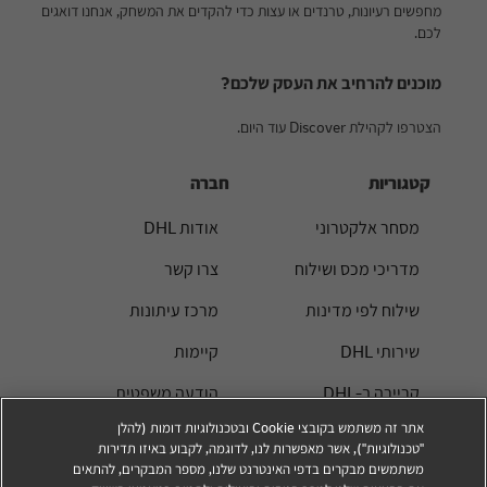
מחפשים רעיונות, טרנדים או עצות כדי להקדים את המשחק, אנחנו דואגים
לכם.
מוכנים להרחיב את העסק שלכם?
הצטרפו לקהילת Discover עוד היום.
קטגוריות
חברה
מסחר אלקטרוני
אודות DHL
מדריכי מכס ושילוח
צרו קשר
שילוח לפי מדינות
מרכז עיתונות
שירותי DHL
קיימות
קריירה ב-DHL
הודעה משפטית
אתר זה משתמש בקובצי Cookie ובטכנולוגיות דומות (להלן
תנאי שימוש
"טכנולוגיות"), אשר מאפשרות לנו, לדוגמה, לקבוע באיזו תדירות
משתמשים מבקרים בדפי האינטרנט שלנו, מספר המבקרים, להתאים
פרטיות