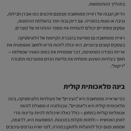
בתהליך ההתממשות.
הדיוק הגבוה של ראייה ממוחשבת מצמצם סיכונים כמו אובדן חבילות,
גניבה או טעות בהפנייה. עם דיוק גבוה יותר בהשלמת ההזמנות,
עסקים מסחריים יכולים להפחית את מספר ההחזרות של מוצרים.
ראייה ממוחשבת גם מסייעת בהגברת הקיימות של הלוגיסטיקה
בעסקים קטנים ובינוניים. היא יכולה לזהות פריט ולחשב אוטומטית את
אריזת המידה המתאימה, דבר שמפחית את כמות האוויר שנשלחת –
חוסך בעלויות השינוע ומפחית את פליטת הגזים ממערכות תחבורה
"ריקות".
בינה מלאכותית קולית
כפי שראייה ממוחשבת היא "העיניים" של פעולויות הלוגיסטיקה, בינה
מלאכותית קולית היא ה"אוזניים". טכנולוגיה זו מסוגלת לזהות
אנומליות קוליות במחסן – כולל כאלה שיכולות להיות עדינות מדי
לאוזן האנושית – ולחזות תקלות במכונות. המשמעות היא, לדוגמה,
שמסוע פגום יכול להתגלות ולתוקן במהרה, לפני שהיו נגרמים עיכובים