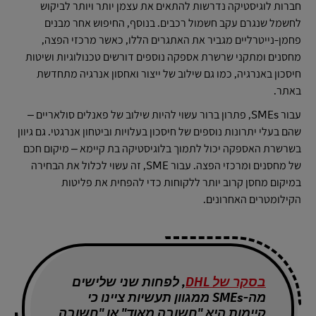
חברות לוגיסטיקה נדרשות להתאים את עצמן יותר ויותר לביקוש
לחשמל שנגרם עקב חשמול רכבים. בנוסף, החיפוש אחר מבנים
פחמן-נייטרליים מגביר את האתגרים הללו, כאשר מרכזי הפצה,
מחסנים ומתקני שרשרת אספקה נוספים דורשים טכנולוגיות ושיטות
חיסכון באנרגיה, כמו גם שילוב של ייצור ואחסון אנרגיה מתחדשת
באתר.
עבור SMEs, פתרון ברור עשוי להיות שילוב של פאנלים סולאריים –
שהם בעלי יתרונות נוספים של חיסכון בעלויות וביטחון אנרגטי. גם גיוון
בשרשרת האספקה יכול לתמוך בלוגיסטיקה בת קיימא – מיקום חכם
של מחסנים ומרכזי הפצה. עבור SME, זה עשוי לכלול את הבחירה
במיקום מחסן קרוב יותר ללקוחות כדי להפחית את פליטות
הקילומטרים האחרונים.
בסקר של DHL
, לפחות שני שלישים
מה-SMEs ממגוון תעשיות ציינו כי
קיימות היא "חשובה מאוד" או "חשובה