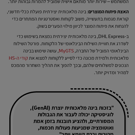
המשתמש – שירות יותר מותאם אישית שמוביל להמרות גבוהות יותר.
האצת פיתוח המוצרים
: בינה מלאכותית יצירתית פועלת ככלי חדשני,
קוראת מגמות בתעשייה, משוב לקוחות ואסטרטגיות המתחרים כדי
להנחות את פיתוח המוצר לכיוון מילוי הפערים בשוק.
ב-DHL Express, בינה מלאכותית יצירתית נמצאת בשימוש כדי
לשדרג את חוויית השילוח הבינלאומי של הלקוחות. פורטל השילוח
הבינלאומי המוביל של החברה,
MyGTS
, עושה שימוש בבינה
מלאכותית ולמידת מכונה כדי לסייע ללקוחות למצוא את
קודי ה-HS
הנכונים למשלוחים שלהם, ובכך להפוך את תהליך השחרור מהמכס
למהיר ומדויק יותר.
"בזכות בינה מלאכותית יוצרת (GenAI),
לוגיסטיקה יכולה לעבור את הגבולות
המסורתיים, ולהציע תובנות בזמן אמת
ואוטומציה שמניעות פעולות חכמות,
מהירות וברת קיימא יותר"