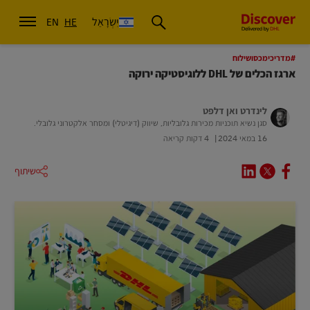
יִשְׂרָאֵל
EN
HE
#מדריכימכסושילוח
ארגז הכלים של DHL ללוגיסטיקה ירוקה
לינדרט ואן דלפט
סגן נשיא תוכניות מכירות גלובליות, שיווק (דיגיטלי) ומסחר אלקטרוני גלובלי.
16 במאי 2024
4 דקות קריאה
שיתוף