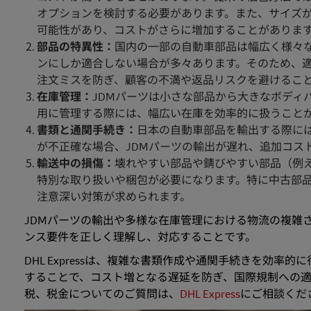
オプションを検討する必要があります。また、サイズ
可能性があり、コストがさらに増加することがありま
部品の特異性：
国内の一部の自動車部品は幅広く様々な
ンにしか適合しない場合が多々あります。そのため、
注文ミスを防ぎ、顧客の不満や返品リスクを避けるこ
在庫管理：
JDMパーツは小さな部品から大きなボディ
用に管理する際には、幅広い在庫を効率的に扱うこと
書類と通関手続き：
日本の自動車部品を輸出する際に
が不正確な場合、JDMパーツの輸出が遅れ、追加コス
輸送中の損傷：
壊れやすい部品や錆びやすい部品（例
特別な取り扱いや梱包が必要になります。特に中古部
注意深い対策が求められます。
JDMパーツの輸出や多様な在庫管理における物流の複雑
ンス要件を正しく理解し、対応することです。
DHL Expressは、複雑な書類作成や通関手続きを効
することで、コスト増となる遅延を防ぎ、国際規制への
税、税金についてのご質問は、
DHL Express
にご相談くだ