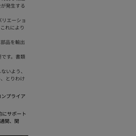
金が発生する
バリエーショ
。これにより
車部品を輸出
要です。書類
しないよう、
め、とりわけ
コンプライア
的にサポート
通関、関