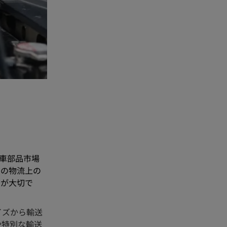
車部品市場
自の物流上の
とが大切で
イズから輸送
や特別な輸送