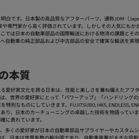
です。日本製の高品質なアフターパーツ、通称JDM（Japan
ング愛好家や専門家から高く評価されています。しかしその人気にも
ここでは日本の自動車部品の国際輸送における物流の課題とそ
国へ自動車の純正部品および中古部品の安全で確実な輸送を実
の本質
れる愛好家文化を誇る日本は、性能と美しさを兼ね備えたアフ
品は、世界の愛好家にとって「パワーアップ」「ハンドリングの
にしていきます。FUJITSUBO, HKS, ENDLESS, EN
であり、日本のカーチューニングの卓越した技術を物語っていま
明確に表れています。
り、多くの愛好家が日本の自動車部品サプライヤーやカスタム
れば、日本は世界有数の輸出国であり、自動車産業が大きな役割