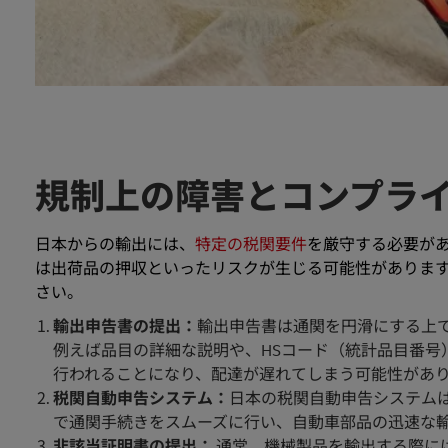
規制上の障害とコンプラ
日本からの輸出には、
特定の税関要件
を厳守する必要が
は出荷品の押収といったリスクが生じる可能性がありま
さい。
輸出申告書の提出：
輸出申告書は通関を円滑にする上
例えば品目の詳細な説明や、HSコード（統計品目番号
行われることになり、配達が遅れてしまう可能性があ
税関自動申告システム：
日本の税関自動申告システム
で通関手続きをスムーズに行い、自動車部品の迅速な
非該当証明書の提出：
通常、機械製品を輸出する際に