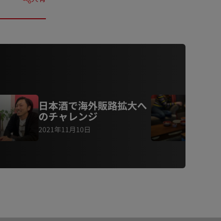
日本酒で海外販路拡大へ
のチャレンジ
2021年11月10日
2