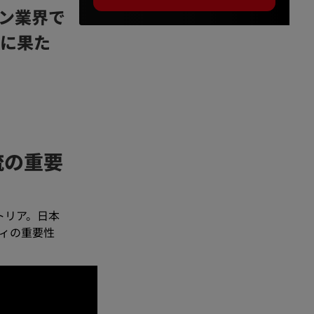
ン業界で
界に果た
流の重要
トリア。日本
ィの重要性