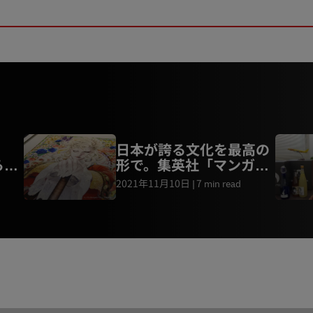
」
日本が誇る文化を最高の
ら愛
形で。集英社「マンガア
思議
ート」を世界へ
2021年11月10日
7 min read