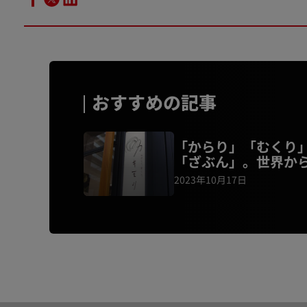
おすすめの記事
「からり」「むくり
「ざぶん」。世界か
される文具店の、不
2023年10月17日
な品揃え