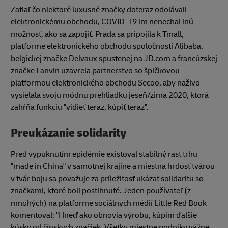
Zatiaľ čo niektoré luxusné značky doteraz odolávali
elektronickému obchodu, COVID-19 im nenechal inú
možnosť, ako sa zapojiť. Prada sa pripojila k Tmall,
platforme elektronického obchodu spoločnosti Alibaba,
belgickej značke Delvaux spustenej na JD.com a francúzskej
značke Lanvin uzavrela partnerstvo so špičkovou
platformou elektronického obchodu Secoo, aby naživo
vysielala svoju módnu prehliadku jeseň/zima 2020, ktorá
zahŕňa funkciu "vidieť teraz, kúpiť teraz".
Preukázanie solidarity
Pred vypuknutím epidémie existoval stabilný rast trhu
"made in China" v samotnej krajine a miestna hrdosť tvárou
v tvár boju sa považuje za príležitosť ukázať solidaritu so
značkami, ktoré boli postihnuté. Jeden používateľ (z
mnohých) na platforme sociálnych médií Little Red Book
komentoval: "Hneď ako obnovia výrobu, kúpim ďalšie
kúsky od čínskych značiek. Všetky miestne podniky vážne