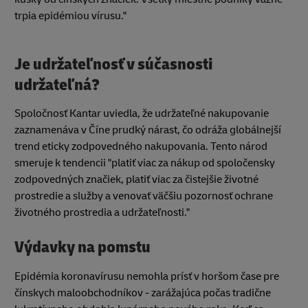
trpia epidémiou vírusu."
Je udržateľnosť v súčasnosti
udržateľná?
Spoločnosť Kantar uviedla, že udržateľné nakupovanie
zaznamenáva v Číne prudký nárast, čo odráža globálnejší
trend eticky zodpovedného nakupovania. Tento národ
smeruje k tendencii "platiť viac za nákup od spoločensky
zodpovedných značiek, platiť viac za čistejšie životné
prostredie a služby a venovať väčšiu pozornosť ochrane
životného prostredia a udržateľnosti."
Výdavky na pomstu
Epidémia koronavírusu nemohla prísť v horšom čase pre
čínskych maloobchodníkov - zarážajúca počas tradične