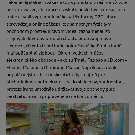
Lákanie digitálnych zákazníkov s ponukou v reálnom živote
nie je nová vec, ale koncept získal v posledných mesiacoch
trakciu kvôli vypuknutiu nákazy. Platformy O2O, ktoré
sprevádzajú online zákazníkov samotným fyzickým
obchodom prostredníctvom videa, zaznamenali zo
zrejmých dôvodov prudký nárast a bude zaujímavé
sledovať, či tento trend bude pokračovať, keď ľudia budú
mať opäť úplnú slobodu. Okrem veľkých hráčov
elektronického obchodu - ako sú Tmall, Taobao a JD .com -
Ele.me, Meituan a Dingdong Maicai, Napríklad sa stali
populárnejšími. Pre čínske obchody – najmä pre
obchodníkov s potravinami – sa to stalo nevyhnutnosťou,
pretože im to umožnilo udržiavať svoje obchody plné
čerstvého tovaru pripraveného na konzumáciu.