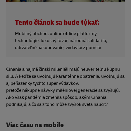
Tento článok sa bude týkať:
Mobilný obchod, online offline platformy,
technológie, luxusný tovar, národná solidarita,
udržateľné nakupovanie, výdavky z pomsty
Číňania a najmä čínski mileniáli majú neuveriteľnú kúpnu
silu. A keďže sa uvoľňujú karanténne opatrenia, uvoľňujú sa
aj peňaženky týchto super výdavkov,
pretože nákupné návyky miléniovej generácie sa zvyšujú.
Ako však pandémia zmenila spôsob, akým Číňania
podnikajú, a čo sa z toho môže zvyšok sveta naučiť?
Viac času na mobile