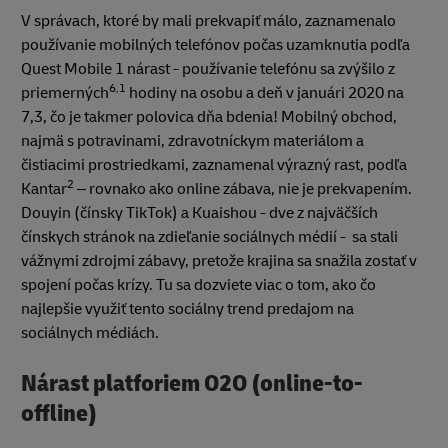
V správach, ktoré by mali prekvapiť málo, zaznamenalo
používanie mobilných telefónov počas uzamknutia podľa
Quest Mobile 1 nárast - používanie telefónu sa zvýšilo z
6,1
priemerných
hodiny na osobu a deň v januári 2020 na
7,3, čo je takmer polovica dňa bdenia! Mobilný obchod,
najmä s potravinami, zdravotníckym materiálom a
čistiacimi prostriedkami, zaznamenal výrazný rast, podľa
2
Kantar
– rovnako ako online zábava, nie je prekvapením.
Douyin (čínsky TikTok) a Kuaishou - dve z najväčších
čínskych stránok na zdieľanie sociálnych médií - sa stali
vážnymi zdrojmi zábavy, pretože krajina sa snažila zostať v
spojení počas krízy. Tu sa dozviete viac o tom, ako čo
najlepšie využiť tento sociálny trend predajom na
sociálnych médiách.
Nárast platforiem O2O (online-to-
offline)