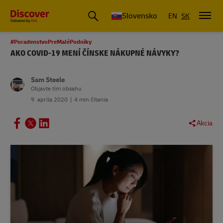
Slovensko
EN
SK
#PoradenstvoPreMaléPodniky
AKO COVID-19 MENÍ ČÍNSKE NÁKUPNÉ NÁVYKY?
Sam Steele
Objavte tím obsahu
9. apríla 2020
4 min čítania
Akcia