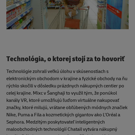
Technológia, o ktorej stojí za to hovoriť
Technológie zohrali veľkú úlohu v skúsenostiach s
elektronickým obchodom v krajine a fyzické obchody na ňu
rýchlo skočili v dôsledku prázdnych nákupných centier po
celej krajine. Mixc v Šanghaji to využil tým, že ponúkol
kanály VR, ktoré umožňujú ľuďom virtuálne nakupovať
značky, ktoré milujú, vrátane obľúbených módnych značiek
Nike, Puma a Fila a kozmetických gigantov ako L'Oréal a
Sephora. Medzitým poskytovateľ inteligentných
maloobchodných technológií Chatail vytvára nákupný