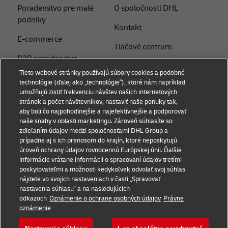
Poradenstvo pre malé
O spoločnosti DHL
podniky
Kontakt
E-commerce
Tlačové centrum
B2B poradenstvo
Udržateľnosť
Tieto webové stránky používajú súbory cookies a podobné
Logistické poradenstvo
technológie (ďalej ako „technológie“), ktoré nám napríklad
Právne upozornenie
umožňujú zistiť frekvenciu návštev našich internetových
Novinky a postrehy
stránok a počet návštevníkov, nastaviť naše ponuky tak,
Podmienky používania
aby boli čo najpohodlnejšie a najefektívnejšie a podporovať
Preprava s DHL
naše snahy v oblasti marketingu. Zároveň súhlasíte so
Súkromie
zdieľaním údajov medzi spoločnosťami DHL Group a
Service Point
prípadne aj s ich prenosom do krajín, ktoré neposkytujú
Dokumenty
úroveň ochrany údajov rovnocennú Európskej únii. Ďalšie
Poslať zásielku
informácie vrátane informácií o spracovaní údajov tretími
Nastavenia súborov
poskytovateľmi a možnosti kedykoľvek odvolať svoj súhlas
cookie
nájdete vo svojich nastaveniach v časti „Spravovať
nastavenia súhlasu“ a na nasledujúcich
odkazoch
Oznámenie o ochrane osobných údajov
Právne
Sledujte nás
oznámenie