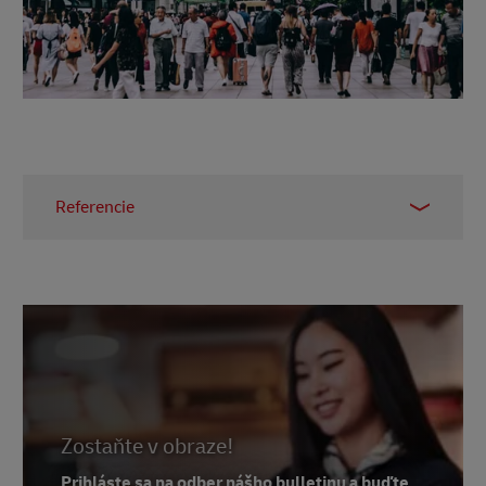
Referencie
1
úloha mobilná
2
Kantar
3
Bloomberg
4
Hunimed
Zostaňte v obraze!
Prihláste sa na odber nášho bulletinu a buďte