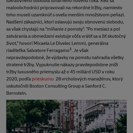
lukratívneho obdobia lunárneho nového roka. Keď sa
maloobchodníci pripravovali na rekordné tržby, namiesto
toho museli uzamknúť s oveľa menším množstvom peňazí.
Nadšení zákazníci, ktorí oslavujú svoju obnovenú slobodu,
sa však chystajú na "míňanie z pomsty". "Po mesiaci a pol
zatvárania a obmedzení existuje vôľa vrátiť sa a žiť skutočný
život," hovorí Micaela Le Divelec Lemmi, generálna
3
riaditeľka Salvatore Ferragamo
. Je však
nepravdepodobné, že výdavky na pomstu nahradia všetky
stratené tržby. Vypuknutie nákazy pravdepodobne zníži
tržby luxusného priemyslu až o 45 miliárd USD v roku
2020, podľa
prieskumu
28 vrcholových manažérov, ktorý
uskutočnili Boston Consulting Group a Sanford C.
Bernstein.