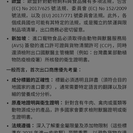
歐盟
： 歐盟針對動物飼料與食品擁有多項法規，包含
(EC) No 2017/625 號法規、委員會 (EC) No 152/2009
號法規，以及 (EU) 2017/771 號委員會法規。此外，各
個成員國也可能有其特定的法規，或是獨立的禁運與限
制品項清單，出口商務必密切留意。
新加坡
： 進口寵物食品必須取得由動物與獸醫服務局
(AVS) 簽發的進口許可證與貨物清關許可 (CCP)，同時
還須檢附出口國獸醫主管機關（例如：台灣農業部動植
物防疫檢疫署）所核發的衛生證明書。
一般而言，首次出口商應優先考量：
成分標籤的正確性：
標籤必須透明且詳盡（須符合目的
地國家的進口要求），通常需要特定語言的翻譯以及詳
細的營養成分分析。
原產地證明與衛生證明：
針對含有牛肉、禽肉或蛋類等
動物源成分的產品，許多國家會要求檢附獸醫證明或衛
生證明書。
法規遵循：
深入了解重金屬限量及添加物限制（這些標
準在 2025 年進一步收緊）至關重要，以避免貨物在邊