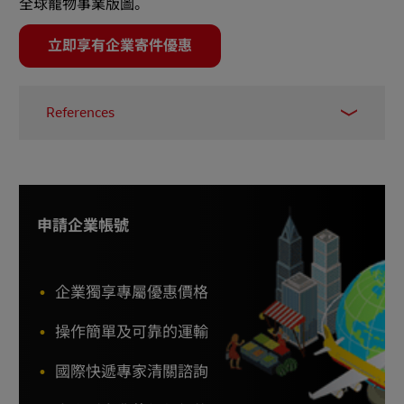
全球寵物事業版圖。
立即享有企業寄件優惠
References
1 - “Pet dogs and cats have outnumbered
newborns”,
Taipei Times
, Accessed Feb 2026
2 - “Pet owners spend big each year: survey”,
Taipei
Times
, Accessed Feb 2026
申請企業帳號
3 - “Use of AI pet products on the rise, study finds”,
Taipei Times
, Accessed Feb 2026
企業獨享專屬優惠價格
4 - “Importing Pet Products into the US:
Resources”,
American Pet Products Association
,
操作簡單及可靠的運輸
Accessed Feb 2026
國際快遞專家清關諮詢
5 - “Animal Feed”,
Directorate-General for Health
and Food Safety, European Commission
, Accessed