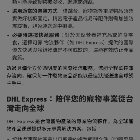
類可能導致貨物被沒收、退運或銷毀。
選用適當的包裝方式
：貓跳台、寵物籠等重型物品須確
實做好棧板固定，精密電子產品或易碎配件則需加強防
震緩衝，避免運送途中損壞。
必要時選擇快遞服務
：對於天然營養補充品或鮮食零
食，選擇可靠 物流夥伴（如 DHL Express）提供的國際
優先快遞與冷鏈物流是不可或缺的，這能有效防止產品
變質。
透過具備全方位透明度的國際物流服務，您能全程監控庫
存流向，確保每一件寵物商品都能以最佳狀態送達全球飼
主手中。
DHL Express：陪伴您的寵物事業從台
灣走向全球
DHL Express 是台灣寵物產業的專業物流夥伴，為全球寵
物產品運送提供多元專業解決方案，包括：
協助處理寵物產品出口所需的複雜報關文件（如國際健