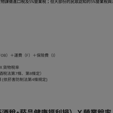
物課徵進口稅及5%營業稅；但大部份的民眾認知的5%營業稅與
FOB）＋運費（F）＋保險費（I）
Ｘ貨物稅率
酒稅法第7條、第8條定）
 (依菸害防制法第4條規定)