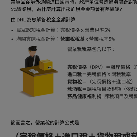
當貨品從境外通關進口國內時，政府單位會透過海關針對貨
5%營業稅，為什麼計算出來的稅金金額會有差異呢?
由 DHL 為您解答稅金金額計算
民眾認知稅金計算：完稅價格ｘ營業稅率5%
海關實際稅金計算：
營業稅稅基
x 營業稅率5%
營業稅稅基包含以下：
完稅價格
（DPV）＝離岸價格（
進口稅
＝完稅價格Ｘ關稅稅率
貨物稅
＝（完稅價格＋進口稅）
菸酒稅
＝課稅項目及稅額（依菸
菸品健康福利捐
=課稅項目及稅額
簡而言之，營業稅的計算公式是