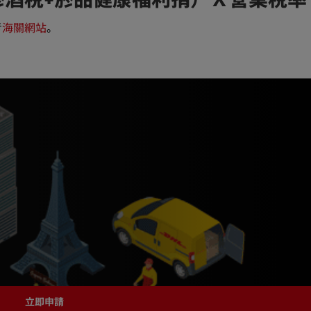
酒稅+菸品健康福利捐）Ｘ營業稅率
考
海關網站
。
立即申請