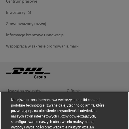
Centrum prasowe
Inwestorzy
Zrównoważony rozwój
Informacje branżowe i innowacje
Współpraca w zakresie promowania marki
Uważaj na oszustów
O firmie
Niniejsza strona internetowa wykorzystuje pliki cookie i
podobne technologie (zwane dalej „technologiami”), które
Zasady użytkowania
Polityka prywatności i cookies
pozwalają np. na określenie częstotliwości odwiedzin
naszych stron internetowych i liczby odwiedzających,
skonfigurowanie naszych ofert w celu maksymalnej
Ułatwienia dostępu
Rozwiązywanie sporów
wygody i wydajności oraz wsparcie naszych działań