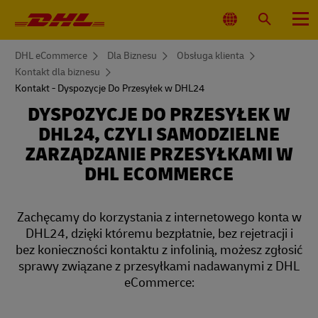
Nawigacja
główna
Wybierz
Wyszukaj
Menu
lokalizacjęj
You
DHL eCommerce
Dla Biznesu
Obsługa klienta
are
Kontakt dla biznesu
here
Kontakt - Dyspozycje Do Przesyłek w DHL24
DYSPOZYCJE DO PRZESYŁEK W
DHL24, CZYLI SAMODZIELNE
ZARZĄDZANIE PRZESYŁKAMI W
DHL ECOMMERCE
Zachęcamy do korzystania z internetowego konta w
DHL24, dzięki któremu bezpłatnie, bez rejetracji i
bez konieczności kontaktu z infolinią, możesz zgłosić
sprawy związane z przesyłkami nadawanymi z DHL
eCommerce: