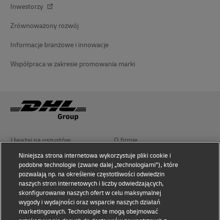
Inwestorzy
Zrównoważony rozwój
Informacje branżowe i innowacje
Współpraca w zakresie promowania marki
Uważaj na oszustów
O firmie
Niniejsza strona internetowa wykorzystuje pliki cookie i
podobne technologie (zwane dalej „technologiami”), które
Zasady użytkowania
Polityka prywatności i cookies
pozwalają np. na określenie częstotliwości odwiedzin
naszych stron internetowych i liczby odwiedzających,
skonfigurowanie naszych ofert w celu maksymalnej
Ułatwienia dostępu
Rozwiązywanie sporów
wygody i wydajności oraz wsparcie naszych działań
marketingowych. Technologie te mogą obejmować