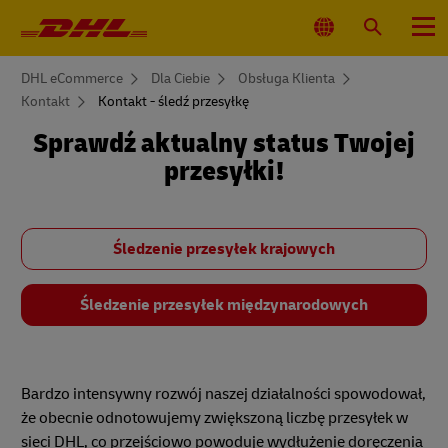
Nawigacja
główna
Wybierz
Wyszukaj
Menu
lokalizacjęj
You
DHL eCommerce
Dla Ciebie
Obsługa Klienta
are
Kontakt
Kontakt - śledź przesyłkę
here
Sprawdź aktualny status Twojej
przesyłki!
Śledzenie przesyłek krajowych
Śledzenie przesyłek międzynarodowych
Bardzo intensywny rozwój naszej działalności spowodował,
że obecnie odnotowujemy zwiększoną liczbę przesyłek w
sieci DHL, co przejściowo powoduje wydłużenie doręczenia