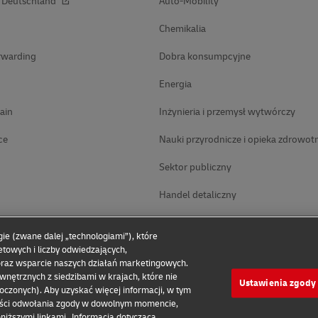
t Deutschland
Auto-Mobility
Chemikalia
rwarding
Dobra konsumpcyjne
Energia
ain
Inżynieria i przemysł wytwórczy
ce
Nauki przyrodnicze i opieka zdrowot
Sektor publiczny
Handel detaliczny
Technologia
gie (zwane dalej „technologiami”), które
etowych i liczby odwiedzających,
oraz wsparcie naszych działań marketingowych.
ętrznych z siedzibami w krajach, które nie
Ustawienia zgody
czonych). Aby uzyskać więcej informacji, w tym
ości odwołania zgody w dowolnym momencie,
oniższymi linkami
Informacja dotycząca