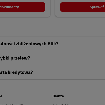
 dokumenty
Sprawdź 
łatności zbliżeniowych Blik?
Szybki przelew?
Karta kredytowa?
je
Branże