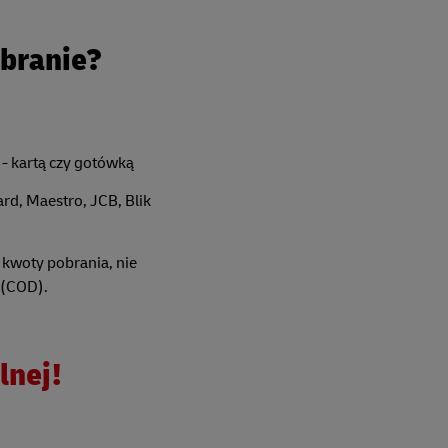
obranie?
 - kartą czy gotówką
ard, Maestro, JCB, Blik
 kwoty pobrania, nie
i (COD).
lnej!