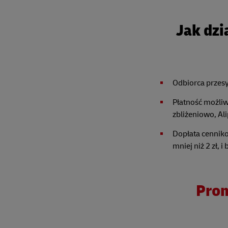
Jak dzi
Odbiorca przesy
Płatność możliwa
zbliżeniowo, Ali
Dopłata cenniko
mniej niż 2 zł,
Prom