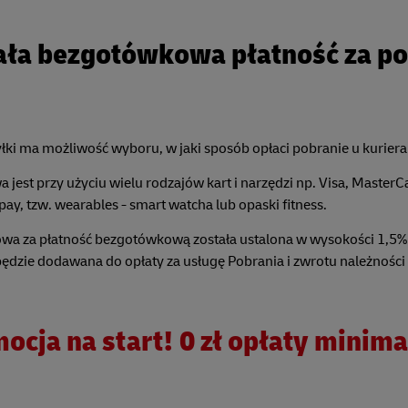
ała bezgotówkowa płatność za p
łki ma możliwość wyboru, w jaki sposób opłaci pobranie u kuriera
 jest przy użyciu wielu rodzajów kart i narzędzi np. Visa, MasterC
pay, tzw. wearables - smart watcha lub opaski fitness.
wa za płatność bezgotówkową została ustalona w wysokości 1,5%
 i będzie dodawana do opłaty za usługę Pobrania i zwrotu należnośc
ocja na start! 0 zł opłaty minima