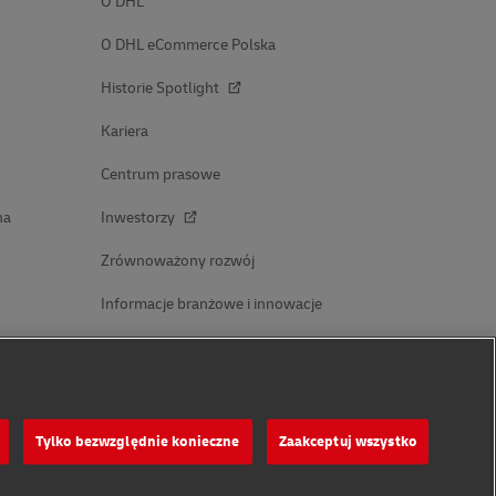
O DHL
O DHL eCommerce Polska
Historie Spotlight
Kariera
Centrum prasowe
na
Inwestorzy
Zrównoważony rozwój
Informacje branżowe i innowacje
Współpraca w zakresie promowania marki
Tylko bezwzględnie konieczne
Zaakceptuj wszystko
Odwiedź nas na