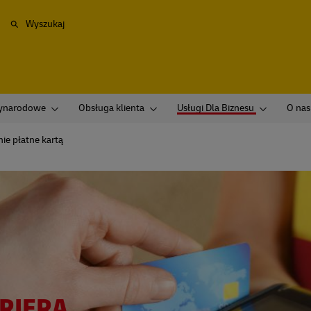
Wyszukaj
zynarodowe
Obsługa klienta
Usługi Dla Biznesu
O nas
ie płatne kartą
RIERA