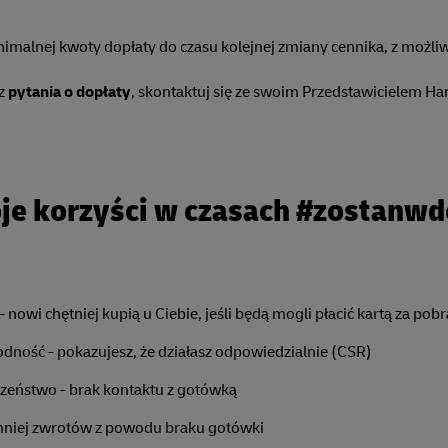
malnej kwoty dopłaty do czasu kolejnej zmiany cennika, z możliw
sz
pytania o dopłaty
, skontaktuj się ze swoim Przedstawicielem 
je korzyści w czasach #zostanw
- nowi chętniej kupią u Ciebie, jeśli będą mogli płacić kartą za pob
dność - pokazujesz, że działasz odpowiedzialnie (CSR)
zeństwo - brak kontaktu z gotówką
 mniej zwrotów z powodu braku gotówki