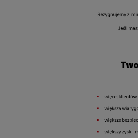
Rezygnujemy z mini
Jeśli ma
Two
więcej klientów 
większa wiarygo
większe bezpiec
większy zysk -