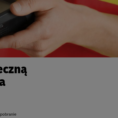
eczną
a
 pobranie