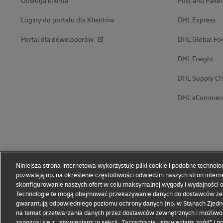
Obsługa klienta
Post and Pake
Loginy do portalu dla Klientów
DHL Express
Portal dla deweloperów
DHL Global Fo
DHL Freight
DHL Supply Ch
DHL eCommer
Niniejsza strona internetowa wykorzystuje pliki cookie i podobne technolo
pozwalają np. na określenie częstotliwości odwiedzin naszych stron intern
skonfigurowanie naszych ofert w celu maksymalnej wygody i wydajności 
Technologie te mogą obejmować przekazywanie danych do dostawców zewn
gwarantują odpowiedniego poziomu ochrony danych (np. w Stanach Zjedno
na temat przetwarzania danych przez dostawców zewnętrznych i możliw
zapoznaj się z ustawieniami w sekcji „Zarządzanie ustawieniami zgód” i p