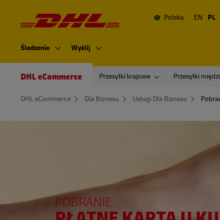
Nawigacja
i
treść
Polska
EN
PL
Nawigacja
główna
Śledzenie
Wyślij
Secondary
Navigation
DHL eCommerce
Przesyłki krajowe
Przesyłki międ
You
DHL eCommerce
Dla Biznesu
Usługi Dla Biznesu
Pobran
are
here
POBRANIE
PŁATNE KARTĄ U KU