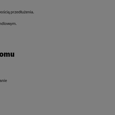
ością przedłużenia.
Handlowym.
domu
ranie