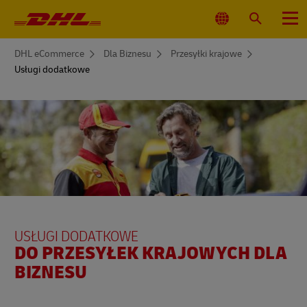
Nawigacja
główna
Wybierz
Wyszukaj
Menu
lokalizacjęj
You
DHL eCommerce
Dla Biznesu
Przesyłki krajowe
are
Usługi dodatkowe
here
USŁUGI DODATKOWE
DO PRZESYŁEK KRAJOWYCH DLA
BIZNESU