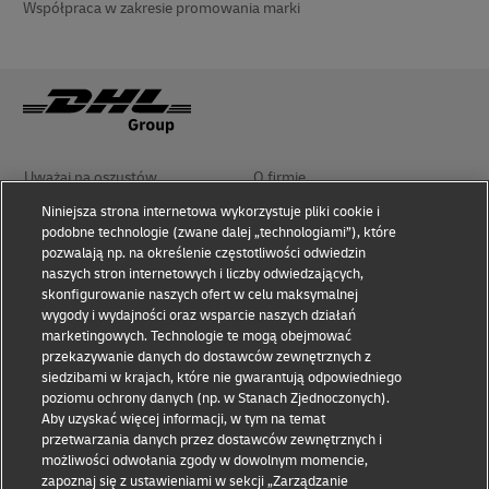
Współpraca w zakresie promowania marki
Uważaj na oszustów
O firmie
Niniejsza strona internetowa wykorzystuje pliki cookie i
podobne technologie (zwane dalej „technologiami”), które
Zasady użytkowania
Polityka prywatności i cookies
pozwalają np. na określenie częstotliwości odwiedzin
naszych stron internetowych i liczby odwiedzających,
skonfigurowanie naszych ofert w celu maksymalnej
Ułatwienia dostępu
Rozwiązywanie sporów
wygody i wydajności oraz wsparcie naszych działań
marketingowych. Technologie te mogą obejmować
przekazywanie danych do dostawców zewnętrznych z
Informacje dodatkowe
Przetwarzanie danych
osobowych
siedzibami w krajach, które nie gwarantują odpowiedniego
poziomu ochrony danych (np. w Stanach Zjednoczonych).
Aby uzyskać więcej informacji, w tym na temat
przetwarzania danych przez dostawców zewnętrznych i
Odwiedź nas na
możliwości odwołania zgody w dowolnym momencie,
zapoznaj się z ustawieniami w sekcji „Zarządzanie