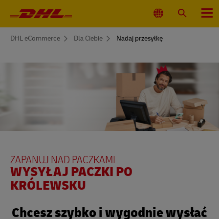
Nawigacja
główna
Wybierz
Wyszukaj
Menu
lokalizacjęj
You
DHL eCommerce
Dla Ciebie
Nadaj przesyłkę
are
here
ZAPANUJ NAD PACZKAMI
WYSYŁAJ PACZKI PO
KRÓLEWSKU
Chcesz szybko i wygodnie wysłać