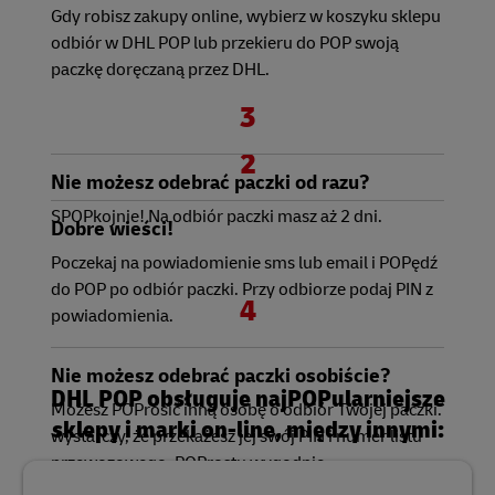
Gdy robisz zakupy online, wybierz w koszyku sklepu
odbiór w DHL POP lub przekieru do POP swoją
paczkę doręczaną przez DHL.
3
2
Nie możesz odebrać paczki od razu?
SPOPkojnie! Na odbiór paczki masz aż 2 dni.
Dobre wieści!
Poczekaj na powiadomienie sms lub email i
POPędź
do POP po odbiór paczki. Przy odbiorze podaj PIN z
4
powiadomienia.
Nie możesz odebrać paczki osobiście?
DHL POP obsługuje najPOPularniejsze
Możesz POProsić inną osobę o odbiór Twojej paczki.
sklepy i marki on-line, między innymi:
wystarczy, że przekażesz jej swój PIN i numer listu
przewozowego. POProstu wygodnie.