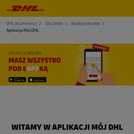
Nawigacja
główna
You
DHL eCommerce
Dla Ciebie
Nadaj przesyłkę
are
Aplikacja Mój DHL
here
WITAMY W APLIKACJI MÓJ DHL