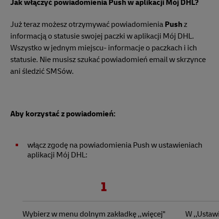
Jak włączyć powiadomienia Push w aplikacji Mój DHL?
Już teraz możesz otrzymywać powiadomienia
Push
z
informacją o statusie swojej paczki w aplikacji Mój DHL.
Wszystko w jednym miejscu- informacje o paczkach i ich
statusie. Nie musisz szukać powiadomień email w skrzynce
ani śledzić SMSów.
Aby korzystać z powiadomień:
włącz zgodę na powiadomienia Push w ustawieniach
aplikacji Mój DHL:
1
Wybierz w menu dolnym zakładkę ,,więcej"
W ,,Ustaw