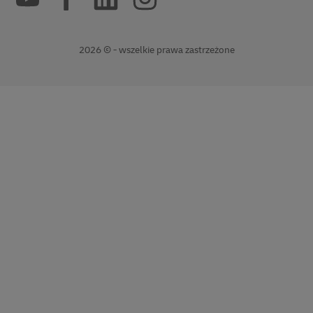
2026 © - wszelkie prawa zastrzeżone
Otwiera
Otwiera
nowe
linki
okno
zewnętrzne
window