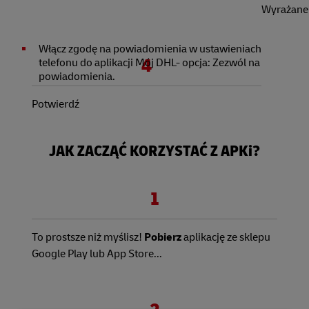
Wyrażane
Włącz zgodę na powiadomienia w ustawieniach
4
telefonu do aplikacji Mój DHL- opcja: Zezwól na
powiadomienia.
Potwierdź
JAK ZACZĄĆ KORZYSTAĆ Z APKi?
1
To prostsze niż myślisz!
Pobierz
aplikację ze sklepu
Google Play lub App Store...