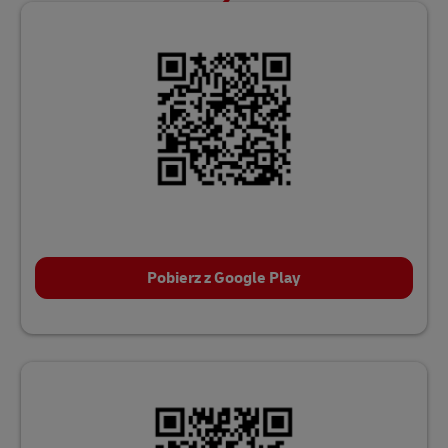
2
...i podaj numer telefonu.
Ciesz się wygodną
dostawą!
Pobierz z Google Play