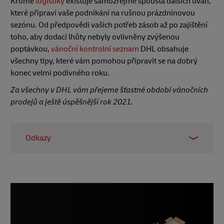
Kromě
logistiky
existuje samozřejmě spousta dalších úvah,
které připraví vaše podnikání na rušnou prázdninovou
sezónu. Od předpovědi vašich potřeb zásob až po zajištění
toho, aby dodací lhůty nebyly ovlivněny zvýšenou
poptávkou,
vánoční kontrolní seznam
DHL obsahuje
všechny tipy, které vám pomohou připravit se na dobrý
konec velmi podivného roku.
Za všechny v DHL vám přejeme šťastné období vánočních
prodejů a ještě úspěšnější rok 2021.
Odkazy
1 - Výzkum společnosti Kantar,
Global e
, 2020
2 - Prognóza digitálního obchodu 360,
revoluce
návratnosti investic
, listopad 2020
3 -
Skupina Alibaba
4 -
JD.com