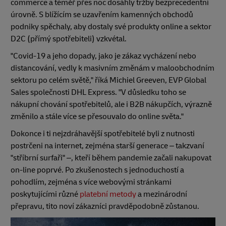
commerce a téměř přes noc dosáhly tržby bezprecedentní
úrovně. S blížícím se uzavřením kamenných obchodů
podniky spěchaly, aby dostaly své produkty online a sektor
D2C (přímý spotřebiteli) vzkvétal.
"Covid-19 a jeho dopady, jako je zákaz vycházení nebo
distancování, vedly k masivním změnám v maloobchodním
sektoru po celém světě," říká Michiel Greeven, EVP Global
Sales společnosti DHL Express. "V důsledku toho se
nákupní chování spotřebitelů, ale i B2B nákupčích, výrazně
změnilo a stále více se přesouvalo do online světa."
Dokonce i ti nejzdráhavější spotřebitelé byli z nutnosti
postrčeni na internet, zejména starší generace – takzvaní
"stříbrní surfaři" –, kteří během pandemie začali nakupovat
on-line poprvé. Po zkušenostech s jednoduchostí a
pohodlím, zejména s více webovými stránkami
poskytujícími různé
platební metody
a mezinárodní
přepravu, tito noví zákazníci pravděpodobně zůstanou.