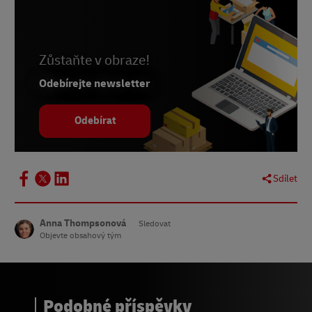
5 - Údaje o prodeji ke Dni nezadaných,
CGTN,
listopad 2020
Zůstaňte v obraze!
Odebírejte newsletter
Odebírat
Sdílet
Anna Thompsonová
Sledovat
Objevte obsahový tým
Podobné příspěvky