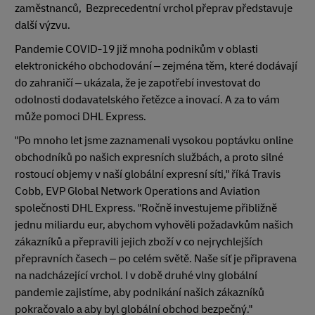
zaměstnanců, Bezprecedentní vrchol přeprav představuje
další výzvu.
Pandemie COVID-19 již mnoha podnikům v oblasti
elektronického obchodování – zejména těm, které dodávají
do zahraničí – ukázala, že je zapotřebí investovat do
odolnosti dodavatelského řetězce a inovací. A za to vám
může pomoci DHL Express.
"Po mnoho let jsme zaznamenali vysokou poptávku online
obchodníků po našich expresních službách, a proto silné
rostoucí objemy v naší globální expresní síti," říká Travis
Cobb, EVP Global Network Operations and Aviation
společnosti DHL Express. "Ročně investujeme přibližně
jednu miliardu eur, abychom vyhověli požadavkům našich
zákazníků a přepravili jejich zboží v co nejrychlejších
přepravních časech – po celém světě. Naše síť je připravena
na nadcházející vrchol. I v době druhé vlny globální
pandemie zajistíme, aby podnikání našich zákazníků
pokračovalo a aby byl globální obchod bezpečný."