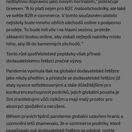
nezbytnou dopravou jako novým normálem," pokračuje
Greeven. "A to platí nejen pro B2C maloobchodníky, ale také
ve světle B2B e-commerce. V tomto současném období
nejistoty bude mnoho obřích obchodů online s podporou
prodeje. To bude mít vliv i na hlavní sezónu, protože
zákazníci budou online, aby získali nejlepší nabídky místo
toho, aby šli do kamenných obchodů. "
Tento růst spotřebitelské poptávky však přinesl
dodavatelskému řetězci značné výzvy.
Pandemie vyvinula tlak na globální dodavatelské řetězce
jako nikdy předtím, a přestože se dodavatelské řetězce již
staly vysoce sofistikovanými a stále důležitějšími pro
konkurenceschopnost podniků, jejich globální povaha je
činí zranitelnými vůči rizikům a mají malý prostor pro
absorpci zpoždění a narušení.
Během prvních týdnů pandemie globální uzavření hranic a
uzemnění letů znamenalo, že e-commerce podniky, které
považovaly své dodavatelské řetězce za odolné, rychle