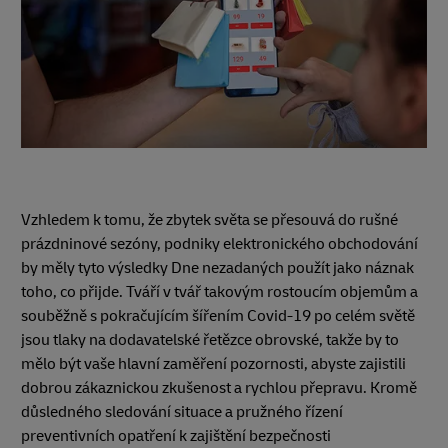
Vzhledem k tomu, že zbytek světa se přesouvá do rušné
prázdninové sezóny, podniky elektronického obchodování
by měly tyto výsledky Dne nezadaných použít jako náznak
toho, co přijde. Tváří v tvář takovým rostoucím objemům a
souběžně s pokračujícím šířením Covid-19 po celém světě
jsou tlaky na dodavatelské řetězce obrovské, takže by to
mělo být vaše hlavní zaměření pozornosti, abyste zajistili
dobrou zákaznickou zkušenost a rychlou přepravu. Kromě
důsledného sledování situace a pružného řízení
preventivních opatření k zajištění bezpečnosti