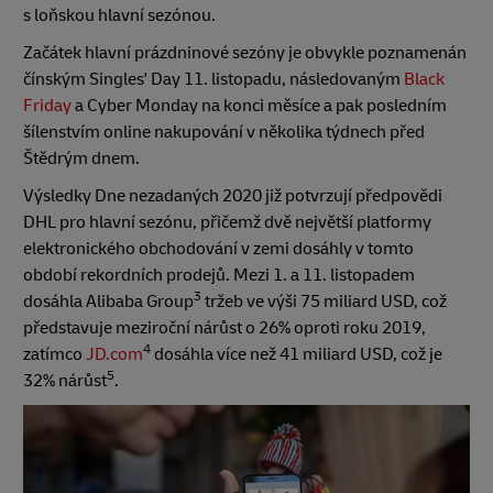
s loňskou hlavní sezónou.
Začátek hlavní prázdninové sezóny je obvykle poznamenán
čínským Singles' Day 11. listopadu, následovaným
Black
Friday
a Cyber Monday na konci měsíce a pak posledním
šílenstvím online nakupování v několika týdnech před
Štědrým dnem.
Výsledky Dne nezadaných 2020 již potvrzují předpovědi
DHL pro hlavní sezónu, přičemž dvě největší platformy
elektronického obchodování v zemi dosáhly v tomto
období rekordních prodejů. Mezi 1. a 11. listopadem
3
dosáhla Alibaba Group
tržeb ve výši 75 miliard USD, což
představuje meziroční nárůst o 26% oproti roku 2019,
4
zatímco
JD.com
dosáhla více než 41 miliard USD, což je
5
32% nárůst
.