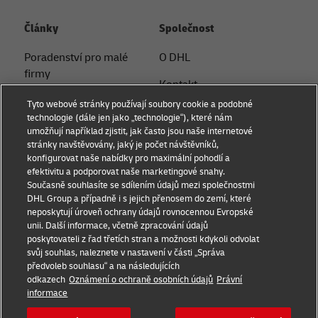
Články
Společnost
Poradenství pro malé
O DHL
firmy
Kontakt
Poradenství v oblasti
Tyto webové stránky používají soubory cookie a podobné
Tiskové oddělení
elektronického
technologie (dále jen jako „technologie“), které nám
umožňují například zjistit, jak často jsou naše internetové
obchodování
Udržitelnost
stránky navštěvovány, jaký je počet návštěvníků,
konfigurovat naše nabídky pro maximální pohodlí a
B2B poradenství
Právní informace
efektivitu a podporovat naše marketingové snahy.
Současně souhlasíte se sdílením údajů mezi společnostmi
Logistické poradenství
Podmínky užití
DHL Group a případně i s jejich přenosem do zemí, které
neposkytují úroveň ochrany údajů rovnocennou Evropské
Novinky a postřehy
Ochrana soukromí
unii. Další informace, včetně zpracování údajů
poskytovateli z řad třetích stran a možnosti kdykoli odvolat
Přeprava s DHL
Nastavení souborů cookie
svůj souhlas, naleznete v nastavení v části „Správa
předvoleb souhlasu“ a na následujících
odkazech
Oznámení o ochraně osobních údajů
Právní
Sociální sítě
informace