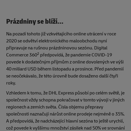
Prázdniny se blíží...
Na pozadí tohoto již vzkvétajícího online utrácení v roce
2020 se odvětví elektronického maloobchodu nyní
připravuje na rušnou prázdninovou sezónu. Digital
2
Commerce 360
předpovídá, že pandemie COVID-19
povede k dodatečným příjmům z online dovolených ve výši
40 miliard USD během listopadu a prosince. Před pandemií
se neočekávalo, že této úrovně bude dosaženo další čtyři
roky.
Vzhledem k tomu, že DHL Express působí po celém světě, je
společnost vždy schopna pokračovat v tomto vývoji v jiných
regionech a zemích světa. Čísla objemu přepravy
společnosti naznačují nárůst online prodeje nejméně o 35%.
A předpovídá, že nadcházející hlavní sezóna to ještě urychlí,
což povede k vyššímu množství zásilek nad 50% ve srovnání