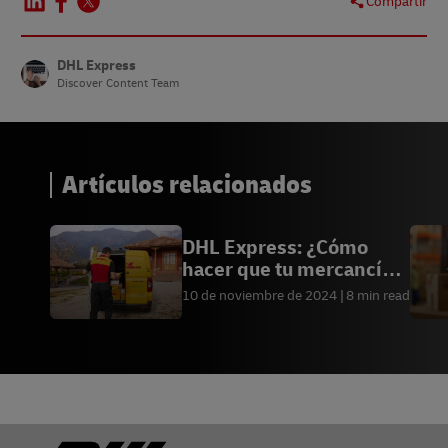
Compartir
DHL Express
Discover Content Team
Artículos relacionados
DHL Express: ¿Cómo
hacer que tu mercancía
llegue antes?
10 de noviembre de 2024
8 min read
Pie de página