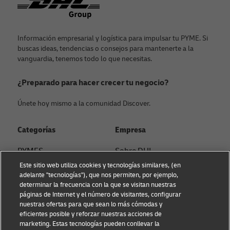
Información empresarial y logística para impulsar tu PYME. Si
buscas ideas, tendencias o consejos para mantenerte a la
vanguardia, tenemos todo lo que necesitas.
¿Preparado para hacer crecer tu negocio?
Únete hoy mismo a la comunidad Discover.
Categorías
Empresa
PYMES
Sobre DHL
Este sitio web utiliza cookies y tecnologías similares, (en
Asesoramiento en e-
Contacto
adelante "tecnologías"), que nos permiten, por ejemplo,
commerce
determinar la frecuencia con la que se visitan nuestras
Sostenibilidad
páginas de Internet y el número de visitantes, configurar
Asesoramiento B2B
nuestras ofertas para que sean lo más cómodas y
Aviso Legal
eficientes posible y reforzar nuestras acciones de
Asesoramiento logístico
marketing. Estas tecnologías pueden conllevar la
Condiciones de uso