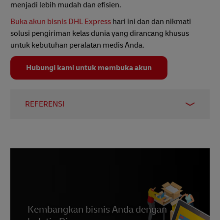
menjadi lebih mudah dan efisien.
Buka akun bisnis DHL Express
hari ini dan dan nikmati
solusi pengiriman kelas dunia yang dirancang khusus
untuk kebutuhan peralatan medis Anda.
Hubungi kami untuk membuka akun
REFERENSI
CRI
Solusi Pencitraan PRIZMED
Perjalanan
MediOps
Kesehatan CarGO
Kembangkan bisnis Anda dengan
Emerhub