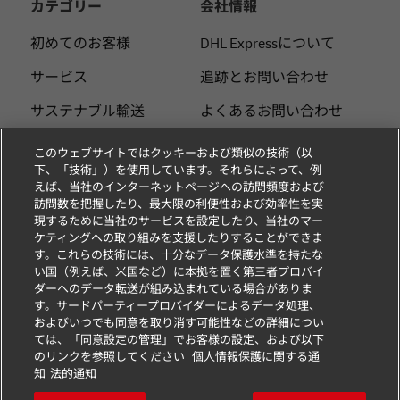
カテゴリー
会社情報
初めてのお客様
DHL Expressについて
サービス
追跡とお問い合わせ
サステナブル輸送
よくあるお問い合わせ
発送ヒント
プレスセンター
このウェブサイトではクッキーおよび類似の技術（以
下、「技術」）を使用しています。それらによって、例
物流インサイト
サステナビリティ
えば、当社のインターネットページへの訪問頻度および
訪問数を把握したり、最大限の利便性および効率性を実
スモールビジネス
法務情報
現するために当社のサービスを設定したり、当社のマー
ケティングへの取り組みを支援したりすることができま
Eコマース
利用規約
す。これらの技術には、十分なデータ保護水準を持たな
い国（例えば、米国など）に本拠を置く第三者プロバイ
お知らせ
個人情報の取扱い
ダーへのデータ転送が組み込まれている場合がありま
す。サードパーティープロバイダーによるデータ処理、
Cookieの設定
およびいつでも同意を取り消す可能性などの詳細につい
ては、「同意設定の管理」でお客様の設定、および以下
のリンクを参照してください
個人情報保護に関する通
フォローする
知
法的通知