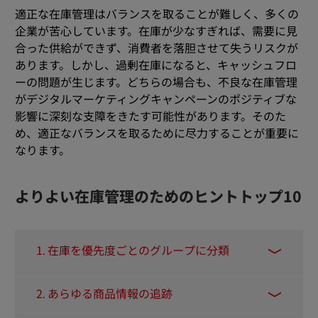
適正な在庫管理はバランスを取ることが難しく、多くの
企業が苦心しています。在庫が少なすぎれば、需要に見
合った供給ができず、消費者を落胆させて失うリスクが
あります。しかし、過剰在庫になると、キャッシュフロ
ーの問題が生じます。どちらの場合も、不良な在庫管理
がデジタルマーケティングキャンペーンのポジティブな
影響に深刻な支障をきたす可能性があります。そのた
め、適正なバランスを取るために尽力することが重要に
なります。
よりよい在庫管理のためのヒントトップ10
1. 在庫を優先度ごとのグループに分類
これにより、グループごとの理想的な注文数と
2. あらゆる商品情報の追跡
頻度がわかります。グループAはより価格の高い
アイテムで、必要な数量は少なくなります。グ