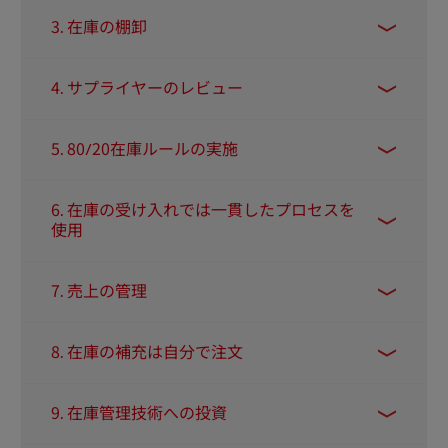
在庫に含まれているあらゆる商品の情報を管理
ループBの価格はそれほど高くないので、グルー
3. 在庫の棚卸
してください。SKU、バーコードデータ、サプ
プAよりも動きが迅速になります。グループCは
ライヤー、生産国、ロット番号などです。ま
コストが低く、回転率の高いアイテムが多数必
定期的に棚卸を行い、在庫の数を確認してくだ
た、各商品のコストも時系列で追跡できるよう
4. サプライヤーのレビュー
要になります。
さい。これは年次、月次、週次に行い、最も人
にすることで、不足や季節性といった価格に影
気の高い商品は毎日チェックします。
響を与える要素を認識できます。
信頼できないサプライヤーは、在庫の問題と顧
5. 80/20在庫ルールの実施
客満足度の低下の原因になります。配送が頻繁
に遅れる場合や、注文の遅延、サプライチェー
一般的に、ビジネスの利益の80％は、在庫の
ンの遅延が発生する場合はサプライヤーを替え
6. 在庫の受け入れでは一貫したプロセスを
20％に由来します。この在庫の20％の管理を優
る準備をしてください。サプライヤーを広げ、
使用
先的に行うことで、毎週または毎月人気商品が
異なる場所でサプライヤーを確保しておくこと
どれくらい売れているのか把握することができ
商品の入庫を処理する各担当者がわずかでも異
で、必要に応じた選択肢が増えます。
ます。
7. 売上の管理
なる方法を使うと、在庫数と購入注文の間に齟
齬が生じる可能性があります。担当者を訓練
毎日、どの商品が何個売れたのか把握し、在庫
し、全員がまったく同じ方法で在庫を受け入れ
8. 在庫の補充は自分で注文
の総数を更新してください。このデータを分析
るようにしてください。
することで、何曜日またはどの季節に特定の商
サプライヤーによっては在庫の再注文を代行し
品がよく売れるのか、または特定の商品の売上
9. 在庫管理技術への投資
て行ってくれるところもあります。しかし、あ
が落ちるのか、あるいはどの商品が最もよく売
なたの会社にとって最も収益の上がる商品をス