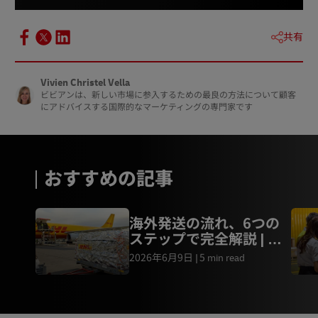
共有
Vivien Christel Vella
ビビアンは、新しい市場に参入するための最良の方法について顧客
にアドバイスする国際的なマーケティングの専門家です
おすすめの記事
海外発送の流れ、6つの
ステップで完全解説 | 通
関手続きをスムーズに進
2026年6月9日
5 min read
めるポイント