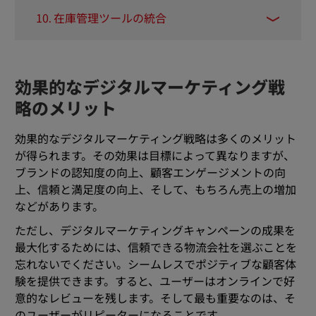
れているのかなどを把握できます。これは在庫
良好な在庫管理ソフトウェアがあれば、在庫作
トックするためにも在庫の確認と補充は自分で
10. 在庫管理ツールの統合
の管理にも役立ちます。
業が容易になり、もっと多くの時間を事業運営
行いましょう。
に費やせるようになります。ソリューションを
在庫管理ソフトウェアと通信できるモバイルス
選ぶ前に、必ず自社のニーズを把握し、そのソ
キャナーやPOSシステムなど、併用できるシス
フトウェアが使いやすく必須分析機能を備えて
テムを選んでください。そうすれば、データを
効果的なデジタルマーケティング戦
いることを確認してください。
ひとつのシステムから別のシステムに転送する
略のメリット
必要がなく、在庫数が不正確になるリスクを回
避できます。
効果的なデジタルマーケティング戦略は多くのメリット
が得られます。その効果は目標によって異なりますが、
ブランドの認知度の向上、顧客エンゲージメントの向
上、信頼と満足度の向上、そして、もちろん売上の増加
などがあります。
ただし、デジタルマーケティングキャンペーンの成果を
最大化するためには、信頼できる物流会社を選ぶことを
忘れないでください。シームレスでポジティブな顧客体
験を提供できます。すると、ユーザーはオンラインで好
意的なレビューを残します。そして最も重要なのは、そ
のユーザーがリピーターになることです。