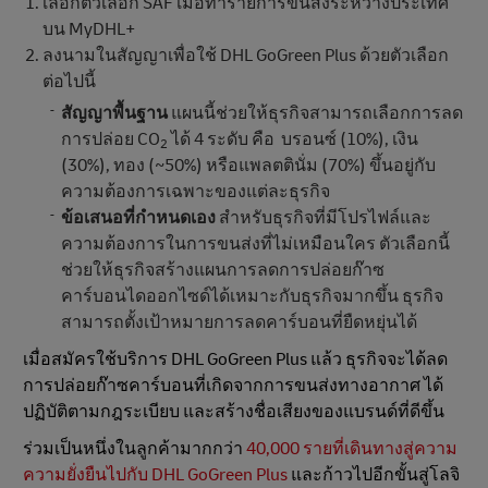
เลือกตัวเลือก SAF เมื่อทำรายการขนส่งระหว่างประเทศ
บน MyDHL+
ลงนามในสัญญาเพื่อใช้ DHL GoGreen Plus ด้วยตัวเลือก
ต่อไปนี้
สัญญาพื้นฐาน
แผนนี้ช่วยให้ธุรกิจสามารถเลือกการลด
การปล่อย CO
ได้ 4 ระดับ คือ บรอนซ์ (10%), เงิน
2
(30%), ทอง (~50%) หรือแพลตตินั่ม (70%) ขึ้นอยู่กับ
ความต้องการเฉพาะของแต่ละธุรกิจ
ข้อเสนอที่กําหนดเอง
สําหรับธุรกิจที่มีโปรไฟล์และ
ความต้องการในการขนส่งที่ไม่เหมือนใคร ตัวเลือกนี้
ช่วยให้ธุรกิจสร้างแผนการลดการปล่อยก๊าซ
คาร์บอนไดออกไซด์ได้เหมาะกับธุรกิจมากขึ้น ธุรกิจ
สามารถตั้งเป้าหมายการลดคาร์บอนที่ยืดหยุ่นได้
เมื่อสมัครใช้บริการ DHL GoGreen Plus แล้ว ธุรกิจจะได้ลด
การปล่อยก๊าซคาร์บอนที่เกิดจากการขนส่งทางอากาศ ได้
ปฏิบัติตามกฎระเบียบ และสร้างชื่อเสียงของแบรนด์ที่ดีขึ้น
ร่วมเป็นหนึ่งในลูกค้ามากกว่า
40,000 รายที่เดินทางสู่ความ
ความยั่งยืนไปกับ DHL GoGreen Plus
และก้าวไปอีกขั้นสู่โลจิ