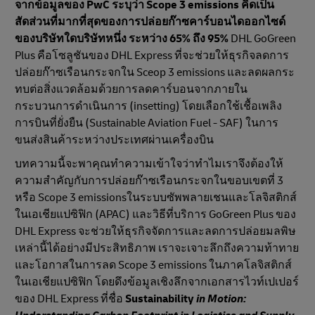
จากข้อมูลของ PwC ระบุว่า Scope 3 emissions คิดเป็น
สัดส่วนที่มากที่สุดของการปล่อยก๊าซคาร์บอนไดออกไซด์
ของบริษัทใดบริษัทหนึ่ง ระหว่าง 65% ถึง 95%
DHL GoGreen
Plus คือโซลูชันของ DHL Express ที่จะช่วยให้ธุรกิจลดการ
ปล่อยก๊าซเรือนกระจกใน Sceop 3 emissions และลดผลกระ
ทบต่อสิ่งแวดล้อมด้วยการลดคาร์บอนจากภายใน
กระบวนการดำเนินการ (insetting) โดยเลือกใช้เชื้อเพลิง
การบินที่ยั่งยืน (Sustainable Aviation Fuel - SAF) ในการ
ขนส่งสินค้าระหว่างประเทศผ่านเครื่องบิน
บทความนี้จะพาคุณทำความเข้าใจว่าทำไมเราจึงต้องให้
ความสำคัญกับการปล่อยก๊าซเรือนกระจกในขอบเขตที่ 3
หรือ Scope 3 emissionsในระบบซัพพลายเชนและโลจิสติกส์
ในเอเชียแปซิฟิก (APAC) และวิธีที่บริการ GoGreen Plus ของ
DHL Express จะช่วยให้ธุรกิจจัดการและลดการปล่อยมลพิษ
เหล่านี้ได้อย่างมีประสิทธิภาพ เราจะเจาะลึกถึงความท้าทาย
และโอกาสในการลด Scope 3 emissions ในภาคโลจิสติกส์
ในเอเชียแปซิฟิก โดยดึงข้อมูลเชิงลึกจากเอกสารไวท์เปเปอร์
ของ DHL Express ที่ชื่อ
Sustainability
in Motion: