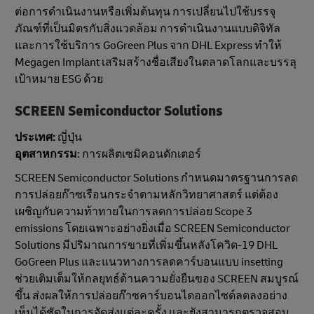
ต่อการดําเนินงานหรือเพิ่มต้นทุน การเปลี่ยนไปใช้บรรจุ
ภัณฑ์ที่เป็นมิตรกับสิ่งแวดล้อม การดําเนินงานแบบดิจิทัล
และการใช้บริการ GoGreen Plus จาก DHL Express ทําให้
Megagen Implant เสริมสร้างชื่อเสียงในตลาดโลกและบรรลุ
เป้าหมาย ESG ด้วย
SCREEN Semiconductor Solutions
ประเทศ:
ญี่ปุ่น
อุตสาหกรรม
: การผลิตเซมิคอนดักเตอร์
SCREEN Semiconductor Solutions กําหนดมาตรฐานการลด
การปล่อยก๊าซเรือนกระจำตามหลักวิทยาศาสตร์ แต่ต้อง
เผชิญกับความท้าทายในการลดการปล่อย Scope 3
emissions โดยเฉพาะอย่างยิ่งเมื่อ SCREEN Semiconductor
Solutions มีปริมาณการขายที่เพิ่มขึ้นหลังโควิด-19 DHL
GoGreen Plus และแนวทางการลดคาร์บอนแบบ insetting
ช่วยเติมเต็มให้กลยุทธ์ด้านความยั่งยืนของ SCREEN สมบูรณ์
ขึ้น ส่งผลให้การปล่อยก๊าซคาร์บอนไดออกไซด์ลดลงอย่าง
เห็นได้ชัดในการจัดส่งแต่ละครั้ง และยังสามารถตรวจสอบ