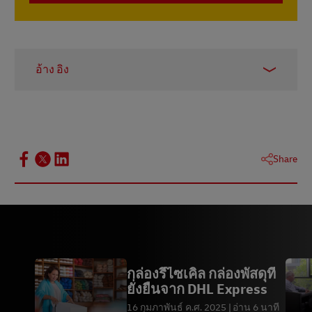
อ้าง อิง
1.
ดีลอยต์
2.
พีดับบลิวซี
3.
โปรโตคอล GHG
Share
4.
ข่าวกรองมอร์ดอร์
5.
สถิติ
กล่องรีไซเคิล กล่องพัสดุที่
ยั่งยืนจาก DHL Express
16 กุมภาพันธ์ ค.ศ. 2025
อ่าน 6 นาที