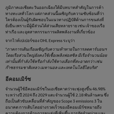
ภูมิภาคเอเชียตะวันออกเฉียงใต้มีบทบาทสําคัญในการค้า
ทางทะเลทั่วโลก แต่ภาคส่วนนี้เผชิญกับความซับซ้อนที่ว่า
ใครต้องเป็นผู้รับผิดชอบในแนวทางปฏิบัติด้านการขนส่งที่
ยั่งยืน เพราะมีผู้มีส่วนได้ส่วนเสียหลายราย เช่น เจ้าของเรือ
ท่าเรือ และอุตสาหกรรมการผลิตพลังงานที่เกี่ยวข้อง
จากไวท์เปเปอร์ของ DHL Express ระบุว่า
"ภาคการเดินเรือเผชิญกับความท้าทายในการลดคาร์บอนฯ
โดยเรือส่วนใหญ่ยังคงใช้เชื้อเพลิงฟอสซิล มีเรือจำนวนน้อย
เท่านั้นที่กําลังใช้หรือกําลังใช้ทางเลือกที่สะอาดกว่า เช่น
ก๊าซธรรมชาติเหลว เมทานอล และเทคโนโลยีไฮบริด"
อีคอมเมิร์ซ
จํานวนผู้ใช้อีคอมเมิร์ซในเอเชียคาดว่าจะพุ่งสูงขึ้น 46.98%
ระหว่างปี 2024 ถึง 2029 แตะจำนวนผู้ใช้ 2.18 พันล้านคน ซึ่ง
ถือเป็นตัวขับเคลื่อนที่สําคัญของ Scope 3 emissions 3 ใน
อนาคต การเติบโตอย่างรวดเร็วของอีคอมเมิร์ซหมายถึง
ความต้องการด้านการขนส่งที่เพิ่มขึ้น การจัดจําหน่าย และ