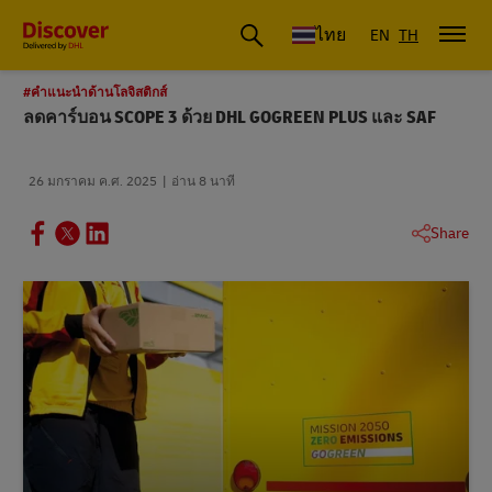
ดีเอชแอล ประเทศไทย
ไทย
EN
TH
#คําแนะนําด้านโลจิสติกส์
ลดคาร์บอน SCOPE 3 ด้วย DHL GOGREEN PLUS และ SAF
26 มกราคม ค.ศ. 2025
อ่าน 8 นาที
Share