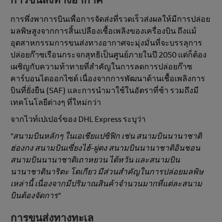
การขนส่งทางอากาศ
การพึ่งพาการบินเพื่อการจัดส่งที่รวดเร็วส่งผลให้มีการปล่อย
มลพิษสูงจากการสิ้นเปลืองเชื้อเพลิงของเครื่องบิน ถึงแม้
อุตสาหกรรมการขนส่งทางอากาศจะมุ่งมั่นที่จะบรรลุการ
ปล่อยก๊าซเรือนกระจกสุทธิเป็นศูนย์ภายในปี 2050 แต่ก็ต้อง
เผชิญกับความท้าทายที่สําคัญในการลดการปล่อยก๊าซ
คาร์บอนไดออกไซด์ เนื่องจากการพัฒนาด้านเชื้อเพลิงการ
บินที่ยั่งยืน (SAF) และการนำมาใช้ในอัตราที่ช้า รวมถึงมี
เทคโนโลยีต่างๆ ที่ใหม่กว่า
จากไวท์เปเปอร์ของ DHL Express ระบุว่า
"สนามบินหลักๆ ในเอเชียแปซิฟิก เช่น สนามบินนานาชาติ
ฮ่องกง สนามบินเซี่ยงไฮ้-ผู่ตง สนามบินนานาชาติอินชอน
สนามบินนานาชาติเถาหยวน ไต้หวัน และสนามบิน
นานาชาตินาริตะ โตเกียว มีส่วนสําคัญในการปล่อยมลพิษ
เหล่านี้ เนื่องจากมีปริมาณสินค้าจํานวนมากที่แต่ละสนาม
บินต้องจัดการ"
การขนส่งทางทะเล