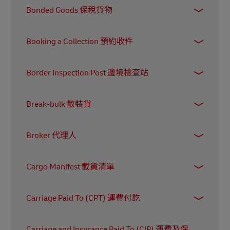
這是指個人或企業（例如網店東主）接收帳單的
包含托運人與承運人代表的簽名，並在交貨時由
Bonded Goods 保稅貨物
地址。它與買家的銀行或支付平台相聯，亦用於
收件人簽署。該文件應隨貨件一同運送，以防止
驗證身份。請勿將其與送貨地址混淆（即買家希
資產遭盜竊。
指經海關核准暫緩繳納進口關稅、增值稅等稅
望貨品送達的地址）。
Booking a Collection 預約收件
款，存放在保稅倉庫或特殊監管區域，直到繳納
關稅，或者貨物完成出口或依法處理為止。
預約收件是指寄件人要求承運商的速遞員直接從
Border Inspection Post 邊境檢查站
他們處提取貨件。寄件人享受門到門服務、防盜
保障，以及全程追蹤。一些物流服務供應商（如
位於歐盟成員國的外部邊境，邊境檢查站負責檢
DHL）更將此服務與電子商務平台整合，為需要
Break-bulk 散裝貨
查從非歐盟國家進口的活體動物及動物產品。邊
處理多宗訂單的企業提供輕鬆的解決方案。
境檢查站安排獸醫檢驗，以確保貨件依照動物健
當貨物無法裝入標準尺寸的運輸貨櫃時，會採用
康法規通過海關。
Broker 代理人
「散裝貨運輸」。貨物會以單件形式裝載到船
上，例如使用箱子、木箱，或透過吊機搬運。
物流代理人充當寄件人與承運商之間的「中間
Cargo Manifest 載貨清單
人」。憑藉其人脈，代理人可協助寄件人為貨物
爭取更優惠的運費，同時讓承運商減少船舶空載
「貨物清單」記錄了一項運輸工具或運輸單位所
的情況。代理人還能確保寄件人遵守所有相關的
Carriage Paid To (CPT) 運費付訖
載運的貨物。清單列出貨物的商業資料，例如：
運輸條款，並備妥所需文件。他們通常以每單貨
運輸文件編號
物成交後收取佣金作為報酬。
當貨物出售時，CPT表示賣方負責安排並支付貨
Carriage and Insurance Paid To (CIP) 運費及保