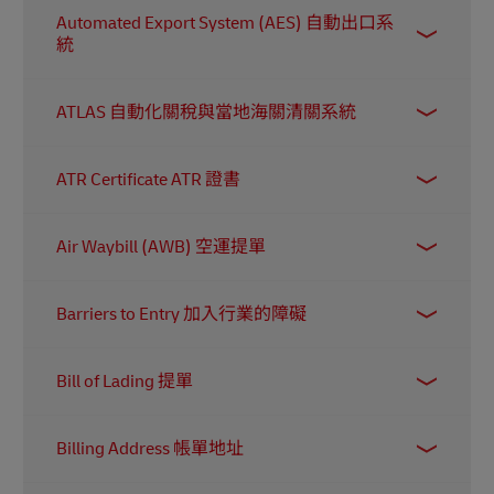
AEO是世界海關組織的《保障及便利國際貿易標
展商前往世界各地多個目的地時，可以使用暫准
Automated Export System (AES) 自動出口系
準框架》下的概念，旨在透過海關與業界的夥伴
進口證快速完成貨品清關，且無需支付進口關稅
統
關係，加強國際供應鏈安全及便利合法貨物的流
或稅項。
動。
AES是美國出口商提交其國際出口資料的平台，
ATLAS 自動化關稅與當地海關清關系統
資料用於統計貿易數據及確保出口合規。企業出
口貨品價值超過 2,500 美元，或需要出口許可證
ATLAS是德國海關使用的軟件，用於自動登記、
的貨品，必須通過 AES 系統註冊。
ATR Certificate ATR 證書
清關及監控跨境貿易。文件（例如進口關稅申
報）可以以電子方式提交，並傳送至海關當局。
ATR 證書是用於在歐盟與土耳其之間貿易，提供
Air Waybill (AWB) 空運提單
優惠關稅（通常為零）。它允許工業產品（在此
情況下包括消費品）在兩個市場之間進出口，而
空運提單就像國際貨件的「護照」。它包含重要
無需支付一般非歐盟的關稅。
Barriers to Entry 加入行業的障礙
資訊，例如寄件人和收件人的姓名與地址、貨件
內容，以及誰負責支付關稅和稅項。海關會基於
這是指新企業進入特定市場時所面臨的障礙。例
這些資訊來處理和追蹤貨件。
Bill of Lading 提單
子包括高昂的創業成本、需要取得法律許可、來
自知名企業的競爭，以及目標客戶對知名企業的
這是一份由承運人（例如 DHL）向托運人簽發的
忠誠度。
Billing Address 帳單地址
法律文件，代表雙方就運輸達成的條款與條件，
例如目的地及交貨指示。它同時也是發貨憑證，