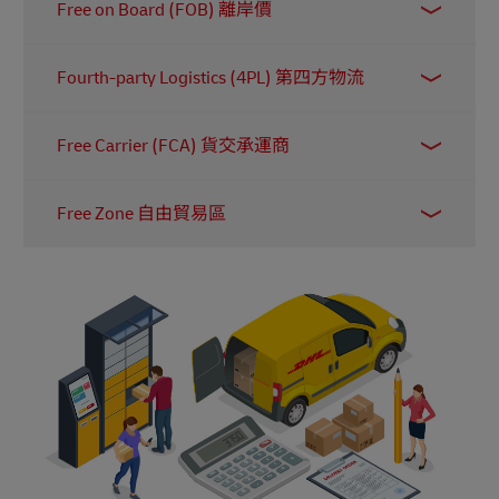
類，準備送到顧客手上。
Free on Board (FOB) 離岸價
據箱子或信封的尺寸計算，而不是按貨物的體積
重收費。對網上賣家而言，這種方式的好處是運
這項海運條款界定了賣方在什麼時間點把與貨物
費更穩定、容易預算。
Fourth-party Logistics (4PL) 第四方物流
運輸相關的所有費用、責任和風險轉交給買方承
擔。
第四方物流 (4PL) 服務供應商負責為企業管理整
Free Carrier (FCA) 貨交承運商
個供應鏈的所有環節。
例如，若 DHL 擔任電商企業的 4PL 服務供應商，
這項貿易條款表示，賣方必須安排貨物運輸，並
我們會負責運輸、倉庫營運、包裝以及最後一哩
Free Zone 自由貿易區
將貨物送到買方指定的目的地（因此『Free』指
派送等全流程管理。同時，DHL 亦會協調第三方
買方在此階段毋須承擔安排貨運的責任）。賣方
物流 (如工廠等) 所提供的服務，讓客戶只需面對
這是一個位於國家境內、但被視為不在其海關領
亦負責完成出口清關。
一個單一聯絡點。
域內的指定區域。因此，進口商可將海外貨物運
買方可選擇把貨物送到其貨運代理的倉庫等指定
入該區而毋須即時繳付關稅和稅項。這類區域亦
地點。當貨物送達後，買方便負責卸貨、支付後
稱為『自由港』或『自由貿易區』，常見例子包
續運輸費用，以及承擔保險等相關成本。
括海港、機場和倉庫。