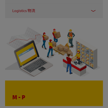
後，會向寄件人開發票。發票通常會標明付款的
簡單而言，這是指一件產品從工廠送到客戶手上
截止日期。
Logistics 物流
的全部成本。其中包括運費、保險費，以及貨物
跨境時需繳付的關稅和稅項。了解自己的落地成
是指企業為了將貨物存放及運送給客戶，而進行
本有助企業正確定價。
按此
到MyGTS計算落地成
的整體規劃和管理流程。當中包括採購、庫存管
本。
理、派送、倉儲、運輸、包裝以及風險管理等各
個環節。
M - P