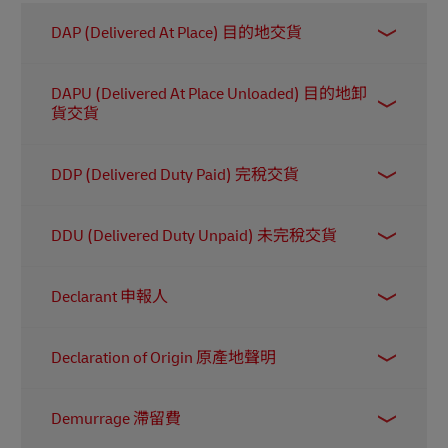
DAP (Delivered At Place) 目的地交貨
在這項國際貿易條款下，賣方需安排貨物運輸，
DAPU (Delivered At Place Unloaded) 目的地卸
並把貨物送到與買方協定的目的地，讓買方可以
貨交貨
直接卸貨。當貨物抵達該地點後，所有相關的費
用和風險便由賣方轉移至買方承擔。
此條款與『目的地交貨 (DAP)』相似，但不同之
DDP (Delivered Duty Paid) 完稅交貨
處在於，賣方還需要負責在目的地卸貨，然後才
將所有風險和費用交由買方承擔。（此條款原稱
指賣方需負責安排貨物的運輸（包括相關費
為『在碼頭交貨 (DAT)』。）
DDU (Delivered Duty Unpaid) 未完稅交貨
用），並在貨件跨越國境時繳付所有進口稅項和
關稅。
在這項條款下，賣方負責把貨物運送至目的地並
Declarant 申報人
承擔運輸費用，但買方需自行繳付所有相關的進
口稅項和關稅。
申報人（有時稱為進口責任人 Importer of
Declaration of Origin 原產地聲明
Record）是負責確保跨境貨件符合所有海關規定
的一方。這包括提交報關文件、遞交其他所需的
這是一份由出口商提供的聲明，用以說明產品的
文件或許可證，以及繳付所有相關的稅項和關
Demurrage 滯留費
原產地，以及所使用材料的來源。此文件可讓海
稅。申報人亦可以是受進口商或出口商委託、代