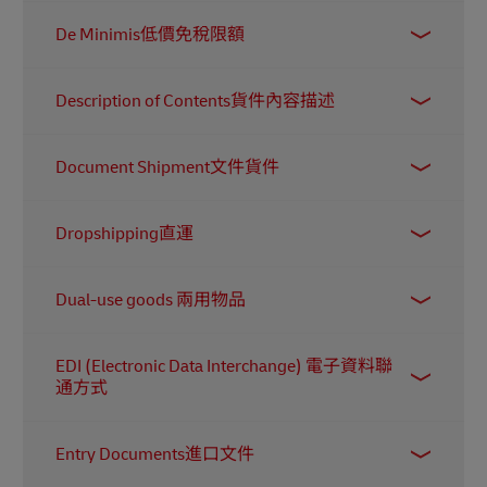
關了解貨物的生產地，從而判定適用的關稅和稅
為辦理報關手續的第三方。
在運輸中，若收貨方未能在預先約定的時間內把
項。
De Minimis低價免稅限額
貨物從港口或物流中心提走，承運人或貨運服務
商會向其收取罰款，這項罰款稱為滯留費。
這是拉丁語『de minimis non curat lex』的簡寫，
Description of Contents貨件內容描述
意思是『法律不處理極小的事情』。在貿易中，
人們通常認為豁免極少量的關稅和稅項會比逐一
指包裹的詳細資料，包括尺寸與重量、價值、目
收取更有效率；這個免收的金額門檻就稱為『De
Document Shipment文件貨件
的地，以及寄件人和收件人的資料，並載有處理
Minimis』。
指示。
指只包含文件（如商業合約）的一項寄件。根據
Dropshipping直運
海關規定，文件寄件並不被視為具有商業價值的
貨品，因此無需提供商業發票（Commercial
這是一種商業模式：網上商家並不會自行備貨，
Invoice），清關手續亦會相對簡單。
Dual-use goods 兩用物品
而是與批發供應商合作，將客戶的收件地址直接
交由供應商，由他們把產品直接寄給客戶。
了解
指可同時用於民用和軍事用途的實體貨品、軟件
更多
。
EDI (Electronic Data Interchange) 電子資料聯
和技術。由於具有雙重用途，它們受嚴格的出口
通方式
管制規定所約束。
指一種標準化格式，讓企業之間可以以電子方式
Entry Documents進口文件
互相傳遞資料，例如採購訂單和發票。