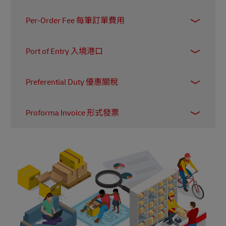
在不同的倉庫。
指以電子方式進行的跨境商業交易。透過這種方
Per-Order Fee 每筆訂單費用
式交換資料和文件，比起使用紙本溝通更有效率
且更準確。
指製造商或分銷商代表零售商處理訂單並直接寄
Port of Entry 入境港口
送給客戶時所收取的費用。
指人員或貨物進入一個國家的地點，例如機場或
Preferential Duty 優惠關稅
海港。海關人員通常會在這些地點駐守，以監管
進口貨物。
指某些從特定國家進口的貨物可享有較低的關稅
Proforma Invoice 形式發票
稅率。這通常取決於貨物的價值及其原產地。寄
件人若要申請此優惠稅率，通常需提交某種形式
這是一份由供應商在出貨前提供的發票，內容列
的原產地證明。
明銷售條款、將要寄出的貨品、其價值及相關規
格。由於它本質上是一份報價單，因此並不具法
律約束力。