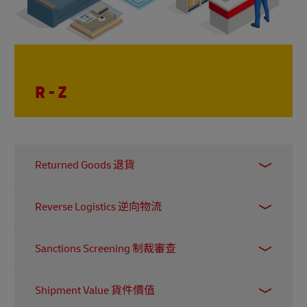
R - Z
Returned Goods 退貨
指買家退回給賣家的貨品。電商客戶可能會因為
Reverse Logistics 逆向物流
商品有瑕疵、損壞，或與描述不符而選擇退貨。
有些網店會提供免費退貨服務，以鼓勵顧客購
逆向物流 (Reverse Logistics) 指貨物在供應鏈中往
買；相關安排通常會在商家的
退貨政策
中列明。
Sanctions Screening 制裁審查
『上游』流動，從最終客戶退回至零售商或製造
商。此模式鼓勵以更可持續的方式處理退回貨
在運輸流程中，制裁審查指檢查整個交易是否符
物，例如回收、重新利用、維修或再次銷售，避
Shipment Value 貨件價值
合相關法規和制裁要求，確保貨物和相關人士沒
免貨物被直接棄置。