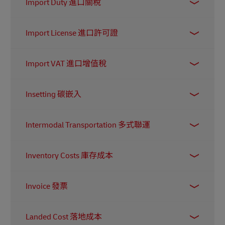
Import Duty 進口關稅
這是海關對進口貨物徵收的稅項，金額通常按貨
Import License 進口許可證
物的價值計算，而且各國的稅率都不同。
其目的在於提高貨品的最終售價，從而鼓勵消費
各國都有獨立的受限制物品清單，用以規管進出
Import VAT 進口增值稅
者改為購買本地產品。
境的貨品。若要進口這些受限制物品，進口商必
須向政府申請並取得正式的進口許可證。
VAT 是增值稅 (Value-Added Tax) 的縮寫，適用於
Insetting 碳嵌入
進口到某國的貨物。各地區都有自己的計算規
則。例如在英國，企業從歐盟進口商品時，一般
這是指企業直接減少或移除其供應鏈或營運中的
需要就所購買的產品繳付 20% 的增值稅 (部分貨
Intermodal Transportation 多式聯運
碳排放 (而非透過外部項目進行碳抵銷)。例如
品則有例外)。
DHL 的
GoGreen Plus
方案，透過使用可持續航空
指貨物以兩種或以上的運輸方式進行運送。例如
燃料 (SAF)，可協助客戶將貨件相關的碳排放減
Inventory Costs 庫存成本
可同時使用貨車、火車和貨船，而每一段運輸可
少高達 80%。
能由不同的承運人負責，並分別簽訂合約。
指管理庫存所涉及的所有成本，包括貨物本身的
Invoice 發票
成本、倉存費用、設備成本和保險等。此外，庫
存佔用的資金 (即現金流週期) 也屬於庫存管理成
在物流過程中，當貨物被售出或寄出後，會開立
本的一部分。
Landed Cost 落地成本
發票以啟動付款程序。例如，承運人在派送完成