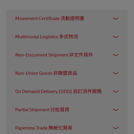
Movement Certificate 流動證明書
此文件讓寄件人在某些具有雙邊貿易協定的國家
Multimodal Logistics 多式物流
之間運送特定貨物時，申請享有優惠關稅稅率。
指貨物以兩種或以上的運輸方式 (如貨車、火車和
Non-Document Shipment 非文件貨件
貨船等) 運送，但整個運輸過程只需簽訂一份合
約，由同一承運人負責全程運輸及承擔相關責
指包含非文件類物品的貨件，例如電子產品、衣
任。
Non-Union Goods 非聯盟貨品
物、化妝品等。這類貨物通常需要提供商業發票
（Commercial Invoice）。
進入歐盟 (EU) 範圍的貨物會被賦予『聯盟貨物』
On Demand Delivery (ODD) 自訂派件服務
或『非聯盟貨物』的海關狀態。只有聯盟貨物被
視為可自由流通，無需接受海關監管。
這項靈活的派送服務以客戶便利為核心，讓他們
Partial Shipment 分批發貨
可以自行選擇貨件的派送時間和地點。例如，若
客戶知道自己不在家，可選擇將包裹交給鄰居代
指訂單會分成多個貨件分批派送。造成這種情況
收。簡而言之，這是所有希望提供卓越客戶體驗
Paperless Trade 無紙化貿易
的原因可能包括部分商品暫時缺貨，或商品存放
的電商企業必備的服務！
了解更多
。