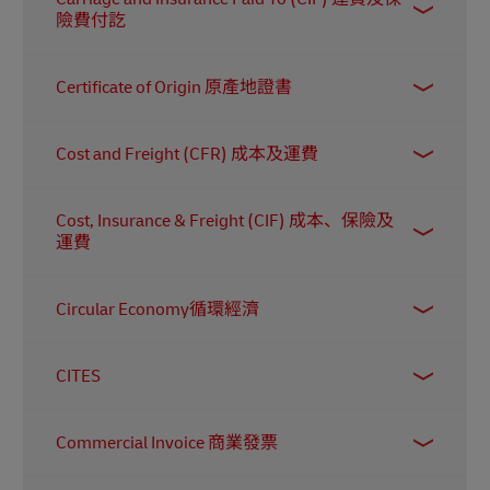
物運輸至預先協議的目的地（但不負責為其投
寄件人與收件人資料
險費付訖
保）。貨物可交付至買方指定的承運商。一旦貨
標記及編號
物抵達該承運商後，風險即轉移至買方。
此術語與「運費付訖」（CPT）類似，但賣方必
貨件包裝的數量與種類
Certificate of Origin 原產地證書
須為貨物購買最高程度的保險，並將相關文件交
付給買方。
貨物的描述及數量
此文件向海關核實貨件的原產地。它申報貨物的
Cost and Freight (CFR) 成本及運費
製造地，例如「中國製造」。寄件人可向當地商
貨物清單有時可用作「貨物申報」的替代文件。
會申請原產地證書，由商會核實貨物後蓋章及批
CFR表示賣方有責任把已售貨物運送至指定的目
准（如貨物可被驗證）。
Cost, Insurance & Freight (CIF) 成本、保險及
的港，並將貨物裝上船。一旦貨物完成裝船，貨
運費
物損毀或遺失的風險便由賣方轉移至買方。賣方
需負責所有出口相關費用，並必須安排所需的文
CIF是一個常用於部分國際買賣合約中的縮寫，用
件及許可證。
Circular Economy循環經濟
於表示賣方開出的價格已包含貨物的所有「成
本、保險及運費」。這代表賣方需安排並支付貨
此系統透過共享、回收、維修、再用及翻新等方
物從出口地運送至指定進口地點期間所涉及的所
CITES
式，延長供應鏈中材料和產品的使用周期。
有相關費用。在貿易統計中，「CIF 價值」指所有
進出口數據均以此基準計算，而不論個別交易的
瀕臨絕種野生動植物國際貿易公約
Commercial Invoice 商業發票
實際安排如何。
此重要文件是跨境運送貨物時向海關提交的報關