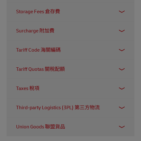
有牽涉任何非法活動，例如洗黑錢或恐怖活動。
指一票貨件中貨物的商業價值，即買家需支付的
Storage Fees 倉存費
商品總金額。此數值必須填寫在國際貨件的商業
發票 (Commercial Invoice) 上，以便海關正確計算
指貨物存放在倉庫或類似設施時所產生的費用。
相關的稅項和關稅。
Surcharge 附加費
費用通常會按存放時間及所需空間大小計算。
指在原有費用上額外收取的附加費。以物流為
Tariff Code 海關編碼
例，若承運人因需要額外處理貨物而產生額外成
本，便可能在運費上收取附加費。
這是由世界海關組織（WCHAO）制定的國際公認
Tariff Quotas 關稅配額
數字系統。全球商業中每一項產品都會被分配一
個編號，用以判斷其商品類別，進而決定應繳的
這是一套由世界海關組織制定、在國際間廣泛使
關稅和增值稅。
Taxes 稅項
用的編碼系統。所有參與全球貿易的商品都會被
分配一組編碼，以確定其商品類別，從而判定需
這是一種分層制度，允許在特定數量的進口商品
繳付的關稅及增值稅 (VAT)。
Third-party Logistics (3PL) 第三方物流
內享有較低的關稅稅率；若進口量超出該配額，
則會被徵收較高的關稅。
第三方物流（3PL）服務供應商會為企業管理物流
Union Goods 聯盟貨品
流程，包括倉儲、包裝及貨物運送。3PL 服務商
本身可能擁有自家資產（例如倉庫或車隊），亦
進入歐盟（EU）領土的貨物被賦予聯盟貨物或非