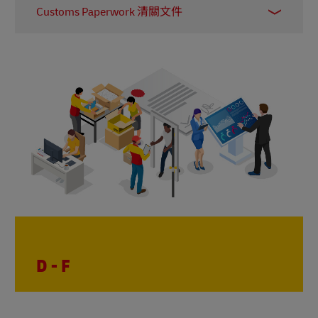
Customs Paperwork 清關文件
稅項。當貨物被進口時，當地海關會根據貨件的
貿易條款（Incoterms），向寄件人或收件人收取
指所有隨國際貨件一同提交、以確保符合海關規
進口稅。進口稅的金額一般會按貨物的價值計
定的文件。例如商業發票（Commercial Invoice）
算。
和提單（Bill of Lading）。海關會根據這些文件計
算應繳付的關稅和稅項。
D - F