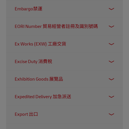
清關文件包含進口貨件的重要資料，例如原產地
Embargo禁運
和貨物描述。報關代理可以代寄件人處理這份文
件。
禁運指承運人暫停接受寄件人的貨物。禁運可能
EORI Number 貿易經營者註冊及識別號碼
由當地政府要求，或因惡劣天氣、自然災害，或
旺季期間需要管理運能而由承運人自行實施。在
EORI是一種由海關使用的唯一識別系統，用於監
禁運解除前，寄件人需等待或改用其他承運服
Ex Works (EXW) 工廠交貨
察和追蹤進出歐盟的貨件。所有希望在歐盟進行
務。
國際貿易的企業都必須持有 EORI 編號。
在此貿易條款下，大部分責任由買方承擔。賣方
Excise Duty 消費稅
會將產品妥善包裝，並放置在指定地點（通常是
其工廠）供買方提取。之後，買方需負責將貨物
這是一種針對被視為對消費者有『害處』的貨品
裝上後續運輸工具、處理出口相關手續，以及承
Exhibition Goods 展覽品
（例如酒類和煙草）所徵收的稅項。此稅通常在
擔所有相關費用。
了解更多
。
生產階段徵收，由企業先行支付，但最終會透過
這類貨品可包括用於海外展覽或貿易展的設備。
商品較高的售價轉嫁予消費者。其目的在於減少
Expedited Delivery 加急派送
由於需要確保物品安全、準時抵達目的地，這些
消費者購買這類產品。
貨物可能需要承運人提供專門的包裝和運輸支
這通常是承運人所提供最快的派送服務，包括翌
援。
Export 出口
日送達或即日送達等優先服務，非常適合處理時
間緊迫的貨件，例如重要文件（如補發護照），
指把貨物或服務出口到其他國家進行銷售。作為