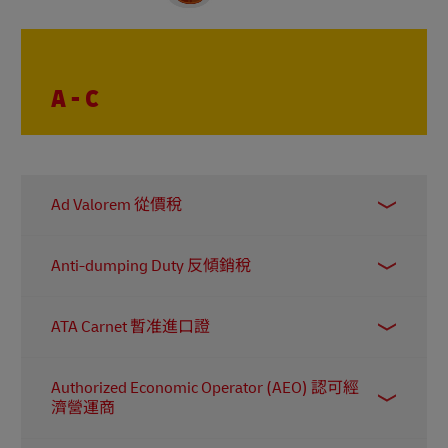
A - C
Ad Valorem 從價稅
Ad Valorem (拉丁語)，「從價」的意思。所有的
Anti-dumping Duty 反傾銷稅
關稅和稅項都是以商品價格為標準征收的關稅，
在準備國際付運時，您可能經常會看到這個詞。
當企業以遠低於當地市場通常收取的價格出口貨
ATA Carnet 暫准進口證
品時，目的地國家的政府可能會徵收反傾銷稅。
這是一種進口關稅，旨在保護國內產業的競爭
有時被稱為「貨品護照」，暫准進口證是一種國
力。
Authorized Economic Operator (AEO) 認可經
際清關及臨時進出口文件，獲超過 80 個國家認
濟營運商
可。它允許貨品在 12 個月內重新出口，並享有免
關稅及免稅的臨時進口待遇。舉例來說，一位參