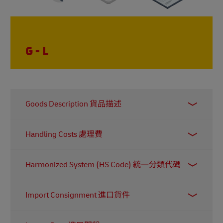
G - L
Goods Description 貨品描述
此資料必須顯示在貨件的商業發票 (Commercial
Handling Costs 處理費
Invoice) 和空運提單 (Air Waybill) 上，讓海關能正
確計算相關的稅項和關稅。為確保貨件順利通
在物流流程中，處理費是指貨物在出貨前所需的
關，描述必須清晰、詳細且準確。例如，『服
Harmonized System (HS Code) 統一分類代碼
準備工作所產生的成本。費用通常與倉庫操作相
裝』過於籠統，而『男裝外套』則屬可接受的描
關，例如包裝、貼標籤和裝載等。
述。
這是一套國際認可的商品分類系統，用於統一全
Import Consignment 進口貨件
球貿易商品的分類方式。寄件人需為貨件提供相
應的 HS Code。
此指南
會以簡單方式為您講解重
指收件人從寄件人 (出口商) 所收到的整批貨物。
點。