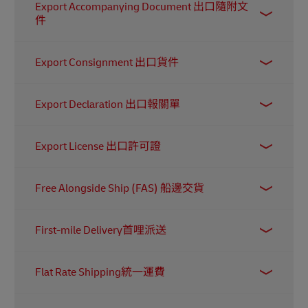
甚至是臨時準備的生日禮物！
Export Accompanying Document 出口隨附文
國際運輸專家，DHL 能協助您的企業選擇合適的
件
海外市場。我們的
各國指南
可為您提供入門資
訊。
此文件是從歐盟出口至非歐盟國家時所需的文
Export Consignment 出口貨件
件，用於證明海關已批准該出口並確認貨物可以
離境。
出口貨件指出口商根據出口合約寄給買方或收件
Export Declaration 出口報關單
人的貨物。
是一份由出口商提交給海關的正式文件，內容列
Export License 出口許可證
明所出口貨物的詳細資料，例如貨物的價值和種
類。海關會根據這些資訊來管理出口流程，並用
是一份由政府簽發的法律文件，授權企業或個人
作統計該國的貿易數據。
Free Alongside Ship (FAS) 船邊交貨
將受管制的貨品出口到海外。
這項適用於海運/水路運輸的貿易條款，賣方負責
First-mile Delivery首哩派送
完成出口清關，並將貨物放置在指定港口、靠近
船舶的位置。之後，所有費用（如運往最終目的
在電商領域中，「首哩派送」指的是將貨物從商
地的運輸費）及貨物遺失或損毀的風險，均由買
Flat Rate Shipping統一運費
家或零售商的倉庫運送到下一個目的地。例如，
方承擔。
貨物會先被送往速遞公司的分撥中心，再進行分
這是一種電商運費的標準化收費方式，費用是根