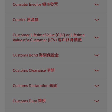
Consular Invoice 領事發票
文件。它包含貨件的完整摘要，有助海關計算所
需繳付的稅項與關稅。同時，文件亦載有貨件的
這是一份經由相關國家領事館認證的貨物詳細清
貿易條款（Incoterms），以便海關確認應向哪一
Courier 速遞員
單。部分外國政府要求提供此文件，以加強對進
方收取相關費用。
口貨物的管控及確保貿易合規。
指負責將包裹或文件從出發地運送至目的地的人
Customer Lifetime Value (CLV) or Lifetime
或機構。
Value of a Customer (LTV) 客戶終身價值
預測客戶在與商家整體業務往來期間所能為其帶
Customs Bond 海關保證金
來的未來收入、淨利潤及整體價值。
這是一份由進口商、保證金公司，以及美國海關
Customs Clearance 清關
與邊境保護局（CBP）三方所訂立的法律合約。
其功能在於確保進口商如期
清關是所有進出口貨物都必須完成的程序。無論
Customs Declaration 報關
繳付所有需付的關稅及稅項。若進口商未能付
是個人或企業，都需要向海關申報貨物、提交相
款，CBP 會向保證金公司收取相關費用，藉此避
關文件，並繳付所需的關稅和稅項。
指以海關要求或接受的任何方式，提供進出口貨
免貨物因付款問題而被海關扣留。
Customs Duty 關稅
物所需的資料或申報內容。
也稱為進口稅，是貨物跨越國際邊境時所徵收的