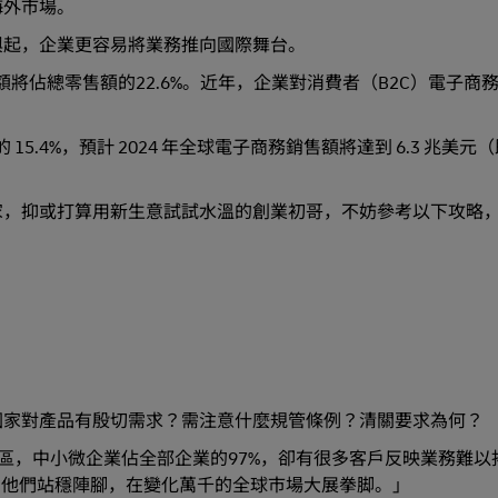
海外市場。
興起，企業更容易將業務推向國際舞台。
額將佔總零售額的22.6%。近年，企業對消費者（B2C）電子商
.4%，預計 2024 年全球電子商務銷售額將達到 6.3 兆美元（即
家，抑或打算用新生意試試水溫的創業初哥，不妨參考以下攻略
國家對產品有殷切需求？需注意什麼規管條例？清關要求為何？
在亞太區，中小微企業佔全部企業的97%，卻有很多客戶反映業務難
助他們站穩陣腳，在變化萬千的全球市場大展拳脚。」