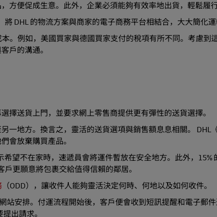
品，方便促成生意。此外，企業必須能夠有效率地出貨，輕鬆履
，將 DHL 的物流方案與商家的電子商務平台相結合，大大簡化
算成本。例如，美國買家與德國買家支付的稅項有所不同。考慮到
與客戶的溝通。
再選擇送貨上門，並要求網上零售商提供更有彈性的送貨選擇。
另一地方。換言之，靈活的送貨選項與銷售額息息相關。 DHL
他們會放棄購買產品。
人表示希望不在家時，速遞員會將運件暫放在安全地方。此外，15%
的客戶更願意將包裹交給值得信賴的鄰居。
務
（ODD），讓收件人能夠靈活決定何時、何地以及如何收件。
 Express 網站安排。付運流程開始後，客戶便會收到短訊提醒和電子
要提出請求。