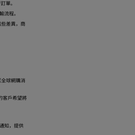
行訂單。
運輸流程。
這些差異，商
《全球網購消
 的客戶希望將
郵件通知，提供