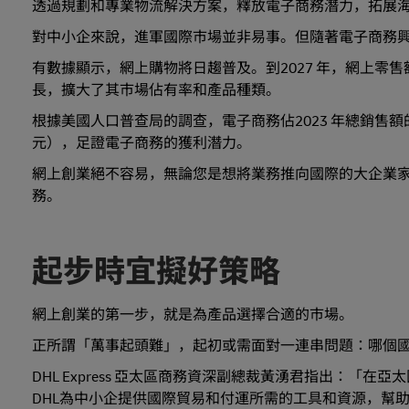
透過規劃和專業物流解決方案，釋放電子商務潛力，拓展
對中小企來說，進軍國際市場並非易事。但隨著電子商務
有數據顯示，網上購物將日趨普及。到2027 年，網上零售
長，擴大了其市場佔有率和產品種類。
根據美國人口普查局的調查，電子商務佔2023 年總銷售額的 15
元），足證電子商務的獲利潛力。
網上創業絕不容易，無論您是想將業務推向國際的大企業
務。
起步時宜擬好策略
網上創業的第一步，就是為產品選擇合適的市場。
正所謂「萬事起頭難」，起初或需面對一連串問題：哪個
DHL Express 亞太區商務資深副總裁黃湧君指出：「
DHL為中小企提供國際貿易和付運所需的工具和資源，幫