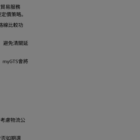
球貿易服務
整定價策略。
路線比較功
，避免清關延
myGTS會將
會考慮物流公
會否如期還