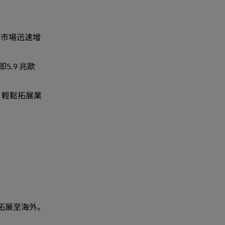
務市場迅速增
5.9 兆歐
，輕鬆拓展業
以拓展至海外。