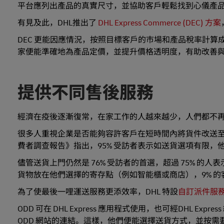
平台應列出產品的真實尺寸，並協助客戶輕鬆找到心儀產
有見及此，DHL推出了
DHL Express Commerce (DEC) 方案
DEC 更能因應情況，按照目標客戶的市場和產品稅率計
家便能準確地為產品定價，並提升價格透明度，有助改善
提供不同售後服務
經濟在疫後逐漸復常，在家工作的人越來越少，人們都不
很多人重視企業是否能夠容許客戶在短時間內將貨件改送至
費者調查報告》指出，95% 受訪者表示如送貨選項有限，
儘管送貨上門仍然是 76% 受訪者的首選，超過 75% 的
貨物放在他們選擇的寄存點（例如智能櫃或商店），9% 
為了使最後一哩運送服務更添效率，DHL 特設
自訂派件服
ODD 可在 DHL Express 應用程式使用，也可經DHL
ODD 網站的連結。這樣，他們便能選擇送貨方式，並按需