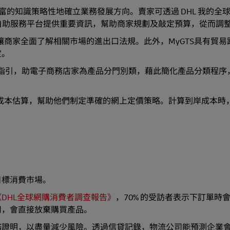
公司豐富的知識策略性地確立業務發展方向。賣家可透過 DHL 我的全
此自助服務平台提供重要資訊，幫助商家規劃及敲定預算，從而調
，讓商家全面了解相關市場的進出口法規。此外，MyGTS具有貿易
定。
確指引，助電子商務店家為產品分門別類，藉此簡化產品分類程序
的成本估算，幫助他們制定準確的網上定價策略。計算到岸成本時，
目標消費市場。
《DHL全球網購消費者調查報告》
，70% 的受訪者表示下訂單時
司，會直接放棄購買產品。
務證明，以盡量減少風險。透過信貸記錄，物流公司能預測企業