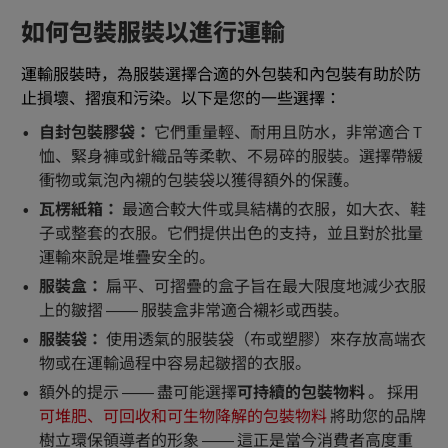
如何包裝服裝以進行運輸
運輸服裝時，為服裝選擇合適的外包裝和內包裝有助於防
止損壞、摺痕和污染。以下是您的一些選擇：
自封包裝膠袋：
它們重量輕、耐用且防水，非常適合 T
恤、緊身褲或針織品等柔軟、不易碎的服裝。選擇帶緩
衝物或氣泡內襯的包裝袋以獲得額外的保護。
瓦楞紙箱：
最適合較大件或具結構的衣服，如大衣、鞋
子或整套的衣服。它們提供出色的支持，並且對於批量
運輸來說是堆疊安全的。
服裝盒：
扁平、可摺疊的盒子旨在最大限度地減少衣服
上的皺摺 —— 服裝盒非常適合襯衫或西裝。
服裝袋：
使用透氣的服裝袋（布或塑膠）來存放高端衣
物或在運輸過程中容易起皺摺的衣服。
額外的提示 —— 盡可能選擇
可持續的包裝物料
。 採用
可堆肥、可回收和可生物降解的包裝物料
將助您的品牌
樹立環保領導者的形象 —— 這正是當今消費者高度重