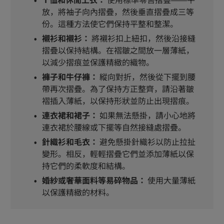
T 恤和休閒上衣：
使用標準零售摺疊——平
放，將袖子向內摺疊，然後垂直摺疊成三等
份。這種方法使它們保持平整和整潔。
襯衫和襯衫：
將襯衫扣上紐扣，然後沿接縫
摺疊以保持結構。在褶皺之間放一層薄紙，
以減少摺痕並保護精緻的織物。
褲子和牛仔褲：
縱向對折，然後從下擺到腰
帶再次摺疊。為了保持方正整齊，請沿著皺
褶插入薄紙，以保持形狀並防止出現摺痕。
連衣裙和裙子：
如果無法懸掛，請小心地將
連衣裙於腰線或下擺等自然接縫處摺疊。
針織衫和毛衣：
避免懸掛針織衫以防止拉扯
變形。相反，輕輕摺疊它們並添加薄紙以保
持它們的柔軟度和結構。
婚紗或奢華面料等易碎物品：
使用大量薄紙
以保護精緻的材料。