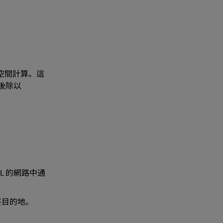
空間計算。這
後除以
L 的網路中通
終目的地。