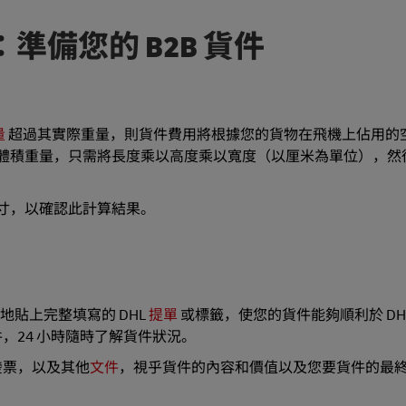
運：準備您的 B2B 貨件
量
超過其實際重量，則貨件費用將根據您的貨物在飛機上佔用的
件的體積重量，只需將長度乘以高度乘以寬度（以厘米為單位），然
尺寸，以確認此計算結果。
固地貼上完整填寫的 DHL
提單
或標籤，使您的貨件能夠順利於 DH
，24 小時隨時了解貨件狀況。
發票，以及其他
文件
，視乎貨件的內容和價值以及您要貨件的最