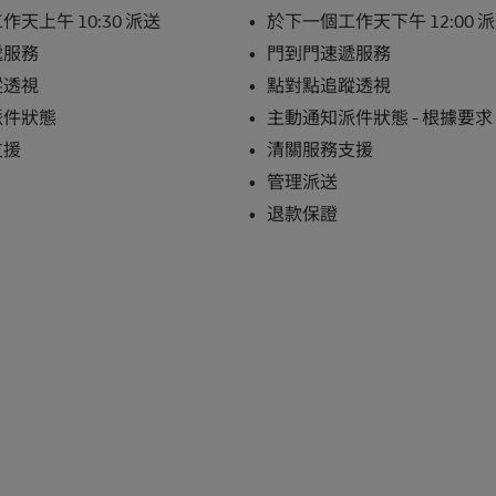
天上午 10:30 派送
於下一個工作天下午 12:00 
遞服務
門到門速遞服務
蹤透視
點對點追蹤透視
派件狀態
主動通知派件狀態 - 根據要求
支援
清關服務支援
管理派送
退款保證