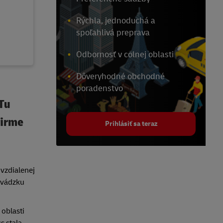
Rýchla, jednoduchá a
spoľahlivá preprava
Odbornosť v colnej oblasti
Dôveryhodné obchodné
poradenstvo
 Tu
firme
Prihlásiť sa teraz
 vzdialenej
evádzku
 oblasti