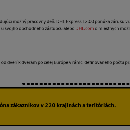
ledujúci možný pracovný deň. DHL Express 12:00 ponúka záruku vr
sa u svojho obchodného zástupcu alebo
DHL.com
o miestnych možn
m od dverí k dverám po celej Európe v rámci definovaného počtu p
óna zákazníkov v 220 krajinách a teritóriách.