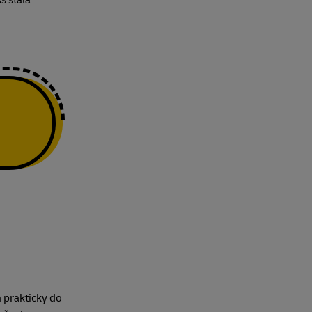
s stala
 prakticky do