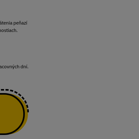
átenia peňazí
ostiach.
racovných dní.