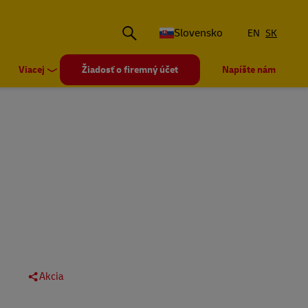
Slovensko
EN
SK
Viacej
Žiadosť o firemný účet
Napíšte nám
Akcia