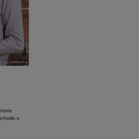
učenie
ýchode, v