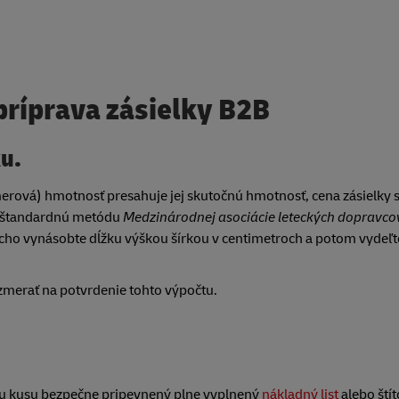
príprava zásielky B2B
ku.
zmerová) hmotnosť presahuje jej skutočnú hmotnosť, cena zásielky 
e o štandardnú metódu
Medzinárodnej asociácie leteckých dopravco
cho vynásobte dĺžku výškou šírkou v centimetroch a potom vydeľt
zmerať na potvrdenie tohto výpočtu.
u kusu bezpečne pripevnený plne vyplnený
nákladný list
alebo ští