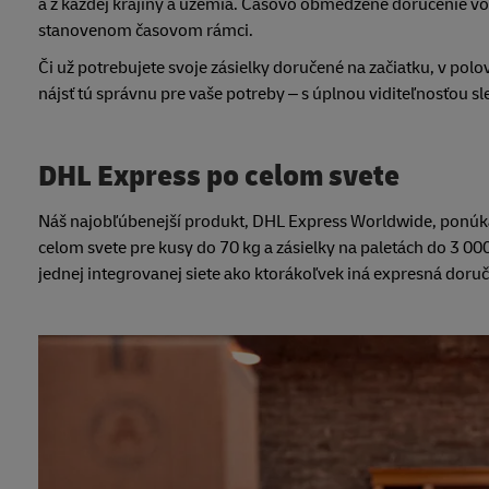
a z každej krajiny a územia. Časovo obmedzené doručenie vo 
stanovenom časovom rámci.
Či už potrebujete svoje zásielky doručené na začiatku, v po
nájsť tú správnu pre vaše potreby – s úplnou viditeľnosťou sl
DHL Express po celom svete
Náš najobľúbenejší produkt, DHL Express Worldwide, ponú
celom svete pre kusy do 70 kg a zásielky na paletách do 3 00
jednej integrovanej siete ako ktorákoľvek iná expresná doru