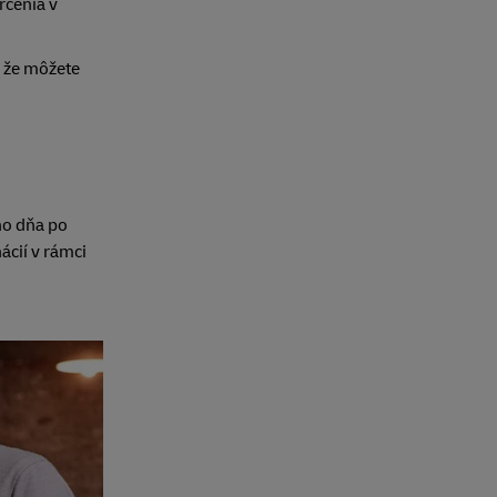
rčenia v
, že môžete
ho dňa po
ácií v rámci