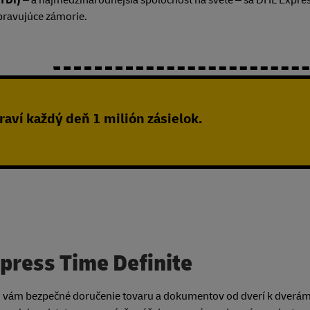
(TDI)
– a najmedzinárodnejšia spoločnosť na svete – sa DHL Expres
ravujúce zámorie.
aví každý deň 1 milión zásielok.
press Time Definite
jú vám bezpečné doručenie tovaru a dokumentov od dverí k dverám