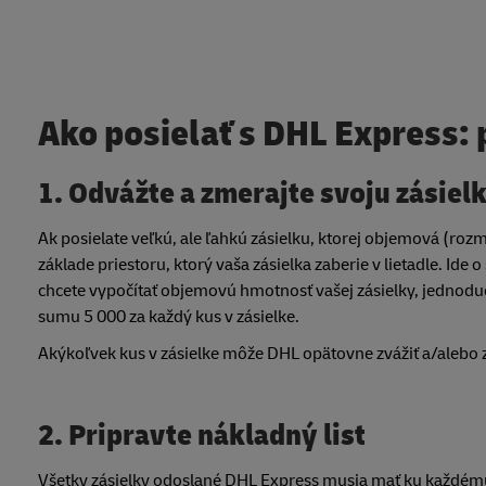
Ako posielať s DHL Express: 
1. Odvážte a zmerajte svoju zásiel
Ak posielate veľkú, ale ľahkú zásielku, ktorej objemová (ro
základe priestoru, ktorý vaša zásielka zaberie v lietadle. Id
chcete vypočítať objemovú hmotnosť vašej zásielky, jednodu
sumu 5 000 za každý kus v zásielke.
Akýkoľvek kus v zásielke môže DHL opätovne zvážiť a/alebo 
2. Pripravte nákladný list
Všetky zásielky odoslané DHL Express musia mať ku každém