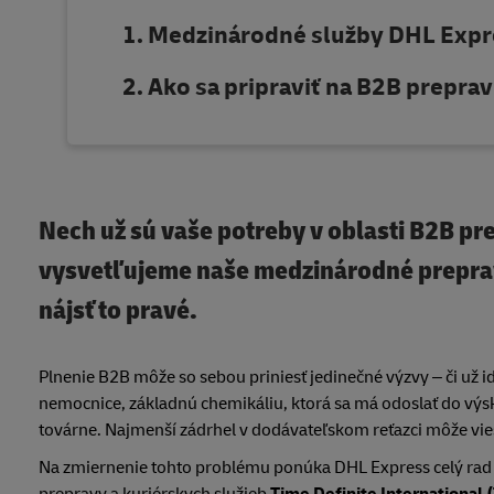
Medzinárodné služby DHL Expre
Ako sa pripraviť na B2B prepra
Nech už sú vaše potreby v oblasti B2B p
vysvetľujeme naše medzinárodné preprav
nájsť to pravé.
Plnenie B2B môže so sebou priniesť jedinečné výzvy – či už 
nemocnice, základnú chemikáliu, ktorá sa má odoslať do výs
továrne. Najmenší zádrhel v dodávateľskom reťazci môže viesť
Na zmiernenie tohto problému ponúka DHL Express celý rad fl