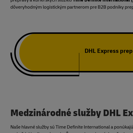
prepravy a kuriérskych služieb
Time Definite International 
dôveryhodným logistickým partnerom pre B2B podniky prep
DHL Express prepr
Medzinárodné služby DHL Ex
Naše hlavné služby sú Time Definite International a ponúka