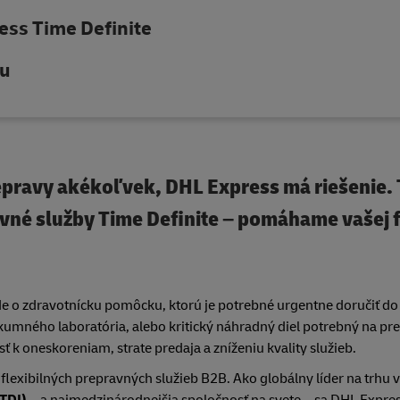
ss Time Definite
vu
repravy akékoľvek, DHL Express má riešenie.
né služby Time Definite – pomáhame vašej 
ide o zdravotnícku pomôcku, ktorú je potrebné urgentne doručiť do
kumného laboratória, alebo kritický náhradný diel potrebný na pr
 k oneskoreniam, strate predaja a zníženiu kvality služieb.
exibilných prepravných služieb B2B. Ako globálny líder na trhu v