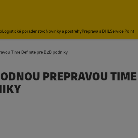
o
Logistické poradenstvo
Novinky a postrehy
Preprava s DHL
Service Point
avou Time Definite pre B2B podniky
RODNOU PREPRAVOU TIME
NIKY