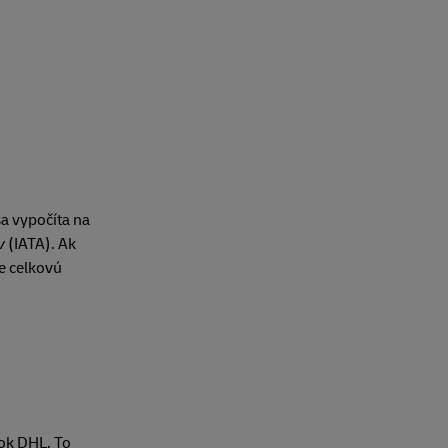
sa vypočíta na
v
(IATA). Ak
e celkovú
tok DHL. To