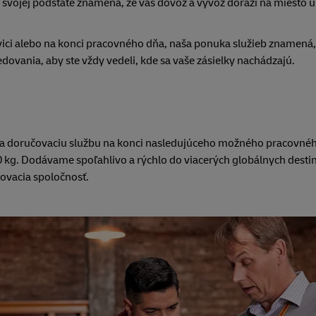
svojej podstate znamená, že váš dovoz a vývoz dorazí na miesto u
lovici alebo na konci pracovného dňa, naša ponuka služieb znamená
edovania, aby ste vždy vedeli, kde sa vaše zásielky nachádzajú.
ka doručovaciu službu na konci nasledujúceho možného pracovné
0 kg. Dodávame spoľahlivo a rýchlo do viacerých globálnych destin
čovacia spoločnosť.