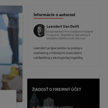
Informácie o autorovi
Leendert Van Delft
Viceprezident Pre Globálne Predajné
Programy, (digitálny) Marketing A
Globálny Elektronický Obchod
Leendert je špecialista na predaj a
marketing s hlbokými znalosťami
udržateľnej a ekologickej logistiky.
ŽIADOSŤ O FIREMNÝ ÚČET
Preferenčné sadzby