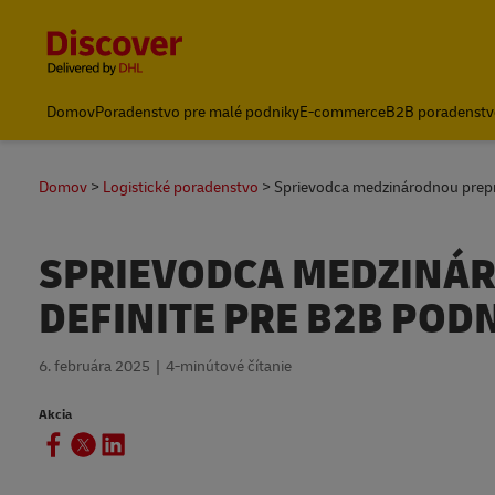
Content and Navigation
Domov
Poradenstvo pre malé podniky
E-commerce
B2B poradenstv
Poslať zásielku
Domov
Logistické poradenstvo
Sprievodca medzinárodnou prepr
SPRIEVODCA MEDZINÁ
DEFINITE PRE B2B POD
6. februára 2025
4-minútové čítanie
Akcia