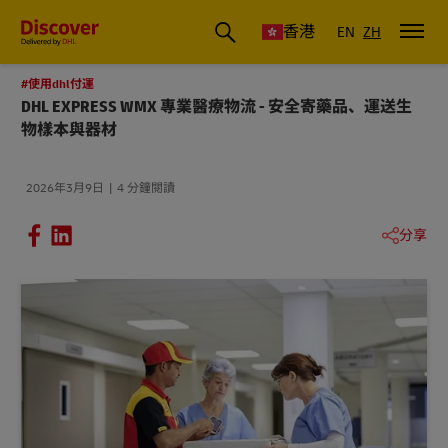
香港
EN
ZH
#使用dhl付運
DHL EXPRESS WMX 專業醫療物流 - 安全寄藥品、運送生
物樣本與器材
2026年3月9日
4 分鐘閱讀
分享