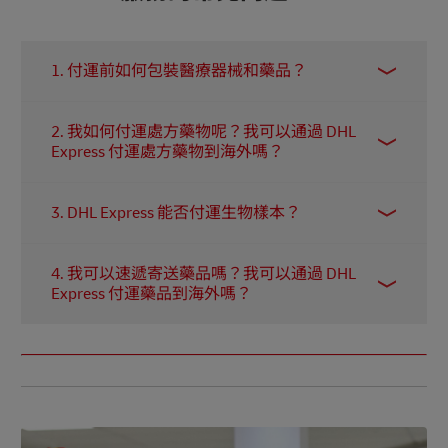
1. 付運前如何包裝醫療器械和藥品？
為了保證貨件安全派送，在付運前應先妥善包裝
2. 我如何付運處方藥物呢？我可以通過 DHL
醫療設備和藥品，並透過 DHL Express 的 Medical
Express 付運處方藥物到海外嗎？
Express 服務將它們付運到海外。
是的，只要您是 Medical Express 核准的託運人，
第一步是將物品固定在瓦楞紙板或塑膠盒中，具
3. DHL Express 能否付運生物樣本？
您便可以通過 DHL Express 運送處方藥物和藥品
體取決於藥物或設備的類型。然後，確保物件的
到海外。在您的企業獲使用此服務前，DHL
周圍放入足夠的填充物，以防付運期間發生碰
可以，DHL Express 擁有一套完整的專門解決方
Express 將派遣專業團隊評估您在香港的營運場
撞。考慮使用聚苯乙烯泡沫塑膠花生、氣泡膜或
4. 我可以速遞寄送藥品嗎？我可以通過 DHL
案，我們的 Medical Express 服務確保您可安全合
所，以確保場所符合所有處理此類貨件的安全法
其他合適的材料作為額外保護材料，可在運輸過
Express 付運藥品到海外嗎？
規地付運生物樣本到海外。我們專業的生命科學
規。確認后，您便可以開始使用 WMX 進行醫療
程中作為緩衝。妥善包裝您的物品後，便可交予
團隊接受過處理 UN3373 B 類生物物質的培訓，
可以，您可以使用 DHL Express 的 Medical
器械和其他物品的速遞服務。
DHL Express 付運。
確保您的樣品得到最謹慎的處理，並遵守所有當
Express 醫療速遞服務速遞藥品到海外，但根據藥
地和國際法規。
品類型和目的地國家/地區，可能會有某些限制和
規定。DHL Express 的醫療速遞服務 (WMX ) 旨在
為獲得批准的企業處理、付運及派送藥品和醫療