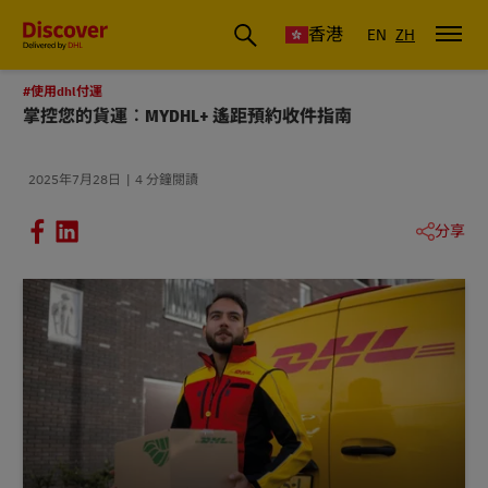
香港
EN
ZH
#使用dhl付運
掌控您的貨運︰MYDHL+ 遙距預約收件指南
2025年7月28日
4 分鐘閱讀
分享