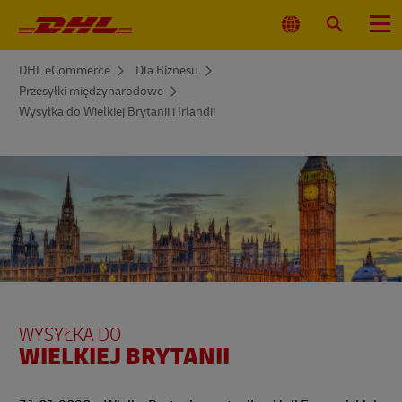
Nawigacja
główna
Wybierz
Wyszukaj
Menu
lokalizacjęj
You
DHL eCommerce
Dla Biznesu
are
Przesyłki międzynarodowe
here
Wysyłka do Wielkiej Brytanii i Irlandii
WYSYŁKA DO
WIELKIEJ BRYTANII