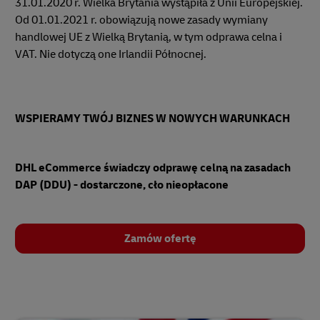
31.01.2020 r. Wielka Brytania wystąpiła z Unii Europejskiej.
Od 01.01.2021 r. obowiązują nowe zasady wymiany
handlowej UE z Wielką Brytanią, w tym odprawa celna i
VAT. Nie dotyczą one Irlandii Północnej.
WSPIERAMY TWÓJ BIZNES W NOWYCH WARUNKACH
DHL eCommerce świadczy odprawę celną na zasadach
DAP (DDU) - dostarczone, cło nieopłacone
Zamów ofertę