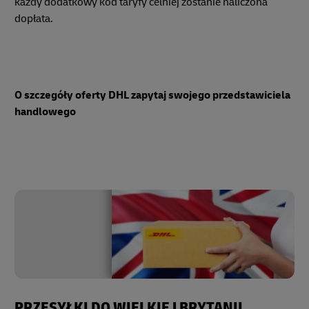
każdy dodatkowy kod taryfy celniej zostanie naliczona
dopłata.
O szczegóły oferty DHL zapytaj swojego przedstawiciela
handlowego
PRZESYŁKI DO WIELKIEJ BRYTANII