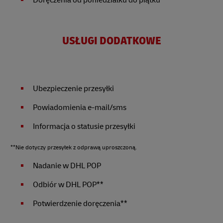
Doręczenia od poniedziałku do piątku
USŁUGI DODATKOWE
Ubezpieczenie przesyłki
Powiadomienia e-mail/sms
Informacja o statusie przesyłki
**Nie dotyczy przesyłek z odprawą uproszczoną.
Nadanie w DHL POP
Odbiór w DHL POP**
Potwierdzenie doręczenia**