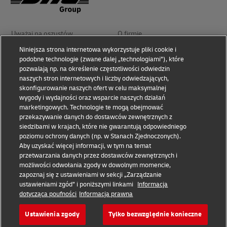
Uważaj na oszustów
O firmie
Niniejsza strona internetowa wykorzystuje pliki cookie i
podobne technologie (zwane dalej „technologiami”), które
Zasady użytkowania
Polityka prywatności i cookies
pozwalają np. na określenie częstotliwości odwiedzin
naszych stron internetowych i liczby odwiedzających,
skonfigurowanie naszych ofert w celu maksymalnej
Ułatwienia dostępu
Rozwiązywanie sporów
wygody i wydajności oraz wsparcie naszych działań
marketingowych. Technologie te mogą obejmować
przekazywanie danych do dostawców zewnętrznych z
Informacje dodatkowe
Przetwarzanie danych
osobowych
siedzibami w krajach, które nie gwarantują odpowiedniego
poziomu ochrony danych (np. w Stanach Zjednoczonych).
Aby uzyskać więcej informacji, w tym na temat
przetwarzania danych przez dostawców zewnętrznych i
Odwiedź nas na
możliwości odwołania zgody w dowolnym momencie,
zapoznaj się z ustawieniami w sekcji „Zarządzanie
ustawieniami zgód” i poniższymi linkami
Informacja
dotycząca poufności
Informacja prawna
Ustawienia zgody
Tylko bezwzględnie konieczne
2026 © - wszelkie prawa zastrzeżone