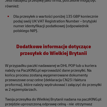
Jeśli nadajesz przesyłkę jako firma, potrzebne mogą być
również:
Dla przesyłek o wartości poniżej 135 GBP koniecznie
podaj swój UK VAT Registration Number – brytyjski
numer identyfikacji podatkowej (odpowiednik
polskiego NIP).
Dodatkowe informacje dotyczące
przesyłek do Wielkiej Brytanii
W przypadku paczki nadawanej w DHL POP lub u kuriera
należy na PaczKING.pl wprowadzić dane przesyłki. Na
końcu procesu zostaną wygenerowane dokumenty
przewozowe oraz celne (deklaracja CN23 i faktura
proforma), które należy wydrukować i załączyć do przesyłki
w 2 egzemplarzach.
Twoja przesyłka do Wielkiej Brytanii nadana na paczKING.pl
przejdzie uproszczoną odprawę celną - nie otrzymasz