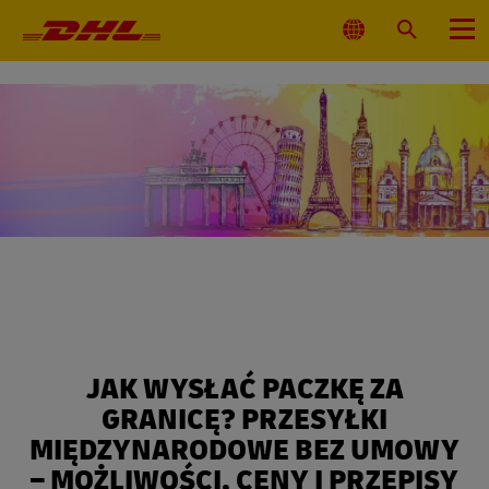
Nawigacja
główna
Wybierz
Wyszukaj
Menu
lokalizacjęj
JAK WYSŁAĆ PACZKĘ ZA
GRANICĘ? PRZESYŁKI
MIĘDZYNARODOWE BEZ UMOWY
– MOŻLIWOŚCI, CENY I PRZEPISY