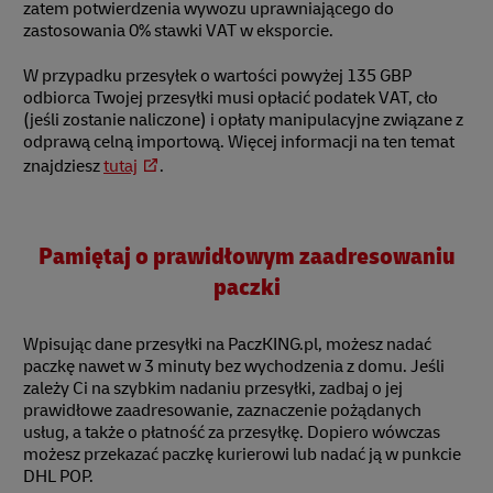
zatem potwierdzenia wywozu uprawniającego do
zastosowania 0% stawki VAT w eksporcie.
W przypadku przesyłek o wartości powyżej 135 GBP
odbiorca Twojej przesyłki musi opłacić podatek VAT, cło
(jeśli zostanie naliczone) i opłaty manipulacyjne związane z
odprawą celną importową. Więcej informacji na ten temat
znajdziesz
tutaj
.
Pamiętaj o prawidłowym zaadresowaniu
paczki
Wpisując dane przesyłki na PaczKING.pl, możesz nadać
paczkę nawet w 3 minuty bez wychodzenia z domu. Jeśli
zależy Ci na szybkim nadaniu przesyłki, zadbaj o jej
prawidłowe zaadresowanie, zaznaczenie pożądanych
usług, a także o płatność za przesyłkę. Dopiero wówczas
możesz przekazać paczkę kurierowi lub nadać ją w punkcie
DHL POP.