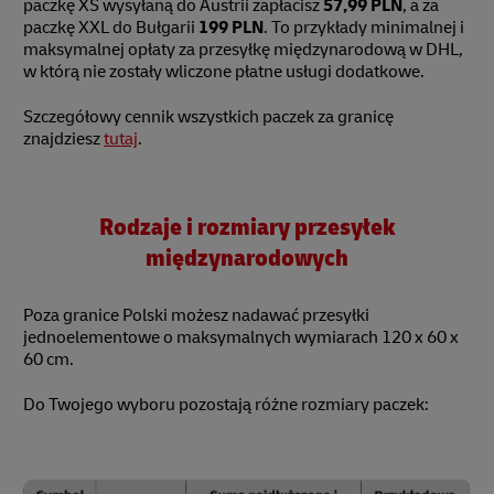
paczkę XS wysyłaną do Austrii zapłacisz
57,99 PLN
, a za
paczkę XXL do Bułgarii
199 PLN
. To przykłady minimalnej i
maksymalnej opłaty za przesyłkę międzynarodową w DHL,
w którą nie zostały wliczone płatne usługi dodatkowe.
Szczegółowy cennik wszystkich paczek za granicę
znajdziesz
tutaj
.
Rodzaje i rozmiary przesyłek
międzynarodowych
Poza granice Polski możesz nadawać przesyłki
jednoelementowe o maksymalnych wymiarach 120 x 60 x
60 cm.
Do Twojego wyboru pozostają różne rozmiary paczek: