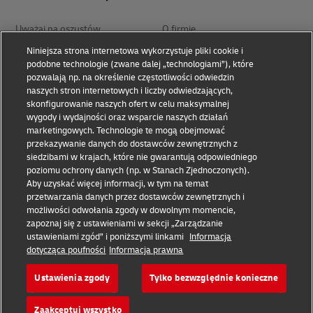
Uważaj na oszustów
O firmie
Niniejsza strona internetowa wykorzystuje pliki cookie i
podobne technologie (zwane dalej „technologiami”), które
Zasady użytkowania
Polityka prywatności i cookies
pozwalają np. na określenie częstotliwości odwiedzin
naszych stron internetowych i liczby odwiedzających,
skonfigurowanie naszych ofert w celu maksymalnej
Ułatwienia dostępu
Rozwiązywanie sporów
wygody i wydajności oraz wsparcie naszych działań
marketingowych. Technologie te mogą obejmować
Informacje dodatkowe
Przetwarzanie danych
przekazywanie danych do dostawców zewnętrznych z
osobowych
siedzibami w krajach, które nie gwarantują odpowiedniego
poziomu ochrony danych (np. w Stanach Zjednoczonych).
Aby uzyskać więcej informacji, w tym na temat
przetwarzania danych przez dostawców zewnętrznych i
Odwiedź nas na
możliwości odwołania zgody w dowolnym momencie,
zapoznaj się z ustawieniami w sekcji „Zarządzanie
ustawieniami zgód” i poniższymi linkami
Informacja
dotycząca poufności
Informacja prawna
Ustawienia zgody
Tylko bezwzględnie konieczne
2026 © - wszelkie prawa zastrzeżone
Zaakceptuj wszystko