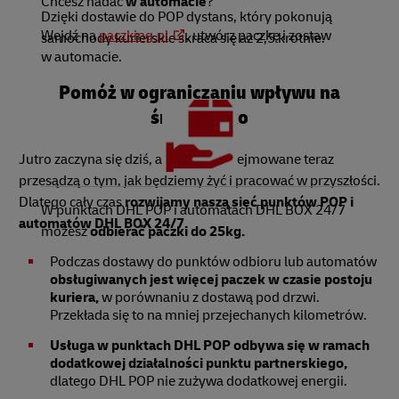
Chcesz nadać
w automacie
?
Dzięki dostawie do POP dystans, który pokonują
Wejdź na
paczking.pl
, utwórz paczkę i zostaw
samochody kurierskie skraca się aż 2,5 krotnie.
w automacie.
Pomóż w ograniczaniu wpływu na
środowisko
Jutro zaczyna się dziś, a decyzje podejmowane teraz
przesądzą o tym, jak będziemy żyć i pracować w przyszłości.
Dlatego cały czas
rozwijamy naszą sieć punktów POP i
W punktach DHL POP i automatach DHL BOX 24/7
automatów DHL BOX 24/7.
możesz
odbierać paczki do 25kg.
Podczas dostawy do punktów odbioru lub automatów
obsługiwanych jest więcej paczek w czasie postoju
kuriera,
w porównaniu z dostawą pod drzwi.
Przekłada się to na mniej przejechanych kilometrów.
Usługa w punktach DHL POP odbywa się w ramach
dodatkowej działalności punktu partnerskiego,
dlatego DHL POP nie zużywa dodatkowej energii.