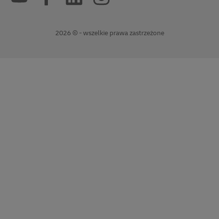
2026 © - wszelkie prawa zastrzeżone
Otwiera
Otwiera
nowe
linki
okno
zewnętrzne
window