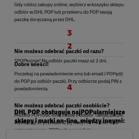
Gdy robisz zakupy online, wybierz w koszyku sklepu
odbiór w DHL POP lub przekieru do POP swoją
paczkę doręczaną przez DHL.
3
2
Nie możesz odebrać paczki od razu?
SPOPkojnie! Na odbiór paczki masz aż 2 dni.
Dobre wieści!
Poczekaj na powiadomienie sms lub email i
POPędź
do POP po odbiór paczki. Przy odbiorze podaj PIN z
4
powiadomienia.
Nie możesz odebrać paczki osobiście?
DHL POP obsługuje najPOPularniejsze
Możesz POProsić inną osobę o odbiór Twojej paczki.
sklepy i marki on-line, między innymi:
wystarczy, że przekażesz jej swój PIN i numer listu
przewozowego. POProstu wygodnie.