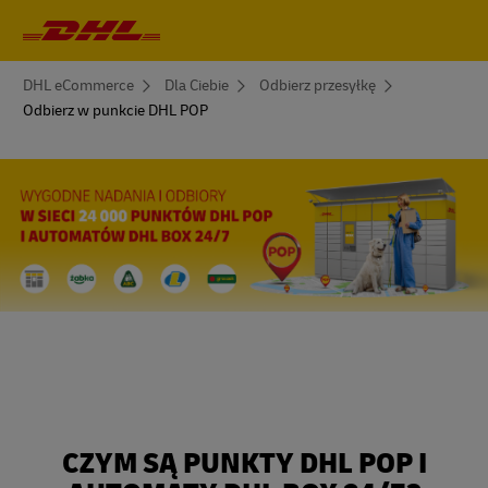
Nawigacja
główna
You
DHL eCommerce
Dla Ciebie
Odbierz przesyłkę
are
Odbierz w punkcie DHL POP
here
CZYM SĄ PUNKTY DHL POP I