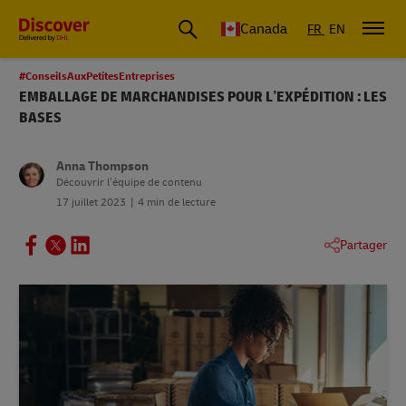
Canada
FR
EN
#ConseilsAuxPetitesEntreprises
EMBALLAGE DE MARCHANDISES POUR L’EXPÉDITION : LES
BASES
Anna Thompson
Découvrir l’équipe de contenu
17 juillet 2023
4 min de lecture
Partager