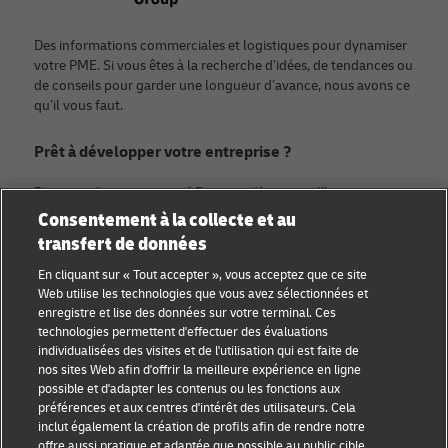
Des informations commerciales et logistiques pour dynamiser
votre PME. Si vous êtes à la recherche d’idées, de tendances ou
de conseils pour garder une longueur d’avance, nous avons ce
qu’il vous faut.
Prêt à développer votre entreprise ?
Rejoignez la communauté Discover dès aujourd’hui.
Consentement à la collecte et au
transfert de données
Catégories
Compagnie
En cliquant sur « Tout accepter », vous acceptez que ce site
Conseils aux petites
À propos de DHL
Web utilise les technologies que vous avez sélectionnées et
entreprises
enregistre et lise des données sur votre terminal. Ces
Contact
technologies permettent d'effectuer des évaluations
Conseil e-commerce
individualisées des visites et de l'utilisation qui est faite de
Centre de presse
nos sites Web afin d'offrir la meilleure expérience en ligne
Conseil B2B
possible et d'adapter les contenus ou les fonctions aux
Durabilité
préférences et aux centres d'intérêt des utilisateurs. Cela
Conseil logistique
inclut également la création de profils afin de rendre notre
Mentions légales
offre aussi pratique et adaptée que possible au public cible