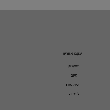
עקבו אחרינו
פייסבוק
יוטיוב
אינסטגרם
לינקדאין