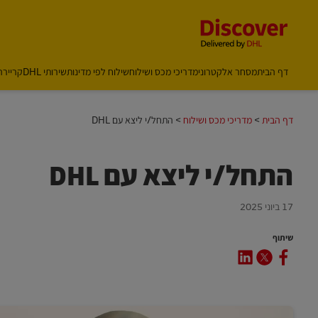
Content and Navigation
דף הבית
מסחר אלקטרוני
מדריכי מכס ושילוח
שילוח לפי מדינות
שירותי DHL
קריירה ב
דף הבית
מדריכי מכס ושילוח
התחל/י ליצא עם DHL
התחל/י ליצא עם DHL
17 ביוני 2025
שיתוף