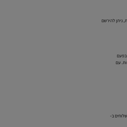
ברה שלך זמן ולעזור לייעל את תהליך הכנת המשלוח. לאחר שמספר חשבון DHL שלך היה פעיל במשך 24 שעות, ניתן להירשם
ם בפעם
ת. עם
שלוחים ב-