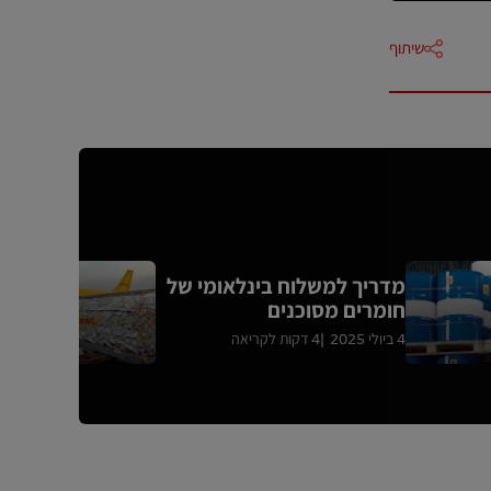
שיתוף
מדריך למשלוח בינלאומי של
ש
חומרים מסוכנים
הש
4 ביולי 2025
4 דקות לקריאה
21 בפברואר