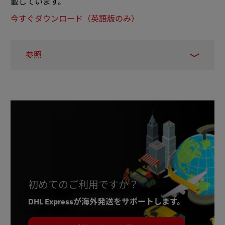
載しています。
今すぐダウンロード（英語版のみ）
参照
1.
Medium
、2020年5月
2.
アリババ
、2020年8月
3.
クアルトリクス
、2018年
4.
サナ
, 2019
初めてのご利用ですか？
DHL Expressが海外発送をサポートします。