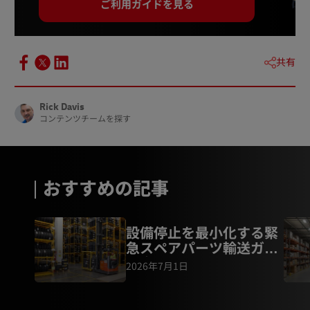
ご利用ガイドを見る
共有
Rick Davis
コンテンツチームを探す
おすすめの記事
設備停止を最小化する緊
急スペアパーツ輸送ガイ
ド｜保守部品・補修部品
2026年7月1日
のB2B物流戦略