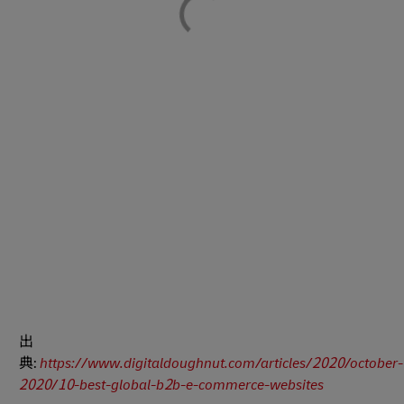
出
典:
https://www.digitaldoughnut.com/articles/2020/october-
2020/10-best-global-b2b-e-commerce-websites