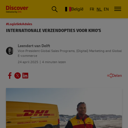
België
FR
NL
EN
#LogistiekAdvies
INTERNATIONALE VERZENDOPTIES VOOR KMO'S
Leendert van Delft
Vice-President Global Sales Programs, (Digital) Marketing and Global
E-commerce
24 april 2025
4 minuten lezen
Delen