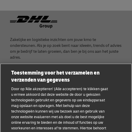
Footer
Zakelijke en logistieke inzichten om jouw kmo te
ondersteunen. Als je op zoek bent naar ideeën, trends of advies
om je bedrijf te laten groeien, dan ben je bij ons aan het juiste
adres.
Toestemming voor het verzamelen en
verzenden van gegevens
Categorieën
Bedrijf
Door op 'Alle akzeptieren' (Alle accepteren) te klikken gaat
u ermee akkoord dat deze website de door u gekozen
Getuigenissen van kmo's
Over DHL
technologieën gebruikt en gegevens op uw eindapparaat
mag opslaan en opvragen. Met behulp van deze
Advies voor kmo's
Contacteer DHL
technologieën kunnen wij uw bezoek aan en gebruik van
onze website evalueren met als doel u de best mogelijke
E-commerce advies
Pers
online ervaring te bieden en de inhoud of functies op uw
voorkeuren en interesses af te stemmen. Hiertoe behoort
B2B advies
Duurzaamheid