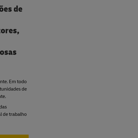
ões de
tores,
mosas
ente. Em todo
tunidades de
te.
 das
l de trabalho