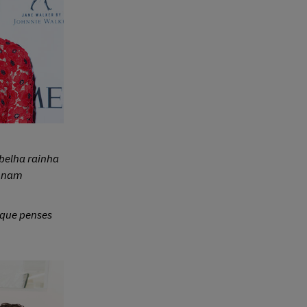
belha rainha
ionam
r que penses