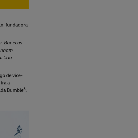
an, fundadora
r. Bonecas
tinham
. Crio
go de vice-
tra a
8
mada Bumble
,