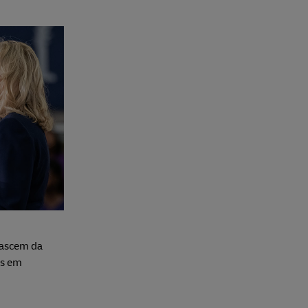
nascem da
os em