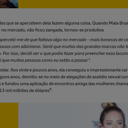
eles que se apercebem dela fazem alguma coisa. Quando Mala Bry
r no mercado, não ficou zangada, tornou-se produtiva
percebi-me de que faltava algo no mercado - mais bonecas de co
ssoas com albinismo. Senti que muitas das grandes marcas não 
 Por isso, decidi ver o que podia fazer para preencher essa lacuna
i que muitas pessoas como eu estão a passar".
tar. Aos vinte e poucos anos, ela conseguiu o impressionante car
lguns anos, demitiu-se no meio de alegações de assédio sexual con
ias e fundou uma aplicação de encontros amiga das mulheres cha
9
13 mil milhões de dólares
.