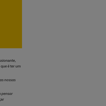
ssionante,
 que é ter um
as nossas
a pensar
çar