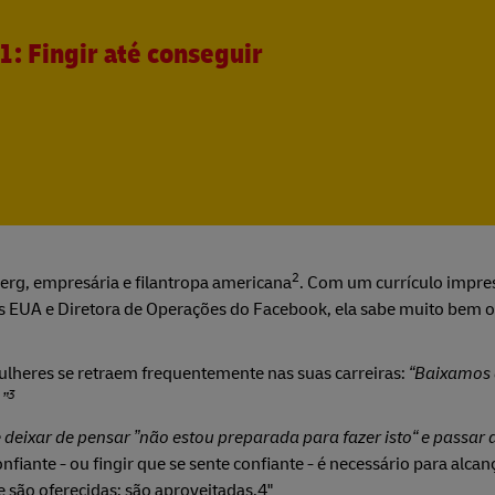
1: Fingir até conseguir
2
erg, empresária e filantropa americana
. Com um currículo impre
s EUA e Diretora de Operações do Facebook, ela sabe muito bem o
ulheres se retraem frequentemente nas suas carreiras:
“Baixamos 
3
”
deixar de pensar ”não estou preparada para fazer isto“ e passar 
confiante - ou fingir que se sente confiante - é necessário para alcan
 são oferecidas; são aproveitadas.4"