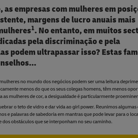
e, as empresas com mulheres em posiç
istente, margens de lucro anuais mais
1
mulheres
. No entanto, em muitos sec
dicadas pela discriminação e pela
las podem ultrapassar isso? Estas fa
nselhos...
s e mulheres no mundo dos negócios podem ser uma leitura deprim
ticamente menos do que os seus colegas homens, têm menos opor
 as mulheres de cor, a desigualdade é particularmente proeminen
uebrar o teto de vidro e dar vida ao girl power. Reunimos algumas
os e palavras de sabedoria em mantras que pode levar para o loca
nte dos obstáculos que se interponham no seu caminho.