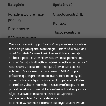
Kategórie
Spoločnosť
Poradenstvo pre malé
O spoločnosti DHL
podniky
Kontakt
E-commerce
Tlačové centrum
B2B poradenstvo
Udržateľnosť
Tieto webové stránky používajú súbory cookies a podobné
Logistické poradenstvo
technológie (ďalej ako „technológie“), ktoré nám napríklad
Právne upozornenie
umožňujú zistiť frekvenciu návštev našich internetových
Novinky a postrehy
stránok a počet návštevníkov, nastaviť naše ponuky tak,
Podmienky používania
aby boli čo najpohodlnejšie a najefektívnejšie a podporovať
Preprava s DHL
naše snahy v oblasti marketingu. Zároveň súhlasíte so
Súkromie
zdieľaním údajov medzi spoločnosťami DHL Group a
Service Point
prípadne aj s ich prenosom do krajín, ktoré neposkytujú
Dokumenty
úroveň ochrany údajov rovnocennú Európskej únii. Ďalšie
Poslať zásielku
informácie vrátane informácií o spracovaní údajov tretími
Nastavenia súborov
poskytovateľmi a možnosti kedykoľvek odvolať svoj súhlas
cookie
nájdete vo svojich nastaveniach v časti „Spravovať
nastavenia súhlasu“ a na nasledujúcich
odkazoch
Oznámenie o ochrane osobných údajov
Právne