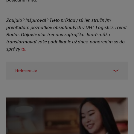
Zaujalo? Inšpiroval? Tieto príklady sú len stručným
prehľadom poznatkov obsiahnutých v DHL Logistics Trend
Radar. Objavte viac trendov zajtrajška, ktoré môžu
transformovať vaše podnikanie už dnes, ponorením sa do
správy
tu.
Referencie
1 -
Prieskum PwC Digital Trends in Supply Chain
Survey 2022
2 –
Svetový obchod
, november 2022
3 a 4 -
Accenture
, október 2021
5 a 6 -
Mozog dodávateľského reťazca
, december
2022