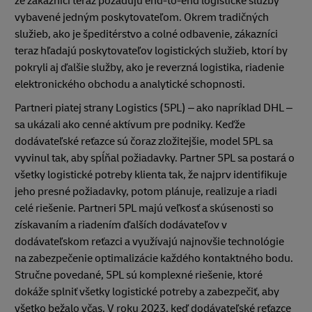
že zákazníci teraz požadujú end-to-end logistické služby
vybavené jedným poskytovateľom. Okrem tradičných
služieb, ako je špeditérstvo a colné odbavenie, zákazníci
teraz hľadajú poskytovateľov logistických služieb, ktorí by
pokryli aj ďalšie služby, ako je reverzná logistika, riadenie
elektronického obchodu a analytické schopnosti.
Partneri piatej strany Logistics (5PL) – ako napríklad DHL –
sa ukázali ako cenné aktívum pre podniky. Keďže
dodávateľské reťazce sú čoraz zložitejšie, model 5PL sa
vyvinul tak, aby spĺňal požiadavky. Partner 5PL sa postará o
všetky logistické potreby klienta tak, že najprv identifikuje
jeho presné požiadavky, potom plánuje, realizuje a riadi
celé riešenie. Partneri 5PL majú veľkosť a skúsenosti so
získavaním a riadením ďalších dodávateľov v
dodávateľskom reťazci a využívajú najnovšie technológie
na zabezpečenie optimalizácie každého kontaktného bodu.
Stručne povedané, 5PL sú komplexné riešenie, ktoré
dokáže splniť všetky logistické potreby a zabezpečiť, aby
všetko bežalo včas. V roku 2023, keď dodávateľské reťazce