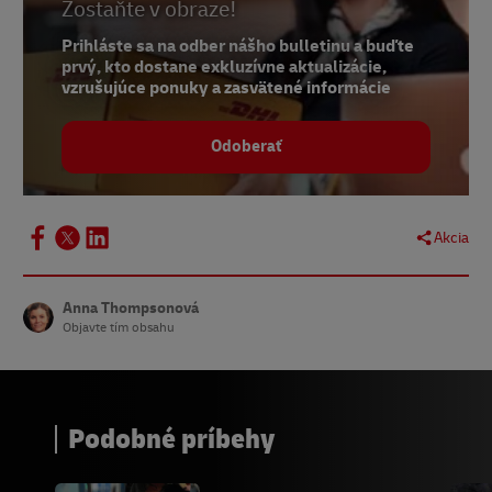
Zostaňte v obraze!
7 a 8 -
Naladené
Prihláste sa na odber nášho bulletinu a buďte
9 - Descartesov prieskum,
prvý, kto dostane exkluzívne aktualizácie,
FreightWaves
, september 2022
vzrušujúce ponuky a zasvätené informácie
Odoberať
Akcia
Anna Thompsonová
Objavte tím obsahu
Podobné príbehy