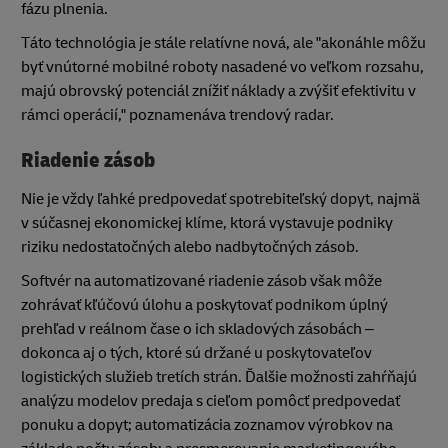
fázu plnenia.
Táto technológia je stále relatívne nová, ale "akonáhle môžu
byť vnútorné mobilné roboty nasadené vo veľkom rozsahu,
majú obrovský potenciál znížiť náklady a zvýšiť efektivitu v
rámci operácií," poznamenáva trendový radar.
Riadenie zásob
Nie je vždy ľahké predpovedať spotrebiteľský dopyt, najmä
v súčasnej ekonomickej klíme, ktorá vystavuje podniky
riziku nedostatočných alebo nadbytočných zásob.
Softvér na automatizované riadenie zásob však môže
zohrávať kľúčovú úlohu a poskytovať podnikom úplný
prehľad v reálnom čase o ich skladových zásobách –
dokonca aj o tých, ktoré sú držané u poskytovateľov
logistických služieb tretích strán. Ďalšie možnosti zahŕňajú
analýzu modelov predaja s cieľom pomôcť predpovedať
ponuku a dopyt; automatizácia zoznamov výrobkov na