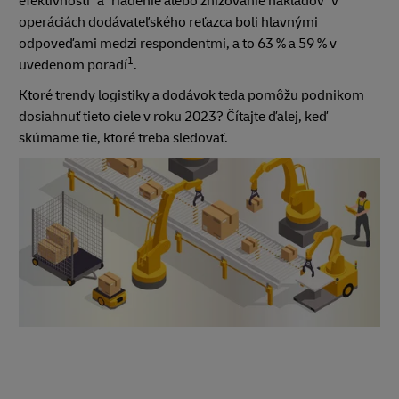
efektívnosti" a "riadenie alebo znižovanie nákladov" v
operáciách dodávateľského reťazca boli hlavnými
odpoveďami medzi respondentmi, a to 63 % a 59 % v
1
uvedenom poradí
.
Ktoré trendy logistiky a dodávok teda pomôžu podnikom
dosiahnuť tieto ciele v roku 2023? Čítajte ďalej, keď
skúmame tie, ktoré treba sledovať.