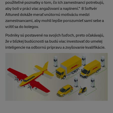
použiteľné poznatky o tom, čo ich zamestnanci potrebujú,
aby boli v práci viac angažovaní a naplnení."
8 Softvér
Attuned dokáže merať vnútornú motiváciu medzi
zamestnancami, aby mohli lepšie porozumieť sami sebe a
vcítiť sa do kolegov.
Podniky sú postavené na svojich ľuďoch, preto očakávajú,
že v blízkej budúcnosti sa budú viac investovať do umelej
inteligencie na odbornú prípravu a zvyšovanie kvalifikácie.