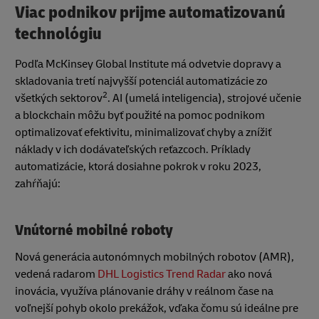
Viac podnikov prijme automatizovanú
technológiu
Podľa McKinsey Global Institute má odvetvie dopravy a
skladovania tretí najvyšší potenciál automatizácie zo
2
všetkých sektorov
. AI (umelá inteligencia), strojové učenie
a blockchain môžu byť použité na pomoc podnikom
optimalizovať efektivitu, minimalizovať chyby a znížiť
náklady v ich dodávateľských reťazcoch. Príklady
automatizácie, ktorá dosiahne pokrok v roku 2023,
zahŕňajú:
Vnútorné mobilné roboty
Nová generácia autonómnych mobilných robotov (AMR),
vedená radarom
DHL Logistics Trend Radar
ako nová
inovácia, využíva plánovanie dráhy v reálnom čase na
voľnejší pohyb okolo prekážok, vďaka čomu sú ideálne pre