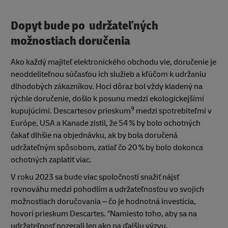
Dopyt bude po udržateľných
možnostiach doručenia
Ako každý majiteľ elektronického obchodu vie, doručenie je
neoddeliteľnou súčasťou ich služieb a kľúčom k udržaniu
dlhodobých zákazníkov. Hoci dôraz bol vždy kladený na
rýchle doručenie, došlo k posunu medzi ekologickejšími
9
kupujúcimi. Descartesov prieskum
medzi spotrebiteľmi v
Európe, USA a Kanade zistil, že 54 % by bolo ochotných
čakať dlhšie na objednávku, ak by bola doručená
udržateľným spôsobom, zatiaľ čo 20 % by bolo dokonca
ochotných zaplatiť viac.
V roku 2023 sa bude viac spoločností snažiť nájsť
rovnováhu medzi pohodlím a udržateľnosťou vo svojich
možnostiach doručovania – čo je hodnotná investícia,
hovorí prieskum Descartes. "Namiesto toho, aby sa na
udržateľnosť pozerali len ako na ďalšiu výzvu,