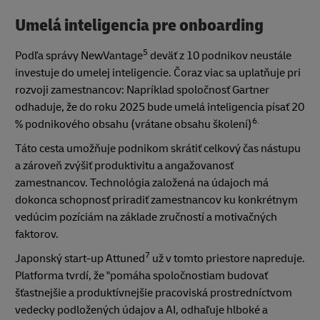
Umelá inteligencia pre onboarding
5
Podľa správy NewVantage
deväť z 10 podnikov neustále
investuje do umelej inteligencie. Čoraz viac sa uplatňuje pri
rozvoji zamestnancov: Napríklad spoločnosť Gartner
odhaduje, že do roku 2025 bude umelá inteligencia písať 20
6.
% podnikového obsahu (vrátane obsahu školení)
Táto cesta umožňuje podnikom skrátiť celkový čas nástupu
a zároveň zvýšiť produktivitu a angažovanosť
zamestnancov. Technológia založená na údajoch má
dokonca schopnosť priradiť zamestnancov ku konkrétnym
vedúcim pozíciám na základe zručností a motivačných
faktorov.
7
Japonský start-up Attuned
už v tomto priestore napreduje.
Platforma tvrdí, že "pomáha spoločnostiam budovať
šťastnejšie a produktívnejšie pracoviská prostredníctvom
vedecky podložených údajov a AI, odhaľuje hlboké a