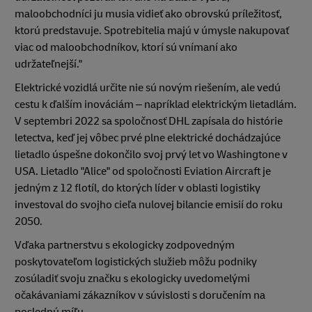
maloobchodníci ju musia vidieť ako obrovskú príležitosť,
ktorú predstavuje. Spotrebitelia majú v úmysle nakupovať
viac od maloobchodníkov, ktorí sú vnímaní ako
udržateľnejší."
Elektrické vozidlá určite nie sú novým riešením, ale vedú
cestu k ďalším inováciám – napríklad elektrickým lietadlám.
V septembri 2022 sa spoločnosť DHL zapísala do histórie
letectva, keď jej vôbec prvé plne elektrické dochádzajúce
lietadlo úspešne dokončilo svoj prvý let vo Washingtone v
USA. Lietadlo "Alice" od spoločnosti Eviation Aircraft je
jedným z 12 flotíl, do ktorých líder v oblasti logistiky
investoval do svojho cieľa nulovej bilancie emisií do roku
2050.
Vďaka partnerstvu s ekologicky zodpovedným
poskytovateľom logistických služieb môžu podniky
zosúladiť svoju značku s ekologicky uvedomelými
očakávaniami zákazníkov v súvislosti s doručením na
poslednú míľu.