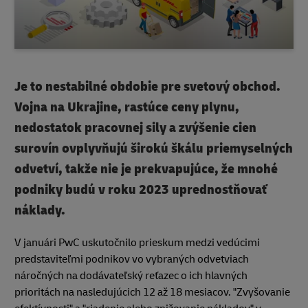
Je to nestabilné obdobie pre svetový obchod.
Vojna na Ukrajine, rastúce ceny plynu,
nedostatok pracovnej sily a zvýšenie cien
surovín ovplyvňujú širokú škálu priemyselných
odvetví, takže nie je prekvapujúce, že mnohé
podniky budú v roku 2023 uprednostňovať
náklady.
V januári PwC uskutočnilo prieskum medzi vedúcimi
predstaviteľmi podnikov vo vybraných odvetviach
náročných na dodávateľský reťazec o ich hlavných
prioritách na nasledujúcich 12 až 18 mesiacov. "Zvyšovanie