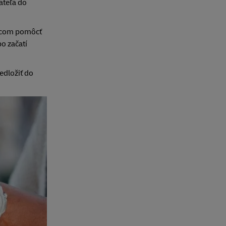
ateľa do
ozcom pomôcť
o začatí
edložiť do