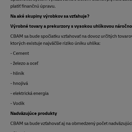
platiť finančnú úpravu.
Na aké skupiny výrobkov sa vzťahuje?
Výrobné tovary a prekurzory s vysokou uhlíkovou náročno
CBAM sa bude spočiatku vzťahovať na dovoz určitých tovarov 
ktorých existuje najväčšie riziko úniku uhlíka:
- Cement
- železo a oceľ
- hliník
- hnojivá
- elektrická energia
- Vodík
Nadväzujúce produkty
CBAM sa bude vzťahovať aj na obmedzený počet nadväzujúci