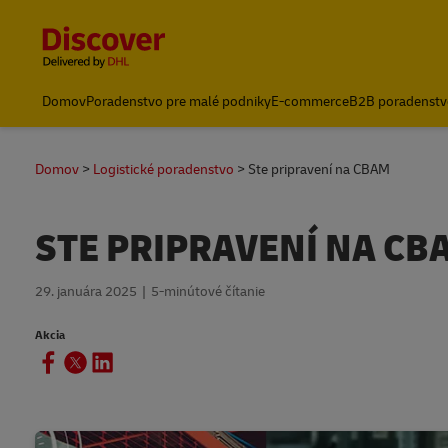
Content and Navigation
Domov
Poradenstvo pre malé podniky
E-commerce
B2B poradenstv
Domov
Logistické poradenstvo
Ste pripravení na CBAM
STE PRIPRAVENÍ NA CB
29. januára 2025
5-minútové čítanie
Akcia