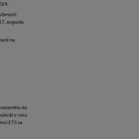
2024.
ložených
17. augusta
vané na
dovezeného do
výkrát v roku
ámci ETS sa