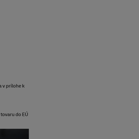
 v prílohe k
 tovaru do EÚ