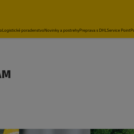
o
Logistické poradenstvo
Novinky a postrehy
Preprava s DHL
Service Point
Po
AM