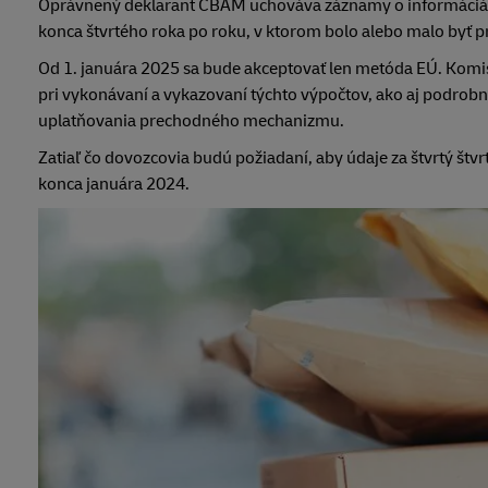
Oprávnený deklarant CBAM uchováva záznamy o informáciách
konca štvrtého roka po roku, v ktorom bolo alebo malo byť 
Od 1. januára 2025 sa bude akceptovať len metóda EÚ. Komis
pri vykonávaní a vykazovaní týchto výpočtov, ako aj podrob
uplatňovania prechodného mechanizmu.
Zatiaľ čo dovozcovia budú požiadaní, aby údaje za štvrtý štvr
konca januára 2024.