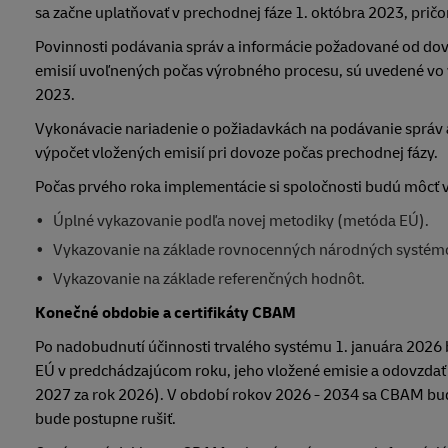
sa začne uplatňovať v prechodnej fáze 1. októbra 2023, pri
Povinnosti podávania správ a informácie požadované od do
emisií uvoľnených počas výrobného procesu, sú uvedené v
2023.
Vykonávacie nariadenie o požiadavkách na podávanie správ a 
výpočet vložených emisií pri dovoze počas prechodnej fázy.
Počas prvého roka implementácie si spoločnosti budú môcť v
Úplné vykazovanie podľa novej metodiky (metóda EÚ).
Vykazovanie na základe rovnocenných národných systémov 
Vykazovanie na základe referenčných hodnôt.
Konečné obdobie a certifikáty CBAM
Po nadobudnutí účinnosti trvalého systému 1. januára 2026
EÚ v predchádzajúcom roku, jeho vložené emisie a odovzdať
2027 za rok 2026). V období rokov 2026 - 2034 sa CBAM bude
bude postupne rušiť.