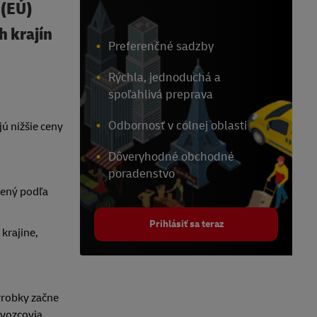
 (EÚ)
h krajín
Preferenčné sadzby
Rýchla, jednoduchá a
spoľahlivá preprava
Odbornosť v colnej oblasti
jú nižšie ceny
Dôveryhodné obchodné
poradenstvo
bený podľa
Prihlásiť sa teraz
krajine,
ýrobky začne
ovozcovia