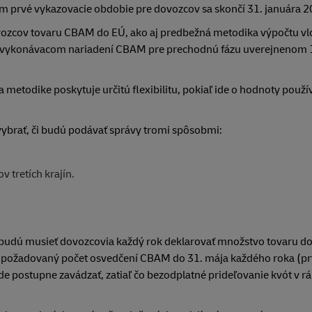
čom prvé vykazovacie obdobie pre dovozcov sa skončí 31. januára 
vozcov tovaru CBAM do EÚ, ako aj predbežná metodika výpočtu v
o vykonávacom nariadení CBAM pre prechodnú fázu uverejnenom 
metodike poskytuje určitú flexibilitu, pokiaľ ide o hodnoty použí
ybrať, či budú podávať správy tromi spôsobmi:
tretích krajín.
 budú musieť dovozcovia každý rok deklarovať množstvo tovaru 
 požadovaný počet osvedčení CBAM do 31. mája každého roka (pr
 postupne zavádzať, zatiaľ čo bezodplatné prideľovanie kvót v r