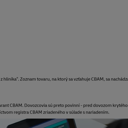
 z hliníka“. Zoznam tovaru, na ktorý sa vzťahuje CBAM, sa nachádza
arant CBAM. Dovozcovia sú preto povinní - pred dovozom krytého
íctvom registra CBAM zriadeného v súlade s nariadením.