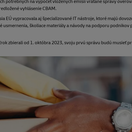
 potrebných na výpočet vložených emisií vrátane správy overov
predložené vyhlásenie CBAM.
ia EÚ vypracovala aj špecializované IT nástroje, ktoré majú dov
né usmernenia, školiace materiály a návody na podporu podnikov p
ťrok zbierali od 1. októbra 2023, svoju prvú správu budú musieť pr