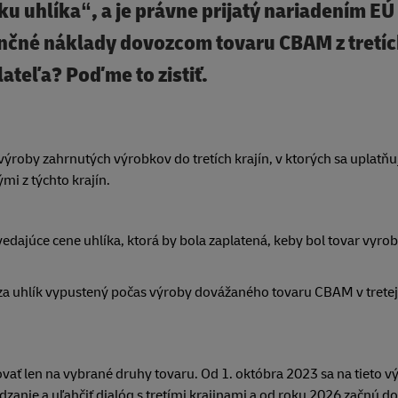
ku uhlíka“, a je právne prijatý nariadením EÚ
nčné náklady dovozcom tovaru CBAM z tretíc
lateľa? Poďme to zistiť.
 výroby zahrnutých výrobkov do tretích krajín, v ktorých sa uplatňu
i z týchto krajín.
vedajúce cene uhlíka, ktorá by bola zaplatená, keby bol tovar vyro
za uhlík vypustený počas výroby dovážaného tovaru CBAM v tretej 
ať len na vybrané druhy tovaru. Od 1. októbra 2023 sa na tieto v
zanie a uľahčiť dialóg s tretími krajinami a od roku 2026 začnú d