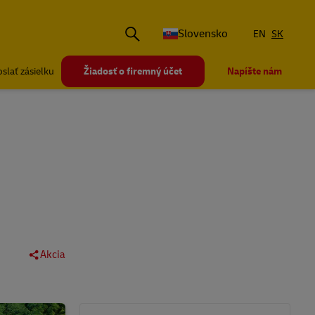
Slovensko
EN
SK
slať zásielku
Žiadosť o firemný účet
Napíšte nám
Akcia