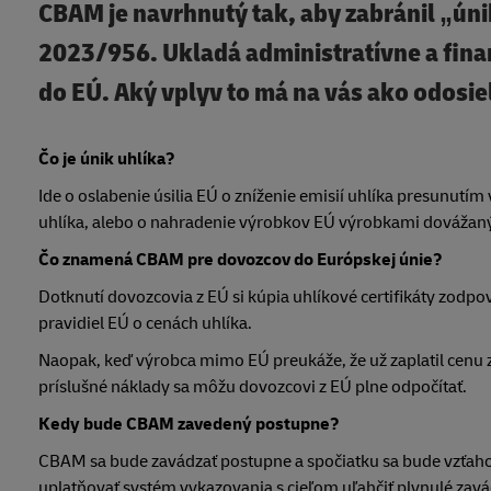
CBAM je navrhnutý tak, aby zabránil „úni
2023/956. Ukladá administratívne a fina
do EÚ. Aký vplyv to má na vás ako odosie
Čo je únik uhlíka?
Ide o oslabenie úsilia EÚ o zníženie emisií uhlíka presunutím
uhlíka, alebo o nahradenie výrobkov EÚ výrobkami dovážaným
Čo znamená CBAM pre dovozcov do Európskej únie?
Dotknutí dovozcovia z EÚ si kúpia uhlíkové certifikáty zodpo
pravidiel EÚ o cenách uhlíka.
Naopak, keď výrobca mimo EÚ preukáže, že už zaplatil cenu 
príslušné náklady sa môžu dovozcovi z EÚ plne odpočítať.
Kedy bude CBAM zavedený postupne?
CBAM sa bude zavádzať postupne a spočiatku sa bude vzťahov
uplatňovať systém vykazovania s cieľom uľahčiť plynulé zavád