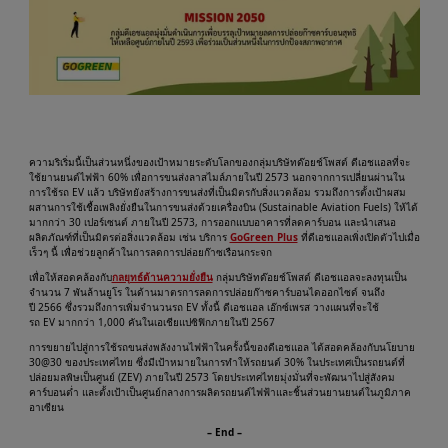
ความริเริ่มนี้เป็นส่วนหนึ่งของเป้าหมายระดับโลกของกลุ่มบริษัทด๊อยช์โพสต์ ดีเอชแอลที่จะ
ใช้ยานยนต์ไฟฟ้า 60% เพื่อการขนส่งลาสไมล์ภายในปี 2573 นอกจากการเปลี่ยนผ่านใน
การใช้รถ EV แล้ว บริษัทยังสร้างการขนส่งที่เป็นมิตรกับสิ่งแวดล้อม รวมถึงการตั้งเป้าผสม
ผสานการใช้เชื้อเพลิงยั่งยืนในการขนส่งด้วยเครื่องบิน (Sustainable Aviation Fuels) ให้ได้
มากกว่า 30 เปอร์เซนต์ ภายในปี 2573, การออกแบบอาคารที่ลดคาร์บอน และนำเสนอ
ผลิตภัณฑ์ที่เป็นมิตรต่อสิ่งแวดล้อม เช่น บริการ
GoGreen Plus
ที่ดีเอชแอลเพิ่งเปิดตัวไปเมื่อ
เร็วๆ นี้ เพื่อช่วยลูกค้าในการลดการปล่อยก๊าซเรือนกระจก
เพื่อให้สอดคล้องกับ
กลยุทธ์ด้านความยั่งยืน
กลุ่มบริษัทด๊อยช์โพสต์ ดีเอชแอลจะลงทุนเป็น
จำนวน 7 พันล้านยูโร ในด้านมาตรการลดการปล่อยก๊าซคาร์บอนไดออกไซด์ จนถึง
ปี 2566 ซึ่งรวมถึงการเพิ่มจำนวนรถ EV ทั้งนี้ ดีเอชแอล เอ๊กซ์เพรส วางแผนที่จะใช้
รถ EV มากกว่า 1,000 คันในเอเชียแปซิฟิกภายในปี 2567
การขยายไปสู่การใช้รถขนส่งพลังงานไฟฟ้าในครั้งนี้ของดีเอชแอล ได้สอดคล้องกับนโยบาย
30@30 ของประเทศไทย ซึ่งมีเป้าหมายในการทำให้รถยนต์ 30% ในประเทศเป็นรถยนต์ที่
ปล่อยมลพิษเป็นศูนย์ (ZEV) ภายในปี 2573 โดยประเทศไทยมุ่งมั่นที่จะพัฒนาไปสู่สังคม
คาร์บอนต่ำ และตั้งเป้าเป็นศูนย์กลางการผลิตรถยนต์ไฟฟ้าและชิ้นส่วนยานยนต์ในภูมิภาค
อาเซียน
– End –