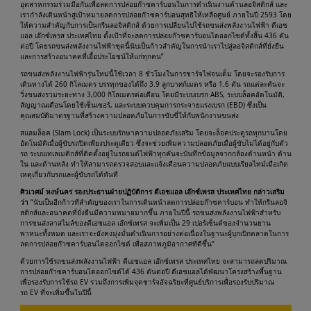
อุตสาหกรรมร่วมมือกันเพื่อลดการปล่อยก๊าซคาร์บอนในการดำเนินงานด้านลอจิสติกส์ และ
เรากำลังเดินหน้าสู่เป้าหมายลดการปล่อยก๊าซคาร์บอนสุทธิให้เหลือศูนย์ ภายในปี 2593 โดย
ให้ความสำคัญกับการเป็นกรีนลอจิสติกส์ ด้วยการเปลี่ยนไปใช้รถขนส่งพลังงานไฟฟ้า ดีเอช
แอล เอ๊กซ์เพรส ประเทศไทย ตั้งเป้าที่จะลดการปล่อยก๊าซคาร์บอนไดออกไซด์ทั้งสิ้น 436 ตัน
ต่อปี โดยรถขนส่งพลังงานไฟฟ้าชุดนี้นับเป็นก้าวสำคัญในการนำเราไปสู่ลอจิสติกส์ที่ยั่งยืน
และการสร้างอนาคตที่เอื้อประโยชน์ให้แก่ทุกคน”
รถขนส่งพลังงานไฟฟ้ารุ่นใหม่นี้ใช้เวลา 8 ชั่วโมงในการชาร์จไฟจนเต็ม โดยจะรองรับการ
เดินทางได้ 260 กิโลเมตร บรรทุกของได้ถึง 3.9 ลูกบาศก์เมตร หรือ 1.6 ตัน รถแต่ละคันจะ
วิ่งขนส่งรวมระยะทาง 3,000 กิโลเมตรต่อเดือน โดยมีระบบเบรก ABS, ระบบล็อคอัตโนมัติ,
สัญญาณเตือนโดยใช้เซ็นเซอร์, และระบบควบคุมการกระจายแรงเบรก (EBD) ซึ่งเป็น
คุณสมบัติมาตรฐานที่สร้างความปลอดภัยในการขับขี่ให้กับพนักงานขนส่ง
สแลมล็อค (Slam Lock) เป็นระบบรักษาความปลอดภัยเสริม โดยจะล็อคประตูรถทุกบานโดย
อัตโนมัติเมื่อผู้ขับรถปิดเพียงประตูเดียว ซึ่งจะช่วยเพิ่มความปลอดภัยเมื่อผู้ขับไม่ได้อยู่กับตัว
รถ ระบบเทเลเมติกส์ที่ติดตั้งอยู่ในรถยนต์ไฟฟ้าทุกคันจะบันทึกข้อมูลจากกล้องด้านหน้า ด้าน
ใน และด้านหลัง ทำให้สามารถตรวจสอบและแจ้งเตือนความปลอดภัยแบบเรียลไทม์เมื่อเกิด
เหตุเกี่ยวกับรถและผู้ขับรถได้ทันที
ศิวเวศม์ หงษ์นคร รองประธานฝ่ายปฏิบัติการ ดีเอชแอล เอ๊กซ์เพรส ประเทศไทย กล่าวเสริม
ว่า
“นับเป็นอีกก้าวที่สำคัญของเราในการเดินหน้าลดการปล่อยก๊าซคาร์บอน ทำให้กรีนลอจิ
สติกส์และอนาคตที่ยั่งยืนมีความหมายมากขึ้น ภายในปีนี้ รถขนส่งพลังงานไฟฟ้าสำหรับ
การขนส่งลาสไมล์ของดีเอชแอล เอ๊กซ์เพรส จะเพิ่มเป็น 29 เปอร์เซ็นต์ของจำนวนยาน
พาหนะทั้งหมด และเราจะยังคงมุ่งมั่นดำเนินการอย่างต่อเนื่องในฐานะผู้บุกเบิกตลาดในการ
ลดการปล่อยก๊าซคาร์บอนไดออกไซด์ เพื่อสภาพภูมิอากาศที่ดีขึ้น”
ด้วยการใช้รถขนส่งพลังงานไฟฟ้า ดีเอชแอล เอ๊กซ์เพรส ประเทศไทย จะสามารถลดปริมาณ
การปล่อยก๊าซคาร์บอนไดออกไซด์ได้ 436 ตันต่อปี ดีเอชแอลได้พัฒนาโครงสร้างพื้นฐาน
เพื่อรองรับการใช้รถ EV รวมถึงการเพิ่มจุดชาร์จอัจฉริยะที่ศูนย์บริการเพื่อรองรับปริมาณ
รถ EV ที่จะเพิ่มขึ้นในปีนี้