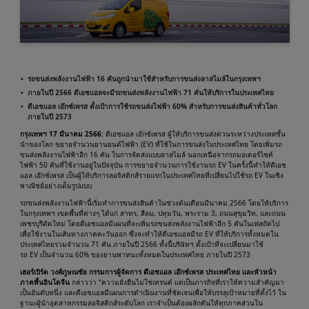
รถขนส่งพลังงานไฟฟ้า 16 คันถูกนำมาใช้สำหรับการขนส่งลาสไมล์ในกรุงเทพฯ
ภายในปี 2566 ดีเอชแอลจะมีรถขนส่งพลังงานไฟฟ้า
71 คันให้บริการในประเทศไทย
ดีเอชแอล เอ๊กซ์เพรส ตั้งเป้าการใช้รถขนส่งไฟฟ้า 60% สำหรับการขนส่งสินค้าทั่วโลก
ภายในปี 2573
กรุงเทพฯ 17 มีนาคม 2566:
ดีเอชแอล เอ๊กซ์เพรส ผู้ให้บริการขนส่งด่วนระหว่างประเทศชั้น
นำของโลก ขยายจำนวนยานยนต์ไฟฟ้า (EV) ที่ใช้ในการขนส่งในประเทศไทย โดยเพิ่มรถ
ขนส่งพลังงานไฟฟ้าอีก 16 คัน ในการจัดส่งแบบลาสไมล์ นอกเหนือจากรถมอเตอร์ไซค์
ไฟฟ้า 50 คันที่ใช้งานอยู่ในปัจจุบัน การขยายจำนวนการใช้งานรถ EV ในครั้งนี้ทำให้ดีเอช
แอล เอ๊กซ์เพรส เป็นผู้ให้บริการลอจิสติกส์รายแรกในประเทศไทยที่เปลี่ยนไปใช้รถ EV ในเชิง
พาณิชย์อย่างเต็มรูปแบบ
รถขนส่งพลังงานไฟฟ้านี้เริ่มทำการขนส่งสินค้าในช่วงต้นเดือนมีนาคม 2566 โดยให้บริการ
ในกรุงเทพฯ เขตพื้นที่ต่างๆ ได้แก่ สาทร, สีลม, ปทุมวัน, พระราม 3, ถนนสุขุมวิท, และถนน
เพชรบุรีตัดใหม่ โดยดีเอชแอลมีแผนที่จะเพิ่มรถขนส่งพลังงานไฟฟ้าอีก 5 คันในเฟสถัดไป
เพื่อใช้งานในเส้นทางภาคตะวันออก ซึ่งจะทำให้ดีเอชแอลมีรถ EV ที่ให้บริการทั้งหมดใน
ประเทศไทยรวมจำนวน 71 คัน ภายในปี 2566 ทั้งนี้บริษัทฯ ตั้งเป้าที่จะเปลี่ยนมาใช้
รถ EV เป็นจำนวน 60% ของยานพาหนะทั้งหมดในประเทศไทย ภายในปี 2573
เฮอร์เบิร์ต วงศ์ภูษณชัย กรรมการผู้จัดการ ดีเอชแอล เอ๊กซ์เพรส ประเทศไทย และหัวหน้า
ภาคพื้นอินโดจีน
กล่าวว่า “ความยั่งยืนไม่ใช่เทรนด์ แต่เป็นภารกิจที่เราให้ความสำคัญมา
เป็นอันดับหนึ่ง และดีเอชแอลมีแผนการดำเนินงานที่ชัดเจนเพื่อให้บรรลุเป้าหมายที่ตั้งไว้ ใน
ฐานะผู้นำอุตสาหกรรมลอจิสติกส์ระดับโลก เราจำเป็นต้องผลักดันให้ทุกภาคส่วนใน