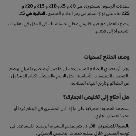
معدلات الرسوم المستوردة هي 0
٪ و 5٪ و 10٪ و 15٪ و 20٪ و
25٪
بناء على نوع السلع من رمز النظام المنسق.
الغالبية هي 5٪.
ينصح بالعمل مع خبير قانوني محلي لمساعدتك في التنقل في تعقيدات
الاستيراد إلى فيتنام.
وصف المنتج تسميات
يجب أن تحتوي البضائع المستوردة على ملصق أو ملصق تكميلي يوضح
بالتفصيل المعلومات الأساسية، مثل الاسم والمنشأ والكيان المسؤول
عن البضائع وتاريخ انتهاء الصلاحية.
هل أحتاج إلى تخليص الجمارك؟
ستعتمد العملية الجمركية على ما إذا كان المشتري في فيتنام فردا أو
عميلا لحساب تجاري.
بالنسبة للمشترين الأفراد
، يتم تقديم المشورة الرسمية للمساعدة في
توجيه المشتري خلال عملية خدمات التخليص الجمركي.