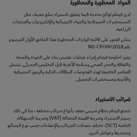
المواد
المحظورة والمحظورة
لدى فيتنام لوائح محددة فيما يتعلق باستيراد سلع معينة ، مثل
المستحضرات الصيدلانية والمواد الكيميائية والإلكترونيات والمنتجات
الزراعية.
يمكن العثور على قائمة الواردات المحظورة هنا: الملحق الأول المرسوم
رقم 69/2018/ND-CP
يجوز لحكومة فيتنام إجراء عمليات تفتيش بناء على الجودة والصحة
والثقافة والحجر الصحي وسلامة الأغذية قبل التخليص الجمركي. تشمل
العناصر الخاضعة لهذه الفحوصات البطاقات الذكية والرموز المصرفية
والأدوية ومستحضرات التجميل.
ضرائب الاستيراد
تتمتع فيتنام بنظام ضريبي معقد بأنواع ضرائب مختلفة ، بما في ذلك
رسوم الاستيراد وضريبة القيمة المضافة (VAT) وضريبة الاستهلاك
الخاصة (SCT). تختلف معدلات الضرائب والإعفاءات حسب نوع البضائع
ومصدرها وعوامل أخرى.