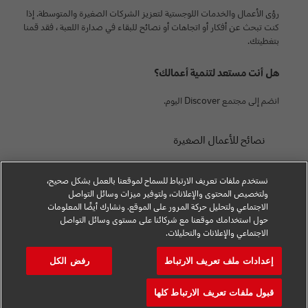
رؤى الأعمال والخدمات اللوجستية لتعزيز الشركات الصغيرة والمتوسطة. إذا
كنت تبحث عن أفكار أو اتجاهات أو نصائح للبقاء في صدارة اللعبة ، فقد قمنا
بتغطيتك.
هل أنت مستعد لتنمية أعمالك؟
انضم إلى مجتمع Discover اليوم.
نصائح للأعمال الصغيرة
نصائح التجارة الإلكترونية
نستخدم ملفات تعريف الارتباط للسماح لموقعنا بالعمل بشكل صحيح،
نصيحة B2B
ولتخصيص المحتوى والإعلانات، ولتوفير ميزات وسائل التواصل
الاجتماعي ولتحليل حركة المرور على الموقع. ونشارك أيضًا المعلومات
المشورة اللوجستية
حول استخدامك موقعنا مع شركائنا على مستوى وسائل التواصل
الاجتماعي والإعلانات والتحليلات.
الأخبار والرؤى
إعدادات ملف تعريف الارتباط
رفض الكل
الشحن مع DHL
قبول ملفات تعريف الارتباط كلها