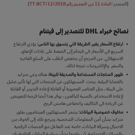
(المصدر:
المادة 11 من التعميم رقم 12/2018/TT-BCT
)
نصائح خبراء DHL للتصدير إلى فيتنام
ارتفاع الأسعار يغير الطريقة التي يتسوق بها الناس:
يؤدي الارتفاع
السريع في الأسعار في فيتنام إلى الضغط على عادات الإنفاق
الاستهلاكي. من المرجح أن ينخفض الطلب على السلع الفاخرة
والسفر والإلكترونيات نتيجة لذلك.
ظهور المنتجات المستدامة والصديقة للبيئة:
هناك وعي متزايد
بالقضايا البيئية. يبحث المستهلكون عن المنتجات التي لها تأثير ضئيل
على البيئة ، مثل العناصر العضوية أو القابلة لإعادة التدوير أو القابلة
لإعادة الاستخدام. بالنسبة للبائعين ، يوفر هذا أيضا فرصة للتعويض
عن الزيادة في التكاليف وانخفاض هامش الربح.
مخاوف خصوصية البيانات:
يشعر المستهلكون الفيتناميون بقلق
متزايد بشأن أمن المعلومات الشخصية. ويرجع ذلك إلى الخوف من
الاحتيال وسرقة البيانات، خاصة عند التفاعل مع المنصات الرقمية
والشبكات الاجتماعية. كن واضحا بشأن سياسة البيانات الخاصة بك