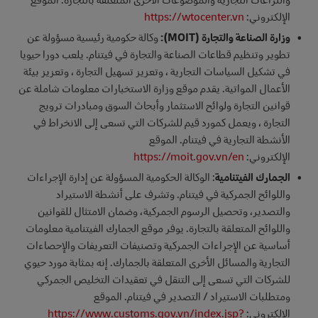
الإلكتروني:
https://wtocenter.vn
وزارة الصناعة والتجارة (MOIT):
وكالة حكومية رئيسية مسؤولة عن
تطوير وتنظيم قطاعات الصناعة والتجارة في فيتنام. يلعب دورا حيويا
في تشكيل السياسات التجارية ، وتعزيز تسهيل التجارة ، وتعزيز بيئة
الأعمال المواتية. يقدم موقع وزارة الاستخبارات معلومات شاملة عن
قوانين التجارة ولوائح الاستثمار وأبحاث السوق ومبادرات ترويج
التجارة ، ويعمل كمورد قيم للشركات التي تسعى إلى الانخراط في
الأنشطة التجارية في فيتنام. الموقع
الإلكتروني:
https://moit.gov.vn/en
الجمارك الفيتنامية
: الوكالة الحكومية المسؤولة عن إدارة الإجراءات
واللوائح الجمركية في فيتنام. وتشرف على أنشطة الاستيراد
والتصدير، وتحصيل الرسوم الجمركية، وضمان الامتثال للقوانين
واللوائح المتعلقة بالتجارة. يوفر موقع الجمارك الفيتنامية معلومات
أساسية عن الإجراءات الجمركية وتصنيفات التعريفات والإحصاءات
التجارية والمسائل الأخرى المتعلقة بالجمارك. إنه بمثابة مورد حيوي
للشركات التي تسعى إلى التنقل في تعقيدات التخليص الجمركي
ومتطلبات الاستيراد / التصدير في فيتنام. الموقع
الإلكتروني:
https://www.customs.gov.vn/index.jsp?