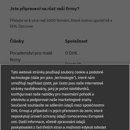
Jste připraveni na růst vaší firmy?
Přidejte se k více než 5000 firmám, které rostou společně s
DHL Discover
Články
Společnost
Poradenství pro malé
O DHL
firmy
Kontakt
Poradenství v oblasti
Tyto webové stránky používají soubory cookie a podobné
Tiskové oddělení
elektronického
technologie (dále jen jako „technologie“), které nám
umožňují například zjistit, jak často jsou naše internetové
obchodování
Udržitelnost
stránky navštěvovány, jaký je počet návštěvníků,
konfigurovat naše nabídky pro maximální pohodlí a
B2B poradenství
Právní informace
efektivitu a podporovat naše marketingové snahy.
Současně souhlasíte se sdílením údajů mezi společnostmi
Logistické poradenství
Podmínky užití
DHL Group a případně i s jejich přenosem do zemí, které
neposkytují úroveň ochrany údajů rovnocennou Evropské
Novinky a postřehy
Ochrana soukromí
unii. Další informace, včetně zpracování údajů
poskytovateli z řad třetích stran a možnosti kdykoli odvolat
Přeprava s DHL