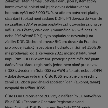
Zákazníci, kteří nemají účet cla a daní, jsou systematicky
kontaktováni, pokud má jejich dovoz deklarovanou
hodnotu vyšší než 5 000 EUR, za účelem potvrzení platby
cla a daní (pokud není zasláno DDP). Při dovozu do Francie
na zásilkách DAP se účtují poplatky za hotovostní zálohu ve
výši 1,8 % z částky cla a daní (minimálně 16,67 € bez DPH
nebo 20 € včetně DPH): tyto poplatky se nevztahují na
zásilky DDP. Obchodní provoz BtC pro dovoz do Francie:
pro prodej fyzickým osobám s hodnotou nižší než 150 EUR
má prodávající od 1. července 2021 možnost fakturovat
kupujícímu DPH v okamžiku prodeje a poté měsíčně platit
daňovému úřadu registrací v jednotném okně pro dovoz
(IOSS). Uvedením čísla IOSS na AWB a faktuře nebude DPH
v době dovozu vybrána. Číslo IOSS je platné pro všechny
země EU. Zboží podléhající spotřební dani (alkohol, tabák)
nespadá do režimu IOSS.
Číslo EORI Od července 2009 bylo nařízením EU vytvořeno
číslo EORI (Economic Operator Registration and
Identification). DHL France používá čísla EORI svých