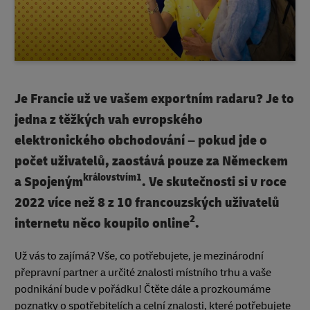
Je Francie už ve vašem exportním radaru? Je to
jedna z těžkých vah evropského
elektronického obchodování – pokud jde o
počet uživatelů, zaostává pouze za Německem
královstvím1
a Spojeným
. Ve skutečnosti si v roce
2022 více než 8 z 10 francouzských uživatelů
2
internetu něco koupilo online
.
Už vás to zajímá? Vše, co potřebujete, je mezinárodní
přepravní partner a určité znalosti místního trhu a vaše
podnikání bude v pořádku! Čtěte dále a prozkoumáme
poznatky o spotřebitelích a celní znalosti, které potřebujete