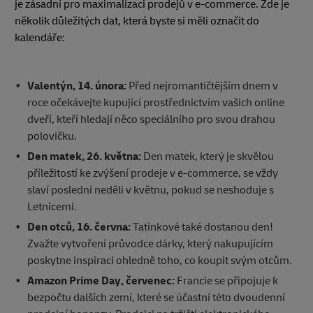
je zásadní pro maximalizaci prodejů v e-commerce. Zde je
několik důležitých dat, která byste si měli označit do
kalendáře:
Valentýn, 14. února:
Před nejromantičtějším dnem v
roce očekávejte kupující prostřednictvím vašich online
dveří, kteří hledají něco speciálního pro svou drahou
polovičku.
Den matek, 26. května:
Den matek, který je skvělou
příležitostí ke zvýšení prodeje v e-commerce, se vždy
slaví poslední neděli v květnu, pokud se neshoduje s
Letnicemi.
Den otců, 16. června:
Tatínkové také dostanou den!
Zvažte vytvoření průvodce dárky, který nakupujícím
poskytne inspiraci ohledně toho, co koupit svým otcům.
Amazon Prime Day, červenec:
Francie se připojuje k
bezpočtu dalších zemí, které se účastní této dvoudenní