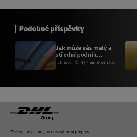
Podobné příspěvky
Jak může váš malý a
střední podnik
obchodovat se
1. března 2024
7minutové čtení
Spojeným královstvím
Zápatí
Získejte tipy a rady na mezinárodní přepravu