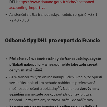
DPH:
https://www.douane.gouv.fr/fiche/postponed-
accounting-import-vat
Asistenční služba francouzských celních orgánů: +33 1
72 40 78 50
Odborné tipy DHL pro export do Francie
Přeložte své webové stránky do francouzštiny, abyste
přilákali nakupující
– a nezapomeňte
také zobrazovat
ceny v místní měně.
61 % francouzských online nakupujících uvedlo, že opustí
své košíky, pokud jim nebude nabídnuta preferovaná
10
možnost doručení u pokladny
. Nabídkou
doručení na
vyžádání
jim můžete poskytnout plnou flexibilitu a
pohodlí – a zajistit, aby se znovu vrátili do vaší firmy!