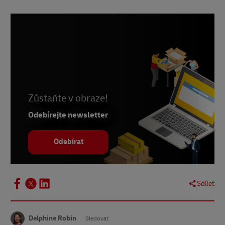
2 –
Statista, červen 2023
3 –
Statista, srpen 2023
4 –
Worldometer, prosinec 2023
5 –
Statista, listopad 2023
6 –
Statista, červen 2023
7 –
Statista, červen 2023
Zůstaňte v obraze!
8 -
Statista, květen 2023
Odebírejte newsletter
9 -
Statista, listopad 2022
Odebírat
10 -
Průzkum DHL European Online Shopper
Survey, 2023
Sdílet
Delphine Robin
Sledovat