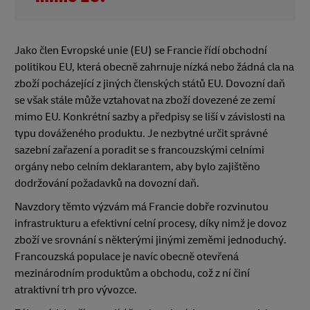
Jako člen Evropské unie (EU) se Francie řídí obchodní
politikou EU, která obecně zahrnuje nízká nebo žádná cla na
zboží pocházející z jiných členských států EU. Dovozní daň
se však stále může vztahovat na zboží dovezené ze zemí
mimo EU. Konkrétní sazby a předpisy se liší v závislosti na
typu dováženého produktu. Je nezbytné určit správné
sazební zařazení a poradit se s francouzskými celními
orgány nebo celním deklarantem, aby bylo zajištěno
dodržování požadavků na dovozní daň.
Navzdory těmto výzvám má Francie dobře rozvinutou
infrastrukturu a efektivní celní procesy, díky nimž je dovoz
zboží ve srovnání s některými jinými zeměmi jednoduchý.
Francouzská populace je navíc obecně otevřená
mezinárodním produktům a obchodu, což z ní činí
atraktivní trh pro vývozce.