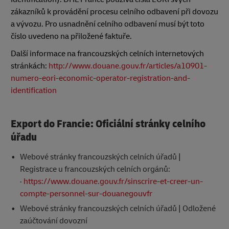
zákazníků k provádění procesu celního odbavení při dovozu
a vývozu. Pro usnadnění celního odbavení musí být toto
číslo uvedeno na přiložené faktuře.
Další informace na francouzských celních internetových
stránkách:
http://www.douane.gouv.fr/articles/a10901-
numero-eori-economic-operator-registration-and-
identification
Export do Francie: Oficiální stránky celního
úřadu
Webové stránky francouzských celních úřadů |
Registrace u francouzských celních orgánů:
·
https://www.douane.gouv.fr/sinscrire-et-creer-un-
compte-personnel-sur-douanegouvfr
Webové stránky francouzských celních úřadů | Odložené
zaúčtování dovozní