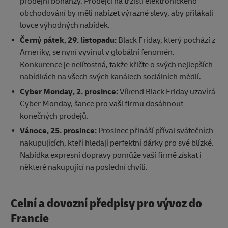
prodejní bonanzy. Prodejci na tržišti elektronického
obchodování by měli nabízet výrazné slevy, aby přilákali
lovce výhodných nabídek.
Černý pátek, 29. listopadu:
Black Friday, který pochází z
Ameriky, se nyní vyvinul v globální fenomén.
Konkurence je nelítostná, takže křičte o svých nejlepších
nabídkách na všech svých kanálech sociálních médií.
Cyber Monday, 2. prosince:
Víkend Black Friday uzavírá
Cyber Monday, šance pro vaši firmu dosáhnout
konečných prodejů.
Vánoce, 25. prosince:
Prosinec přináší příval svátečních
nakupujících, kteří hledají perfektní dárky pro své blízké.
Nabídka expresní dopravy pomůže vaší firmě získat i
některé nakupující na poslední chvíli.
Celní a dovozní předpisy pro vývoz do
Francie