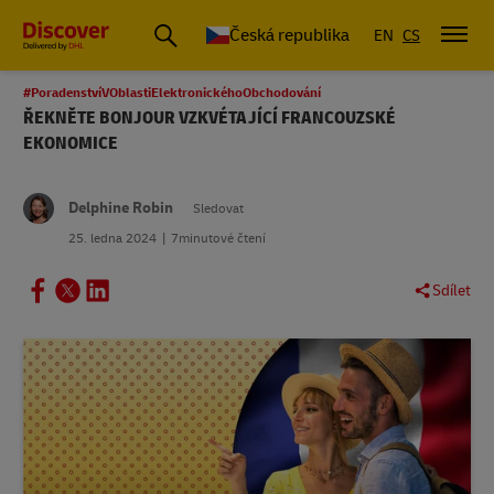
Česká republika
EN
CS
#PoradenstvíVOblastiElektronickéhoObchodování
ŘEKNĚTE BONJOUR VZKVÉTAJÍCÍ FRANCOUZSKÉ
EKONOMICE
Delphine Robin
Sledovat
25. ledna 2024
7minutové čtení
Sdílet