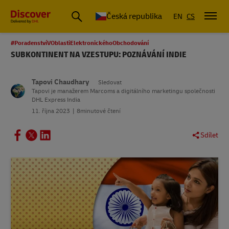
Česká republika
EN
CS
#PoradenstvíVOblastiElektronickéhoObchodování
SUBKONTINENT NA VZESTUPU: POZNÁVÁNÍ INDIE
Tapovi Chaudhary
Sledovat
Tapovi je manažerem Marcoms a digitálního marketingu společnosti
DHL Express India
11. října 2023
8minutové čtení
Sdílet