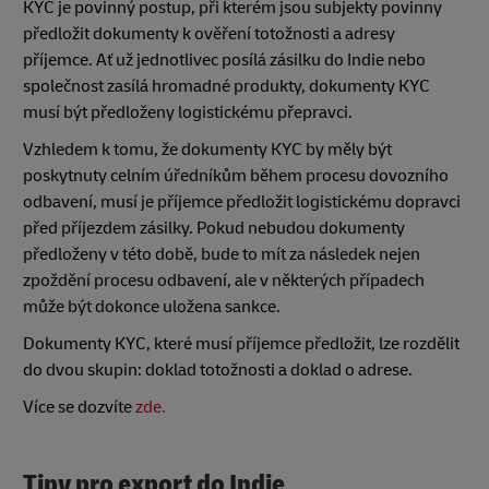
KYC je povinný postup, při kterém jsou subjekty povinny
předložit dokumenty k ověření totožnosti a adresy
příjemce. Ať už jednotlivec posílá zásilku do Indie nebo
společnost zasílá hromadné produkty, dokumenty KYC
musí být předloženy logistickému přepravci.
Vzhledem k tomu, že dokumenty KYC by měly být
poskytnuty celním úředníkům během procesu dovozního
odbavení, musí je příjemce předložit logistickému dopravci
před příjezdem zásilky. Pokud nebudou dokumenty
předloženy v této době, bude to mít za následek nejen
zpoždění procesu odbavení, ale v některých případech
může být dokonce uložena sankce.
Dokumenty KYC, které musí příjemce předložit, lze rozdělit
do dvou skupin: doklad totožnosti a doklad o adrese.
Více se dozvíte
zde.
Tipy pro export do Indie