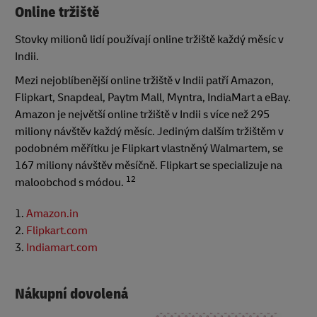
Online tržiště
Stovky milionů lidí používají online tržiště každý měsíc v
Indii.
Mezi nejoblíbenější online tržiště v Indii patří Amazon,
Flipkart, Snapdeal, Paytm Mall, Myntra, IndiaMart a eBay.
Amazon je největší online tržiště v Indii s více než 295
miliony návštěv každý měsíc. Jediným dalším tržištěm v
podobném měřítku je Flipkart vlastněný Walmartem, se
167 miliony návštěv měsíčně. Flipkart se specializuje na
12
maloobchod s módou.
1.
Amazon.in
2.
Flipkart.com
3.
Indiamart.com
Nákupní dovolená