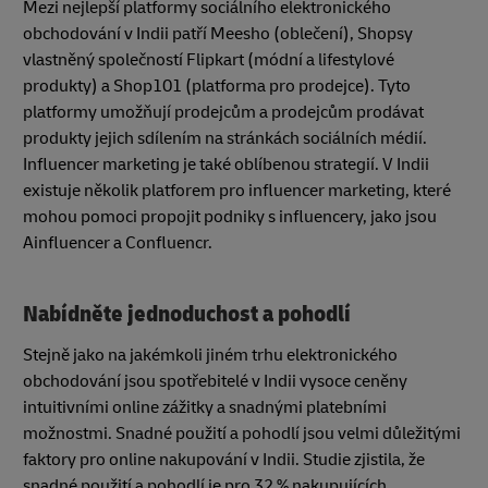
Mezi nejlepší platformy sociálního elektronického
obchodování v Indii patří Meesho (oblečení), Shopsy
vlastněný společností Flipkart (módní a lifestylové
produkty) a Shop101 (platforma pro prodejce). Tyto
platformy umožňují prodejcům a prodejcům prodávat
produkty jejich sdílením na stránkách sociálních médií.
Influencer marketing je také oblíbenou strategií. V Indii
existuje několik platforem pro influencer marketing, které
mohou pomoci propojit podniky s influencery, jako jsou
Ainfluencer a Confluencr.
Nabídněte jednoduchost a pohodlí
Stejně jako na jakémkoli jiném trhu elektronického
obchodování jsou spotřebitelé v Indii vysoce ceněny
intuitivními online zážitky a snadnými platebními
možnostmi. Snadné použití a pohodlí jsou velmi důležitými
faktory pro online nakupování v Indii. Studie zjistila, že
snadné použití a pohodlí je pro 32 % nakupujících