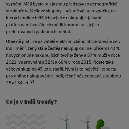
vyznání. Měli byste mít jasnou představu o demografické
struktuře vaší cílové skupiny – včetně věku, rozpočtu, na
kterých online tržištích nejvíce nakupují, s jakými
platformami sociálních médií komunikují, jejich
preferovaných platebních metod.
Obecně platí, že uživatelé elektronického obchodování se v
Indii mění: ženy stále častěji nakupují online, přičemž 43 %
nových online nakupujících tvořily ženy a 57 % muži v roce
2021, ve srovnání s 32 % a 68 % v roce 2015. Roste také
věková skupina 45 let a starší. Nyní je to největší kohorta
pro online nakupování v Indii, těsně následovaná skupinou
14
25 až 34 let.
Co je v Indii trendy?