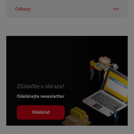
Odkazy
1.
Zprávy OSN, duben 2023
2.
The Times of India, duben 2023
3.
Statista, přístup v červnu 2023
4.
Statista, přístup v červnu 2023
5.
Statista, přístup v červnu 2023
6.
Statista, únor 2023
7.
Business Today, říjen 2022
Zůstaňte v obraze!
8.
BCG, červenec 2022
Odebírejte newsletter
9.
Statista, duben 2023
Odebírat
10.
Statista, únor 2023
11. 11.
The Economic Times, únor 2022
12. Similarweb, květen 2023