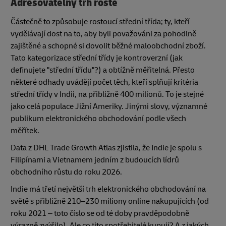
Adresovatelný trh roste
Částečně to způsobuje rostoucí střední třída; ty, kteří
vydělávají dost na to, aby byli považováni za pohodlně
zajištěné a schopné si dovolit běžné maloobchodní zboží.
Tato kategorizace střední třídy je kontroverzní (jak
definujete "střední třídu"?) a obtížně měřitelná. Přesto
některé odhady uvádějí počet těch, kteří splňují kritéria
střední třídy v Indii, na přibližně 400 milionů. To je stejné
jako celá populace Jižní Ameriky. Jinými slovy, významné
publikum elektronického obchodování podle všech
měřítek.
Data z DHL Trade Growth Atlas zjistila, že Indie je spolu s
Filipínami a Vietnamem jedním z budoucích lídrů
obchodního růstu do roku 2026.
Indie má třetí největší trh elektronického obchodování na
světě s přibližně 210–230 miliony online nakupujících (od
roku 2021 – toto číslo se od té doby pravděpodobně
výrazně zvýšilo). Ale co tito spotřebitelé kupují? A z jakých