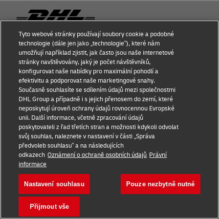
Zápatí
Tyto webové stránky používají soubory cookie a podobné
technologie (dále jen jako „technologie“), které nám
Získejte tipy a rady na mezinárodní přepravu
umožňují například zjistit, jak často jsou naše internetové
stránky navštěvovány, jaký je počet návštěvníků,
Jste připraveni na růst vaší firmy?
konfigurovat naše nabídky pro maximální pohodlí a
efektivitu a podporovat naše marketingové snahy.
Současně souhlasíte se sdílením údajů mezi společnostmi
Přidejte se k více než 5000 firmám, které rostou společně s
DHL Group a případně i s jejich přenosem do zemí, které
DHL Discover
neposkytují úroveň ochrany údajů rovnocennou Evropské
unii. Další informace, včetně zpracování údajů
Články
Společnost
poskytovateli z řad třetích stran a možnosti kdykoli odvolat
svůj souhlas, naleznete v nastavení v části „Správa
Poradenství pro malé
O DHL
předvoleb souhlasu“ a na následujících
odkazech
Oznámení o ochraně osobních údajů
Právní
firmy
Kontakt
informace
Poradenství v oblasti
Tiskové oddělení
Nastavení souhlasu
Pouze nezbytně nutné
elektronického
obchodování
Udržitelnost
Přijmout vše
B2B poradenství