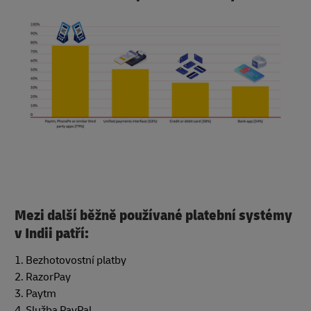
Mezi další běžně používané platební systémy
v Indii patří:
1. Bezhotovostní platby
2. RazorPay
3. Paytm
4. Služba PayPal