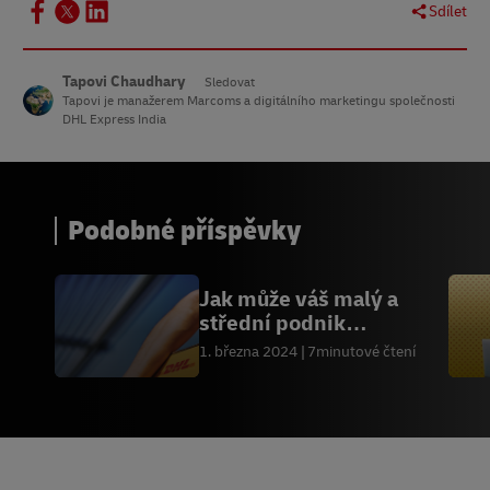
Sdílet
13.
Statista, leden 2021
14.
BCG, červenec 2022
Tapovi Chaudhary
Sledovat
Tapovi je manažerem Marcoms a digitálního marketingu společnosti
15.
ResearchGate, květen 2020
DHL Express India
Podobné příspěvky
Jak může váš malý a
střední podnik
obchodovat se
1. března 2024
7minutové čtení
Spojeným královstvím