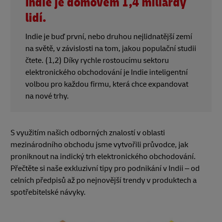
Indie je domovem 1,4 miliardy
lidí.
Indie je buď první, nebo druhou nejlidnatější zemí
na světě, v závislosti na tom, jakou populační studii
čtete. (1,2) Díky rychle rostoucímu sektoru
elektronického obchodování je Indie inteligentní
volbou pro každou firmu, která chce expandovat
na nové trhy.
S využitím našich odborných znalostí v oblasti
mezinárodního obchodu jsme vytvořili průvodce, jak
proniknout na indický trh elektronického obchodování.
Přečtěte si naše exkluzivní tipy pro podnikání v Indii – od
celních předpisů až po nejnovější trendy v produktech a
spotřebitelské návyky.